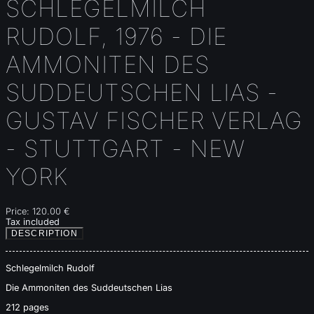
SCHLEGELMILCH
RUDOLF, 1976 - DIE
AMMONITEN DES
SUDDEUTSCHEN LIAS -
GUSTAV FISCHER VERLAG
- STUTTGART - NEW
YORK
Price:
120.00 €
Tax included
DESCRIPTION
Schlegelmilch Rudolf
Die Ammoniten des Suddeutschen Lias
212 pages