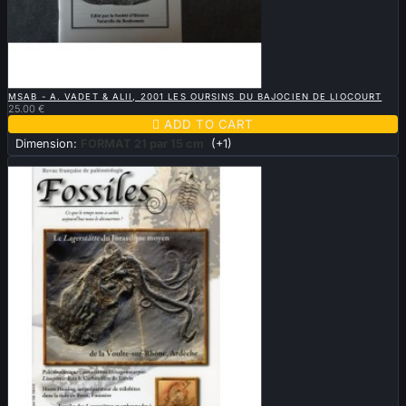

QUICK VIEW
MSAB - A. VADET & ALII, 2001 LES OURSINS DU BAJOCIEN DE LIOCOURT
25.00 €

ADD TO CART
Dimension:
FORMAT 21 par 15 cm
(+1)
Sold