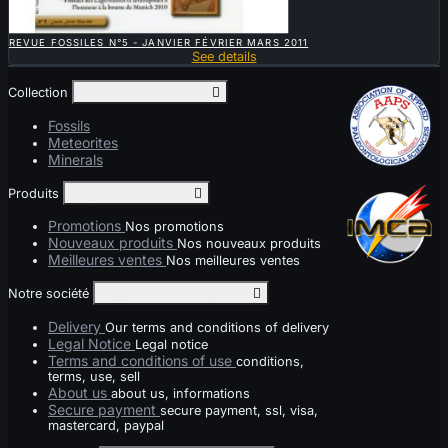

QUICK VIEW
REVUE FOSSILES N°5 - JANVIER FÉVRIER MARS 2011
See details
Collection
Toggle collection links

Fossils
Meteorites
Minerals
Produits
Toggle produits links

Promotions
Nos promotions
Nouveaux produits
Nos nouveaux produits
Meilleures ventes
Nos meilleures ventes
Notre société
Toggle notre société links

Delivery
Our terms and conditions of delivery
Legal Notice
Legal notice
Terms and conditions of use
conditions,
terms, use, sell
About us
about us, informations
Secure payment
secure payment, ssl, visa,
mastercard, paypal