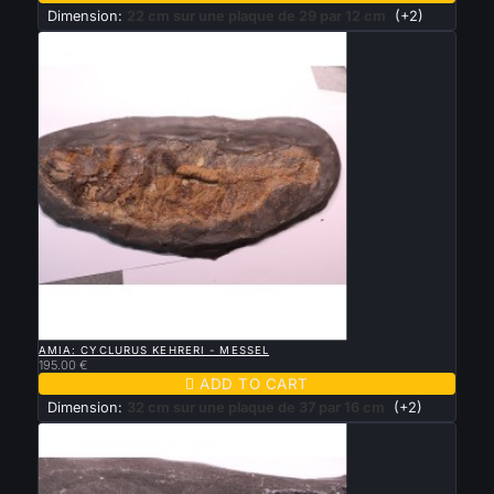
Dimension:
22 cm sur une plaque de 29 par 12 cm
(+2)

QUICK VIEW
AMIA: CYCLURUS KEHRERI - MESSEL
195.00 €

ADD TO CART
Dimension:
32 cm sur une plaque de 37 par 16 cm
(+2)