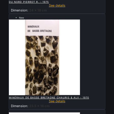
DU NORD PIERROT R. - 1975
See details
Dimension:
24 x 18 cm
New
Sold

QUICK VIEW
MINÉRAUX DE BASSE BRETAGNE CHAURIS & ALII - 1970
See details
Dimension:
23.5 x 16 cm
Sold