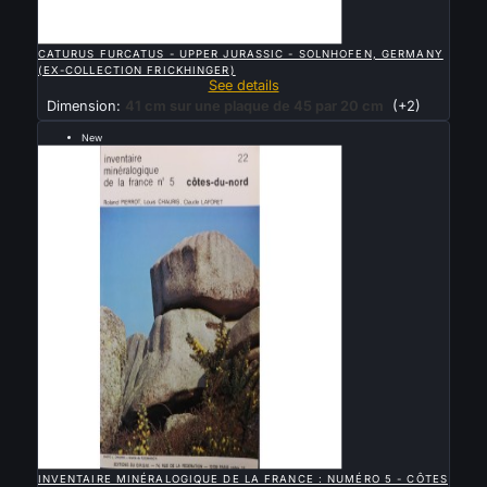

QUICK VIEW
CATURUS FURCATUS - UPPER JURASSIC - SOLNHOFEN, GERMANY
(EX-COLLECTION FRICKHINGER)
See details
Dimension:
41 cm sur une plaque de 45 par 20 cm
(+2)
New
Sold

QUICK VIEW
INVENTAIRE MINÉRALOGIQUE DE LA FRANCE : NUMÉRO 5 - CÔTES