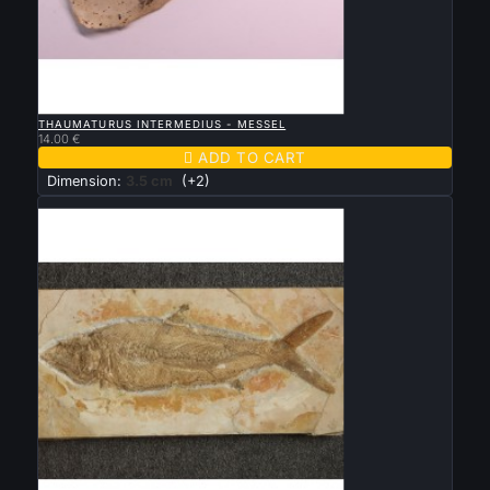

QUICK VIEW
THAUMATURUS INTERMEDIUS - MESSEL
14.00 €

ADD TO CART
Dimension:
3.5 cm
(+2)
Sold