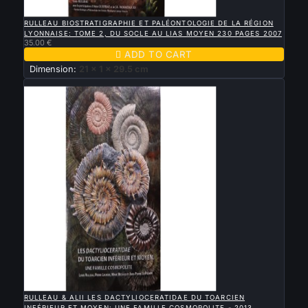

QUICK VIEW
RULLEAU BIOSTRATIGRAPHIE ET PALÉONTOLOGIE DE LA RÉGION
LYONNAISE: TOME 2, DU SOCLE AU LIAS MOYEN 230 PAGES 2007
35.00 €

ADD TO CART
Dimension:
21 x 1 x 29.5 cm
New

QUICK VIEW
RULLEAU & ALII LES DACTYLIOCERATIDAE DU TOARCIEN
INFÉRIEUR ET MOYEN: UNE FAMILLE COSMOPOLITE - 2013