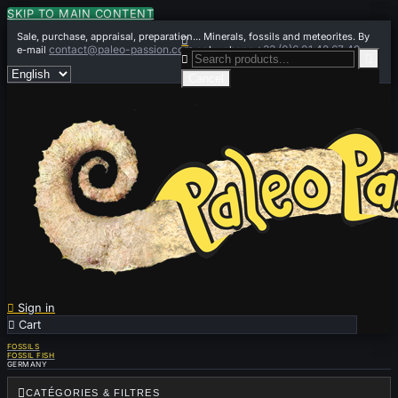
SKIP TO MAIN CONTENT
Sale, purchase, appraisal, preparation... Minerals, fossils and meteorites. By

contact@paleo-passion.com
+33 (0)6 01 42 67 49
e-mail
or by phone


Cancel

Sign in

Cart
0
FOSSILS
FOSSIL FISH
GERMANY

CATÉGORIES & FILTRES