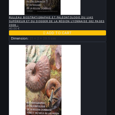

QUICK VIEW
RULLEAU BIOSTRATIGRAPHIE ET PALÉONTOLOGIE DU LIAS
SUPÉRIEUR ET DU DOGGER DE LA RÉGION LYONNAISE 382 PAGES
2006 -
40.00 €

ADD TO CART
Dimension:
21 x 2 x 29.5 cm
New