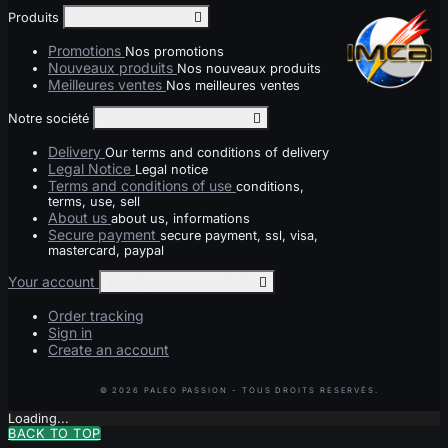
Produits
Toggle produits links

Promotions
Nos promotions
Nouveaux produits
Nos nouveaux produits
Meilleures ventes
Nos meilleures ventes
Notre société
Toggle notre société links

Delivery
Our terms and conditions of delivery
Legal Notice
Legal notice
Terms and conditions of use
conditions,
terms, use, sell
About us
about us, informations
Secure payment
secure payment, ssl, visa,
mastercard, paypal
Your account
Toggle your account links

Order tracking
Sign in
Create an account
Loading...
BACK TO TOP