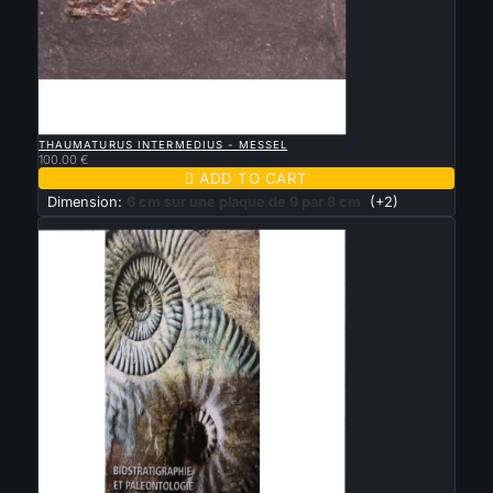

QUICK VIEW
THAUMATURUS INTERMEDIUS - MESSEL
100.00 €

ADD TO CART
Dimension:
6 cm sur une plaque de 9 par 8 cm
(+2)
New