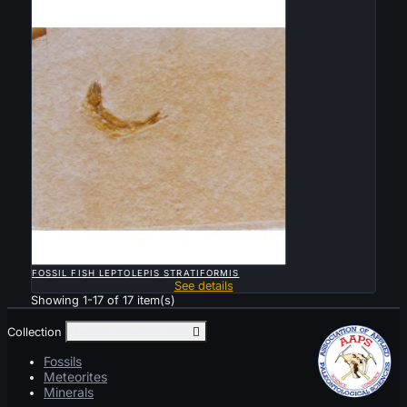

QUICK VIEW
FOSSIL FISH LEPTOLEPIS STRATIFORMIS
See details
Showing 1-17 of 17 item(s)
Collection
Toggle collection links

Fossils
Meteorites
Minerals