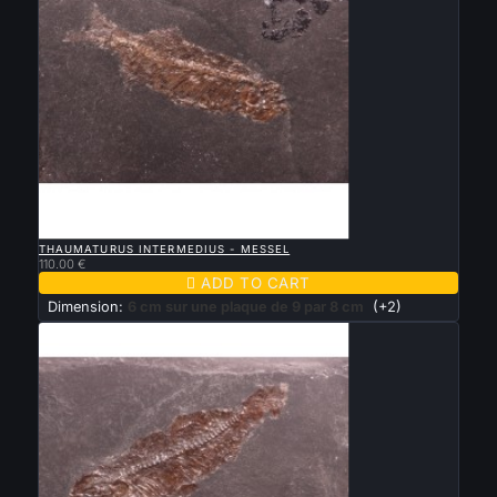

QUICK VIEW
THAUMATURUS INTERMEDIUS - MESSEL
110.00 €

ADD TO CART
Dimension:
6 cm sur une plaque de 9 par 8 cm
(+2)