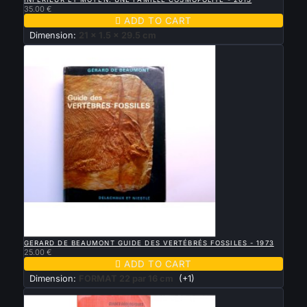
35.00 €

ADD TO CART
Dimension:
21 x 1.5 x 29.5 cm

QUICK VIEW
GERARD DE BEAUMONT GUIDE DES VERTÉBRÉS FOSSILES - 1973
25.00 €

ADD TO CART
Dimension:
FORMAT 22 par 16 cm
(+1)
New