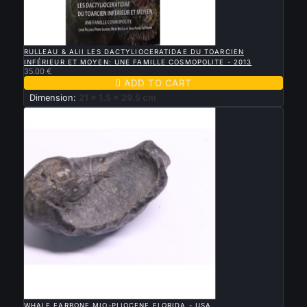

QUICK VIEW
RULLEAU & ALII LES DACTYLIOCERATIDAE DU TOARCIEN
INFÉRIEUR ET MOYEN: UNE FAMILLE COSMOPOLITE - 2013
35.00 €

ADD TO CART
Dimension:
21 x 1.5 x 29.5 cm

QUICK VIEW
WHALE EARBONE MIO-PLIOCENE FLORIDA - USA