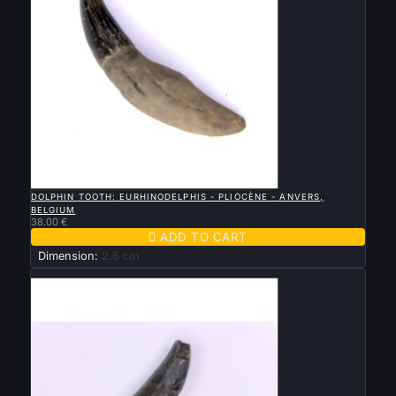

QUICK VIEW
DOLPHIN TOOTH: EURHINODELPHIS - PLIOCÈNE - ANVERS,
BELGIUM
38.00 €

ADD TO CART
Dimension:
2.5 cm
New