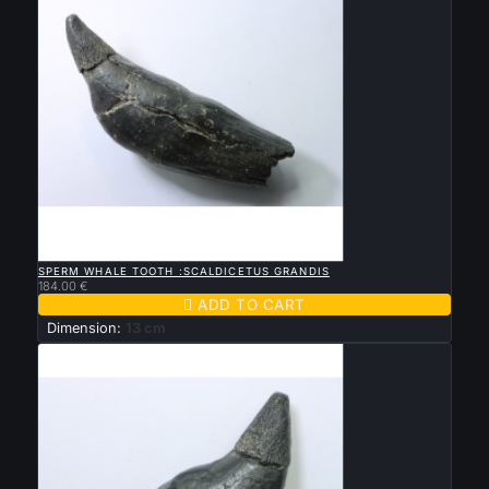

QUICK VIEW
SPERM WHALE TOOTH :SCALDICETUS GRANDIS
184.00 €

ADD TO CART
Dimension:
13 cm