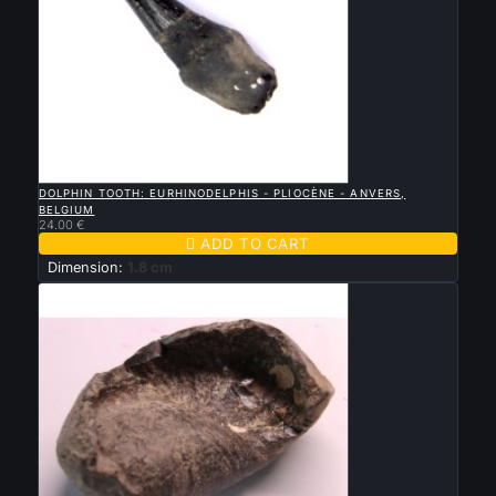

QUICK VIEW
DOLPHIN TOOTH: EURHINODELPHIS - PLIOCÈNE - ANVERS,
BELGIUM
24.00 €

ADD TO CART
Dimension:
1.8 cm