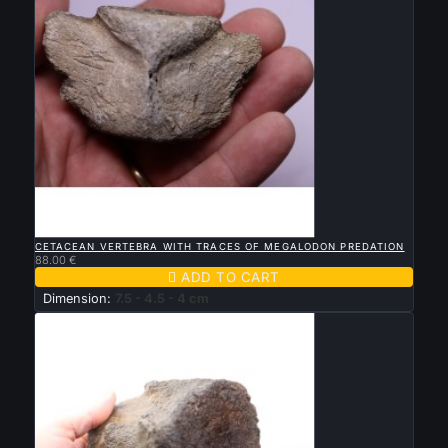

QUICK VIEW
CETACEAN VERTEBRA WITH TRACES OF MEGALODON PREDATION
88.00 €

ADD TO CART
Dimension:
7.5 - 4.5 - 4 cm