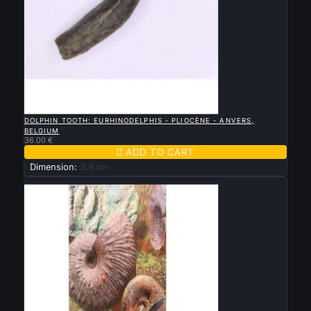

QUICK VIEW
DOLPHIN TOOTH: EURHINODELPHIS - PLIOCÈNE - ANVERS,
BELGIUM
36.00 €

ADD TO CART
Dimension:
2.8 cm
New