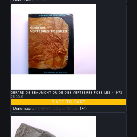

QUICK VIEW
GERARD DE BEAUMONT GUIDE DES VERTÉBRÉS FOSSILES - 1973
25.00 €

ADD TO CART
Dimension:
FORMAT 22 par 16 cm
(+1)
New