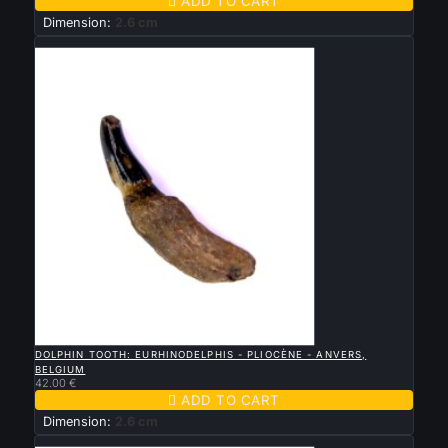

ADD TO CART
Dimension:
2.6 cm
New

QUICK VIEW
DOLPHIN TOOTH: EURHINODELPHIS - PLIOCÈNE - ANVERS,
BELGIUM
42.00 €

ADD TO CART
Dimension:
2.6 cm