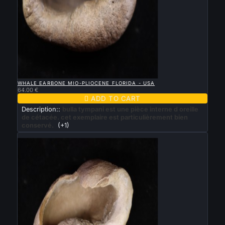

QUICK VIEW
WHALE EARBONE MIO-PLIOCENE FLORIDA - USA
64.00 €

ADD TO CART
Description::
bulla tympani est une pièce interne d oreille
de cétacée. cet exemplaire est particulièrement bien
conservé.
(+1)
New