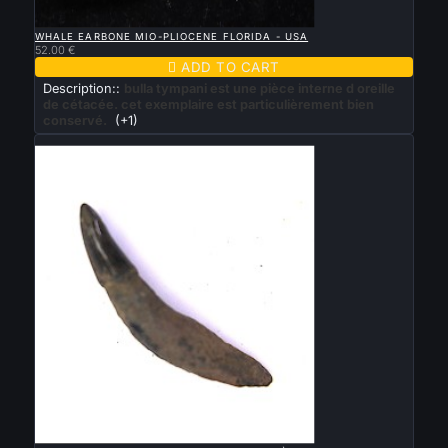

QUICK VIEW
WHALE EARBONE MIO-PLIOCENE FLORIDA - USA
52.00 €

ADD TO CART
Description::
bulla tympani est une pièce interne d oreille
de cétacée. cet exemplaire est particulièrement bien
conservé.
(+1)
New

QUICK VIEW