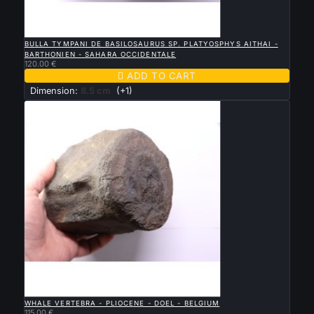

QUICK VIEW
BULLA TYMPANI DE BASILOSAURUS SP. PLATYOSPHYS AITHAI -
BARTHONIEN - SAHARA OCCIDENTALE
120.00 €

ADD TO CART
Dimension:
8.5 cm
(+1)

QUICK VIEW
WHALE VERTEBRA - PLIOCENE - DOEL - BELGIUM
115.00 €