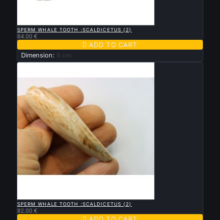

QUICK VIEW
SPERM WHALE TOOTH :SCALDICETUS (2)
84.00 €

ADD TO CART
Dimension:
8 cm

QUICK VIEW
SPERM WHALE TOOTH :SCALDICETUS (2)
82.00 €

ADD TO CART