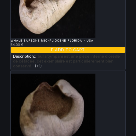

QUICK VIEW
WHALE EARBONE MIO-PLIOCENE FLORIDA - USA
64.00 €

ADD TO CART
Description::
bulla tympani est une pièce interne d oreille
de cétacée. cet exemplaire est particulièrement bien
conservé.
(+1)
New