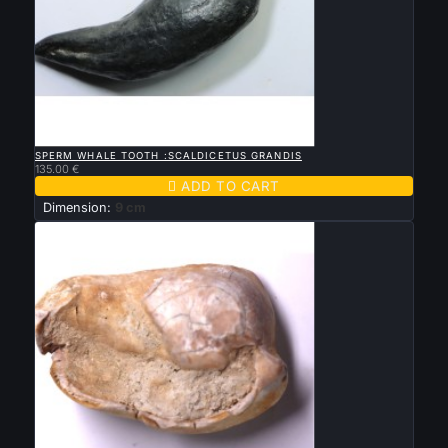

QUICK VIEW
SPERM WHALE TOOTH :SCALDICETUS GRANDIS
135.00 €

ADD TO CART
Dimension:
9 cm