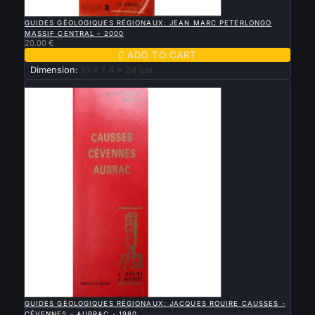

QUICK VIEW
GUIDES GÉOLOGIQUES RÉGIONAUX: JEAN MARC PETERLONGO
MASSIF CENTRAL - 2000
20.00 €

ADD TO CART
Dimension:
13 x 1.4 x 24 cm
New

QUICK VIEW
GUIDES GÉOLOGIQUES RÉGIONAUX: JACQUES ROUIRE CAUSSES -
CÉVENNES - AUBRAC - 1980