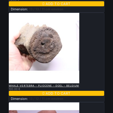

ADD TO CART
Dimension:
13 / 13 / 11 cm environ

QUICK VIEW
WHALE VERTEBRA - PLIOCENE - DOEL - BELGIUM
100.00 €

ADD TO CART
Dimension:
13 / 12 / 11 cm environ