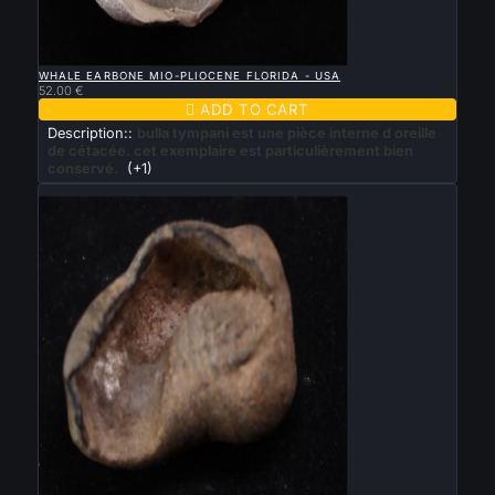

QUICK VIEW
WHALE EARBONE MIO-PLIOCENE FLORIDA - USA
52.00 €

ADD TO CART
Description::
bulla tympani est une pièce interne d oreille
de cétacée. cet exemplaire est particulièrement bien
conservé.
(+1)
New