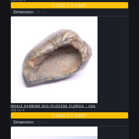

ADD TO CART
Dimension:
14 cm

QUICK VIEW
WHALE EARBONE MIO-PLIOCENE FLORIDA - USA
188.00 €

ADD TO CART
Dimension:
10 cm