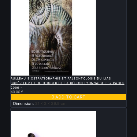

QUICK VIEW
RULLEAU BIOSTRATIGRAPHIE ET PALÉONTOLOGIE DU LIAS
SUPÉRIEUR ET DU DOGGER DE LA RÉGION LYONNAISE 382 PAGES
2006 -
40.00 €

ADD TO CART
Dimension:
21 x 2 x 29.5 cm
New