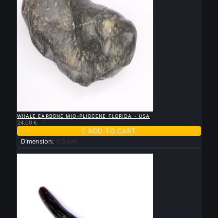

QUICK VIEW
WHALE EARBONE MIO-PLIOCENE FLORIDA - USA
24.00 €

ADD TO CART
Dimension:
9.5 cm
New