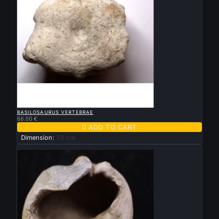

QUICK VIEW
BASILOSAURUS VERTEBRAE
66.00 €

ADD TO CART
Dimension:
7.5 cm
New