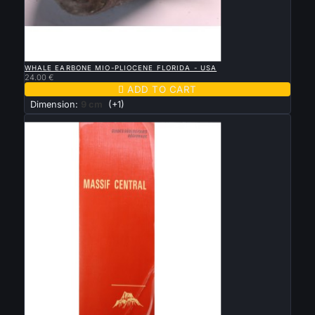

QUICK VIEW
WHALE EARBONE MIO-PLIOCENE FLORIDA - USA
24.00 €

ADD TO CART
Dimension:
9 cm
(+1)
New