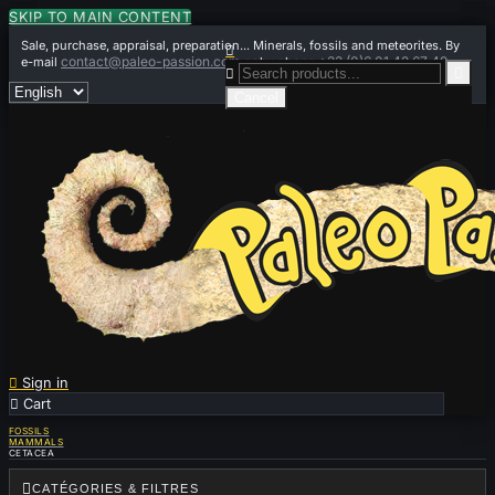
SKIP TO MAIN CONTENT
Sale, purchase, appraisal, preparation... Minerals, fossils and meteorites. By

contact@paleo-passion.com
+33 (0)6 01 42 67 49
e-mail
or by phone


Cancel

Sign in

Cart
0
FOSSILS
MAMMALS
CETACEA

CATÉGORIES & FILTRES