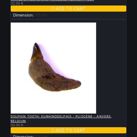
32.00 €

ADD TO CART
Dimension:
7.5 cm
New

QUICK VIEW
DOLPHIN TOOTH: EURHINODELPHIS - PLIOCÈNE - ANVERS,
BELGIUM
30.00 €

ADD TO CART
Dimension:
1.5 cm