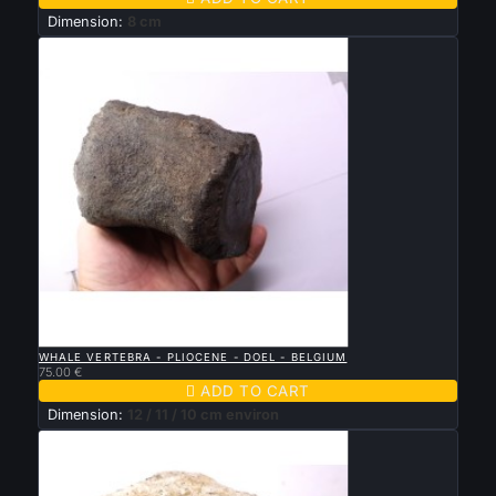
Dimension:
8 cm

QUICK VIEW
WHALE VERTEBRA - PLIOCENE - DOEL - BELGIUM
75.00 €

ADD TO CART
Dimension:
12 / 11 / 10 cm environ