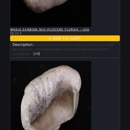

QUICK VIEW
WHALE EARBONE MIO-PLIOCENE FLORIDA - USA
58.00 €

ADD TO CART
Description::
bulla tympani est une pièce interne d oreille
de cétacée. cet exemplaire est particulièrement bien
conservé.
(+1)
New