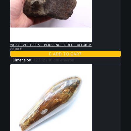

QUICK VIEW
WHALE VERTEBRA - PLIOCENE - DOEL - BELGIUM
85.00 €

ADD TO CART
Dimension:
12 / 12 / 10 cm environ