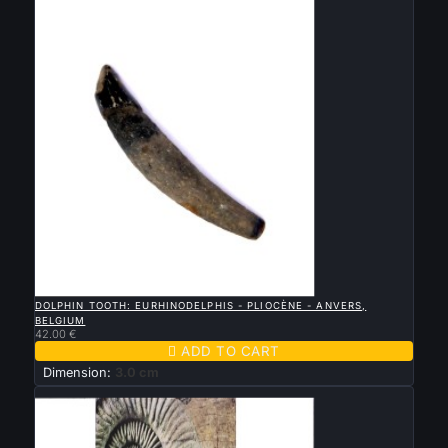
New

QUICK VIEW
DOLPHIN TOOTH: EURHINODELPHIS - PLIOCÈNE - ANVERS,
BELGIUM
42.00 €

ADD TO CART
Dimension:
3.0 cm
New