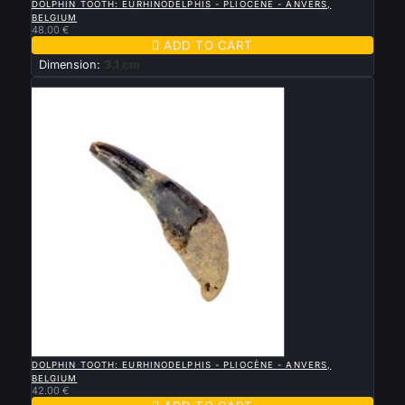
DOLPHIN TOOTH: EURHINODELPHIS - PLIOCÈNE - ANVERS,
BELGIUM
48.00 €

ADD TO CART
Dimension:
3.1 cm
New

QUICK VIEW
DOLPHIN TOOTH: EURHINODELPHIS - PLIOCÈNE - ANVERS,
BELGIUM
42.00 €