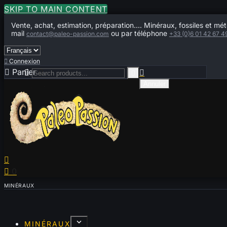
SKIP TO MAIN CONTENT
Vente, achat, estimation, préparation.... Minéraux, fossiles et mét
mail
ou par téléphone
contact@paleo-passion.com
+33 (0)6 01 42 67 4

Connexion

Panier
0



Annuler


0
MINÉRAUX
MINÉRAUX