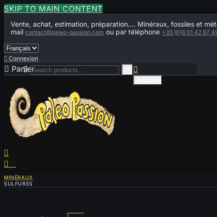
SKIP TO MAIN CONTENT
Vente, achat, estimation, préparation.... Minéraux, fossiles et mét
mail
ou par téléphone
contact@paleo-passion.com
+33 (0)6 01 42 67 4

Connexion

Panier
0



Annuler


0
MINÉRAUX
SULFURES