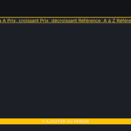
à A
Prix, croissant
Prix, décroissant
Référence, A à Z
Référe

AJOUTER AU PANIER