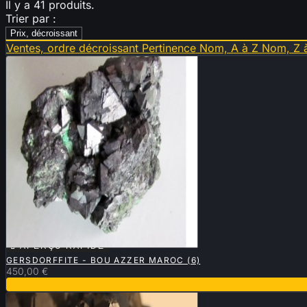
Il y a 41 produits.
Trier par :
Prix, décroissant
Ventes, ordre décroissant
Pertinence
Nom, A à Z
Nom, Z 

APERÇU RAPIDE
GERSDORFFITE - BOU AZZER MAROC (6)
450,00 €