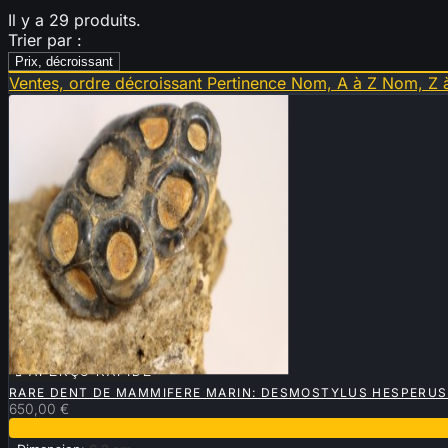
Il y a 29 produits.
Trier par :
Prix, décroissant
Ventes, ordre décroissant
Pertinence
Nom, A à Z
Nom, Z 

APERÇU RAPIDE
RARE DENT DE MAMMIFERE MARIN: DESMOSTYLUS HESPERUS 
650,00 €