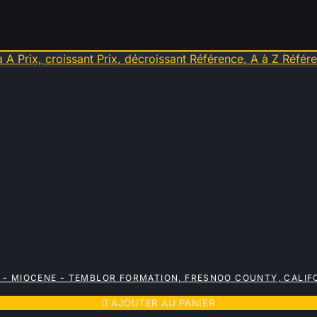
à A
Prix, croissant
Prix, décroissant
Référence, A à Z
Référe
- MIOCENE - TEMBLOR FORMATION, FRESNOO COUNTY, CALIFO

AJOUTER AU PANIER