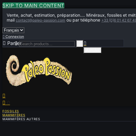
SKIP TO MAIN CONTENT
Vente, achat, estimation, préparation.... Minéraux, fossiles et mét
mail
ou par téléphone
contact@paleo-passion.com
+33 (0)6 01 42 67 4

Connexion

Panier
0



Annuler


0
FOSSILES
MAMMIFÈRES
MAMMIFÈRES AUTRES