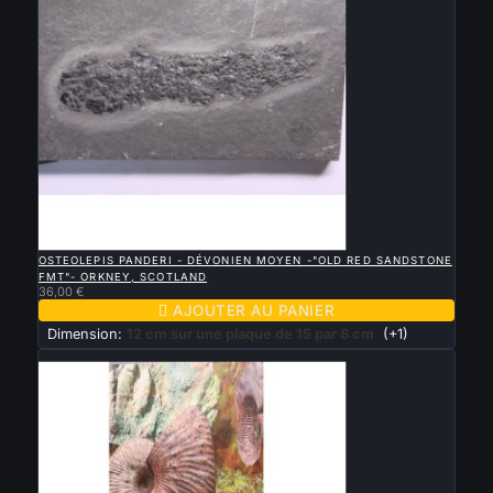

APERÇU RAPIDE
OSTEOLEPIS PANDERI - DÉVONIEN MOYEN -"OLD RED SANDSTONE
FMT"- ORKNEY, SCOTLAND
36,00 €

AJOUTER AU PANIER
Dimension:
12 cm sur une plaque de 15 par 8 cm
(+1)
Nouveau