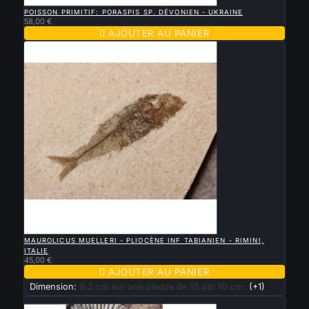

APERÇU RAPIDE
POISSON PRIMITIF: PORASPIS SP. DÉVONIEN - UKRAINE
58,00 €

AJOUTER AU PANIER

APERÇU RAPIDE
MAUROLICUS MUELLERI - PLIOCÈNE INF TABIANIEN - RIMINI,
ITALIE
45,00 €

AJOUTER AU PANIER
Dimension:
9.2 cm sur une plaque de 15 par 10 cm
(+1)
Nouveau