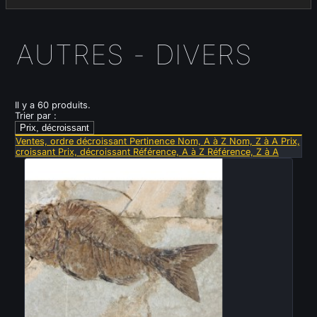
AUTRES - DIVERS
Il y a 60 produits.
Trier par :
Prix, décroissant
Ventes, ordre décroissant
Pertinence
Nom, A à Z
Nom, Z à A
Prix,
croissant
Prix, décroissant
Référence, A à Z
Référence, Z à A