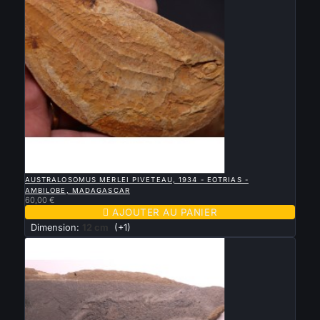

APERÇU RAPIDE
AUSTRALOSOMUS MERLEI PIVETEAU, 1934 - EOTRIAS -
AMBILOBE, MADAGASCAR
60,00 €

AJOUTER AU PANIER
Dimension:
12 cm
(+1)