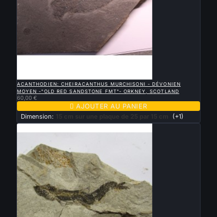

APERÇU RAPIDE
ACANTHODIEN: CHEIRACANTHUS MURCHISONI - DÉVONIEN
MOYEN -"OLD RED SANDSTONE FMT"- ORKNEY, SCOTLAND
60,00 €

AJOUTER AU PANIER
Dimension:
15 cm sur une plaque de 25 par 15 cm
(+1)