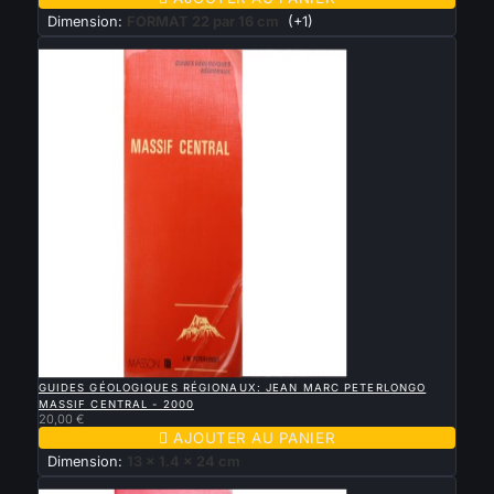
Dimension:
FORMAT 22 par 16 cm
(+1)
Nouveau

APERÇU RAPIDE
GUIDES GÉOLOGIQUES RÉGIONAUX: JEAN MARC PETERLONGO
MASSIF CENTRAL - 2000
20,00 €

AJOUTER AU PANIER
Dimension:
13 x 1.4 x 24 cm
Nouveau