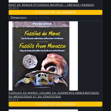

APERÇU RAPIDE
DENT DE REQUIN PYCHODUS WHIPPLEI - CRÉTACÉ (KANSAS)
65,00 €

AJOUTER AU PANIER
Dimension:
15x15x11 mm

APERÇU RAPIDE
FOSSILES DU MAROC VOLUME 2A: GISEMENTS EMBLÉMATIQUES
DU MÉSOZOÏQUE ET DU CÉNOZOÏQUE
65,00 €

AJOUTER AU PANIER
Nouveau