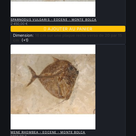

APERÇU RAPIDE
SPARNODUS VULGARIS - EOCENE - MONTE BOLCA
2 450,00 €

AJOUTER AU PANIER
Dimension:
16 cm sur une plaque recto verso de 20 par 15
cm
(+1)

APERÇU RAPIDE
MENE RHOMBEA - EOCENE - MONTE BOLCA