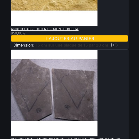

APERÇU RAPIDE
ANGUILLUS - EOCENE - MONTE BOLCA
950,00 €

AJOUTER AU PANIER
Dimension:
15 cm sur une plaque de 15 par 20 cm
(+1)

APERÇU RAPIDE