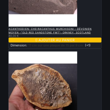

APERÇU RAPIDE
ACANTHODIEN: CHEIRACANTHUS MURCHISONI - DÉVONIEN
MOYEN -"OLD RED SANDSTONE FMT"- ORKNEY, SCOTLAND
80,00 €

AJOUTER AU PANIER
Dimension:
11 cm sur une plaque de 15 par 9 cm
(+1)
Nouveau