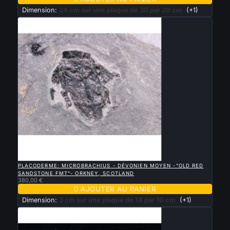
Dimension:
24 cm sur une plaque de 30 par 20 cm
(+1)

APERÇU RAPIDE
PLACODERME: MICROBRACHIUS - DÉVONIEN MOYEN -"OLD RED
SANDSTONE FMT"- ORKNEY, SCOTLAND
380,00 €

AJOUTER AU PANIER
Dimension:
3 cm sur une plaque de 14 par 10 cm
(+1)