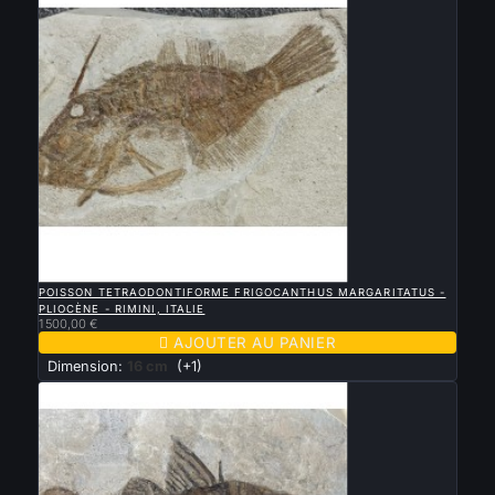

APERÇU RAPIDE
POISSON TETRAODONTIFORME FRIGOCANTHUS MARGARITATUS -
PLIOCÈNE - RIMINI, ITALIE
1 500,00 €

AJOUTER AU PANIER
Dimension:
16 cm
(+1)