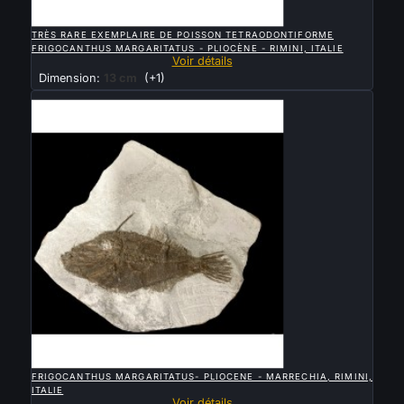

APERÇU RAPIDE
TRÈS RARE EXEMPLAIRE DE POISSON TETRAODONTIFORME
FRIGOCANTHUS MARGARITATUS - PLIOCÈNE - RIMINI, ITALIE
Voir détails
Dimension:
13 cm
(+1)
Vendu

APERÇU RAPIDE
FRIGOCANTHUS MARGARITATUS- PLIOCENE - MARRECHIA, RIMINI,
ITALIE
Voir détails