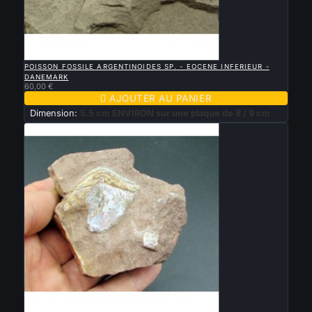

APERÇU RAPIDE
POISSON FOSSILE ARGENTINOIDES SP. - EOCENE INFERIEUR -
DANEMARK
60,00 €

AJOUTER AU PANIER
Dimension:
5.5 cm ENVIRON sur une plaque de 8 / 9 cm