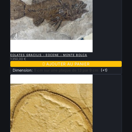

APERÇU RAPIDE
EOLATES GRACILIS - EOCENE - MONTE BOLCA
1 350,00 €

AJOUTER AU PANIER
Dimension:
9 cm sur une plaque de 13 par 9 cm
(+1)