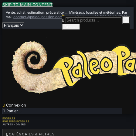
SKIP TO MAIN CONTENT
Vente, achat, estimation, préparation.... Minéraux, fossiles et météorites. Par

contact@paleo-passion.com
+33 (0)6 01 42 67 49
mail
ou par téléphone


Annuler

Connexion

Panier
0
FOSSILES
POISSONS FOSSILES
AUTRES - DIVERS

CATÉGORIES & FILTRES