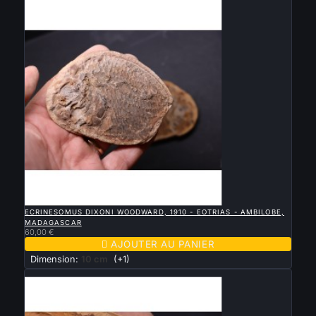

APERÇU RAPIDE
ECRINESOMUS DIXONI WOODWARD, 1910 - EOTRIAS - AMBILOBE,
MADAGASCAR
60,00 €

AJOUTER AU PANIER
Dimension:
10 cm
(+1)
Nouveau