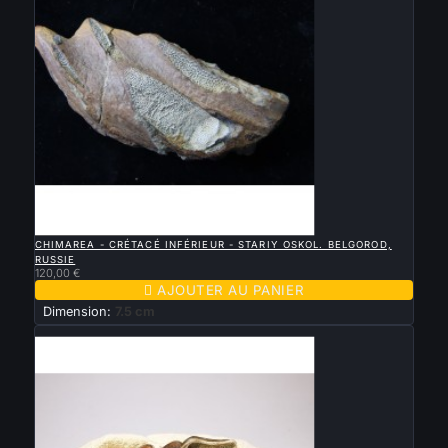

APERÇU RAPIDE
CHIMAREA - CRÉTACÉ INFÉRIEUR - STARIY OSKOL. BELGOROD,
RUSSIE
120,00 €

AJOUTER AU PANIER
Dimension:
7.5 cm
Nouveau