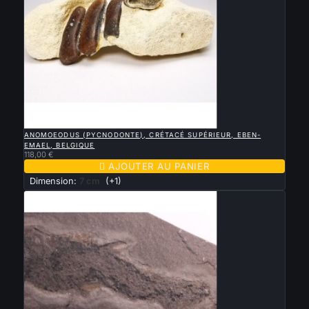

APERÇU RAPIDE
ANOMOEODUS (PYCNODONTE), CRÉTACÉ SUPÉRIEUR, EBEN-
EMAEL, BELGIQUE
118,00 €

AJOUTER AU PANIER
Dimension:
7 cm
(+1)