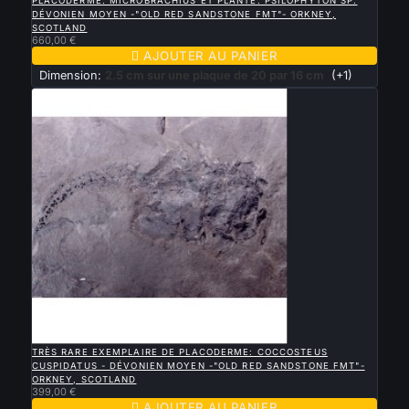
PLACODERME: MICROBRACHIUS ET PLANTE: PSILOPHYTON SP.
DÉVONIEN MOYEN -"OLD RED SANDSTONE FMT"- ORKNEY,
SCOTLAND
660,00 €

AJOUTER AU PANIER
Dimension:
2.5 cm sur une plaque de 20 par 16 cm
(+1)

APERÇU RAPIDE
TRÈS RARE EXEMPLAIRE DE PLACODERME: COCCOSTEUS
CUSPIDATUS - DÉVONIEN MOYEN -"OLD RED SANDSTONE FMT"-
ORKNEY, SCOTLAND
399,00 €

AJOUTER AU PANIER