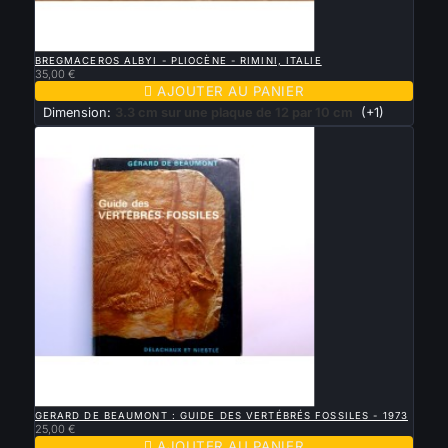

APERÇU RAPIDE
BREGMACEROS ALBYI - PLIOCÈNE - RIMINI, ITALIE
35,00 €

AJOUTER AU PANIER
Dimension:
3.3 cm sur une plaque de 12 par 10 cm
(+1)

APERÇU RAPIDE
GERARD DE BEAUMONT : GUIDE DES VERTÉBRÉS FOSSILES - 1973
25,00 €

AJOUTER AU PANIER