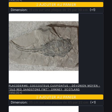
1 950,00 €

AJOUTER AU PANIER
Dimension:
15 cm sur une plaque de 25 par 30 cm
(+1)

APERÇU RAPIDE
PLACODERME: COCCOSTEUS CUSPIDATUS - DÉVONIEN MOYEN -
"OLD RED SANDSTONE FMT"- ORKNEY, SCOTLAND
1 950,00 €

AJOUTER AU PANIER
Dimension:
35 cm sur une plaque de 45 par 22 cm
(+1)