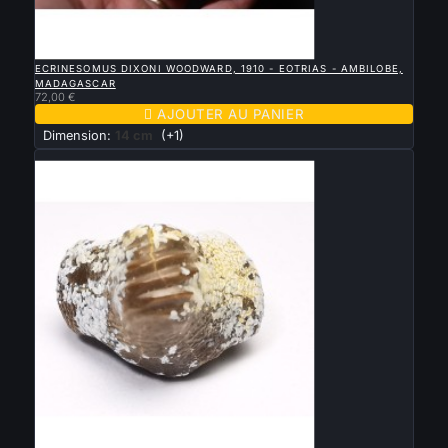

APERÇU RAPIDE
ECRINESOMUS DIXONI WOODWARD, 1910 - EOTRIAS - AMBILOBE,
MADAGASCAR
72,00 €

AJOUTER AU PANIER
Dimension:
14 cm
(+1)
Nouveau