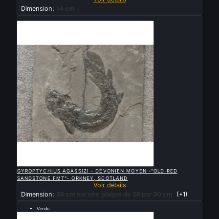
Dimension:
14 cm
Vendu

APERÇU RAPIDE
GYROPTYCHIUS AGASSIZI - DÉVONIEN MOYEN -"OLD RED
SANDSTONE FMT"- ORKNEY, SCOTLAND
Voir détails
Dimension:
38 cm sur une plaque de 26 par 30 cm
(+1)
Vendu
PLACODERME