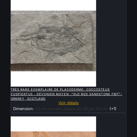

APERÇU RAPIDE
TRÈS RARE EXEMPLAIRE DE PLACODERME: COCCOSTEUS
CUSPIDATUS - DÉVONIEN MOYEN -"OLD RED SANDSTONE FMT"-
ORKNEY, SCOTLAND
Voir détails
Dimension:
23 cm sur une plaque de 28 par 16 cm
(+1)
Vendu