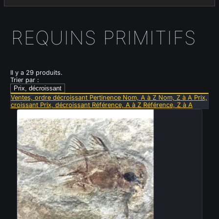
REQUINS PRIMITIFS
Il y a 29 produits.
Trier par :
Prix, décroissant
Ventes, ordre décroissant
Pertinence
Nom, A à Z
Nom, Z à A
Prix,
croissant
Prix, décroissant
Référence, A à Z
Référence, Z à A