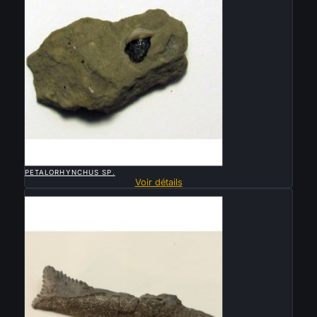

APERÇU RAPIDE
PETALORHYNCHUS SP.
Voir détails
Vendu