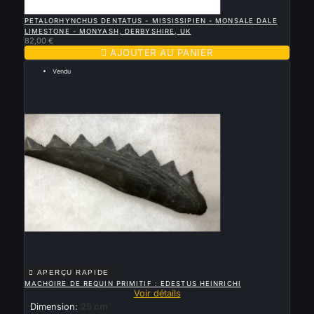

APERÇU RAPIDE
PETALORHYNCHUS DENTATUS - MISSISSIPIEN - MONSALE DALE
LIMESTONE - MONYASH, DERBYSHIRE, UK
82,00 €

AJOUTER AU PANIER
Vendu

APERÇU RAPIDE
MACHOIRE DE REQUIN PRIMITIF : EDESTUS HEINRICHI
Voir détails
Dimension:
25 cm