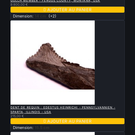
GULCH MEMBER - FERGUS COUNTY, MONTANA, USA
8 800,00 €

AJOUTER AU PANIER
Dimension:
14 cm
(+2)

APERÇU RAPIDE
DENT DE REQUIN : EDESTUS HEINRICHI - PENNSYLVANNIEN -
SPARTA, ILLINOIS - USA
215,00 €

AJOUTER AU PANIER
Dimension:
15.5 cm