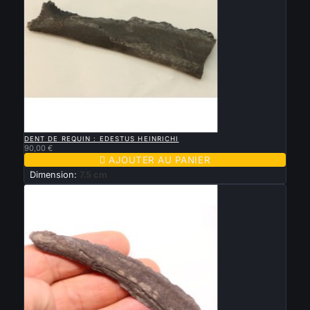

APERÇU RAPIDE
DENT DE REQUIN : EDESTUS HEINRICHI
90,00 €

AJOUTER AU PANIER
Dimension:
7.5 cm