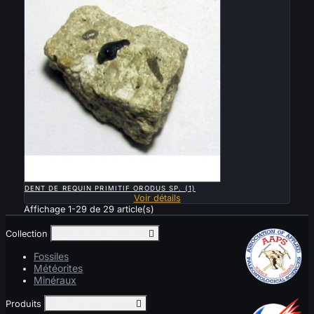

APERÇU RAPIDE
DENT DE REQUIN PRIMITIF ORODUS SP. (1)
Voir détails
Affichage 1-29 de 29 article(s)
Collection
Toggle collection links

Fossiles
Météorites
Minéraux
Produits
Toggle produits links
