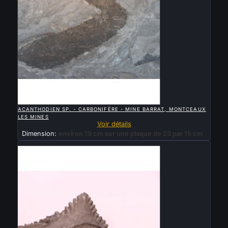

APERÇU RAPIDE
ACANTHODIEN SP. - CARBONIFÈRE - MINE BARRAT, MONTCEAUX
LES MINES
Voir détails
Dimension:
environ 19 cm sur une plaque de 23 par 15 cm
Vendu