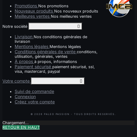
Promotions
Nos promotions
Nouveaux produits
Nos nouveaux produits
Meilleures ventes
Nos meilleures ventes
Notre société
Toggle notre société links

Livraison
Nos conditions générales de
livraison
Mentions légales
Mentions légales
Conditions générales de vente
conditions,
utilisation, générales, ventes
À propos
à propos, informations
Paiement sécurisé
paiement sécurisé, ssl,
visa, mastercard, paypal
Votre compte
Toggle your account links

Suivi de commande
Connexion
Créez votre compte
Chargement...
RETOUR EN HAUT