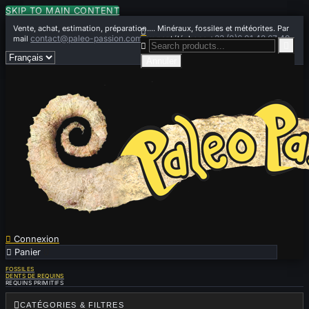
SKIP TO MAIN CONTENT
Vente, achat, estimation, préparation.... Minéraux, fossiles et météorites. Par

contact@paleo-passion.com
+33 (0)6 01 42 67 49
mail
ou par téléphone


Annuler

Connexion

Panier
0
FOSSILES
DENTS DE REQUINS
REQUINS PRIMITIFS

CATÉGORIES & FILTRES