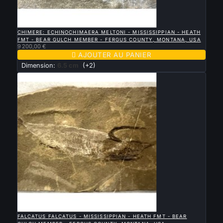

APERÇU RAPIDE
CHIMERE: ECHINOCHIMAERA MELTONI - MISSISSIPPIAN - HEATH
FMT - BEAR GULCH MEMBER - FERGUS COUNTY, MONTANA, USA
9 200,00 €

AJOUTER AU PANIER
Dimension:
6.5 cm
(+2)

APERÇU RAPIDE
FALCATUS FALCATUS - MISSISSIPPIAN - HEATH FMT - BEAR