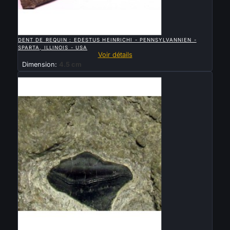

APERÇU RAPIDE
DENT DE REQUIN : EDESTUS HEINRICHI - PENNSYLVANNIEN -
SPARTA, ILLINOIS - USA
Voir détails
Dimension:
4.5 cm
Vendu

APERÇU RAPIDE