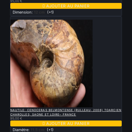
95,00 €

AJOUTER AU PANIER
Dimension:
12 cm
(+1)
Nouveau

APERÇU RAPIDE
NAUTILE: CENOCERAS BELMONTENSE (RULLEAU, 2008) TOARCIEN
CHAROLLES, SAONE ET LOIRE– FRANCE
95,00 €

AJOUTER AU PANIER
Diamètre:
11.5 cm
(+1)