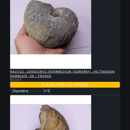

APERÇU RAPIDE
NAUTILE: CENOCERAS INTERMEDIUM (SOWERBY). HETTANGIEN
DAMBLAIN, 88 – FRANCE
95,00 €

AJOUTER AU PANIER
Diamètre:
14 cm
(+1)