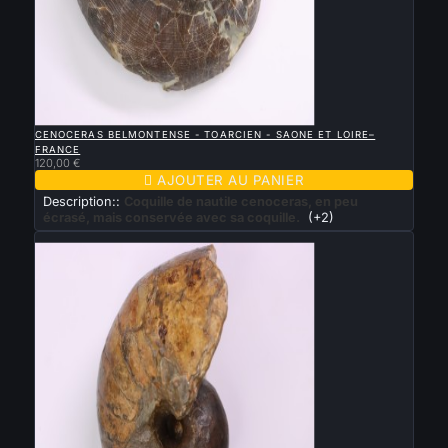

APERÇU RAPIDE
CENOCERAS BELMONTENSE - TOARCIEN - SAONE ET LOIRE–
FRANCE
120,00 €

AJOUTER AU PANIER
Description::
Coquille de nautile cenoceras, en peu
écrasé, mais conservée avec sa coquille.
(+2)
Nouveau