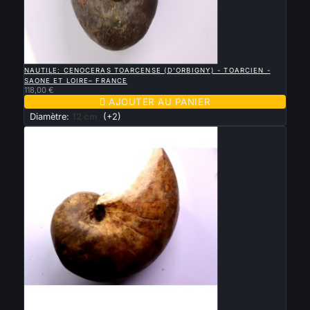

APERÇU RAPIDE
NAUTILE: CENOCERAS TOARCENSE (D'ORBIGNY) - TOARCIEN -
SAONE ET LOIRE– FRANCE
118,00 €

AJOUTER AU PANIER
Diamètre:
12 cm
(+2)