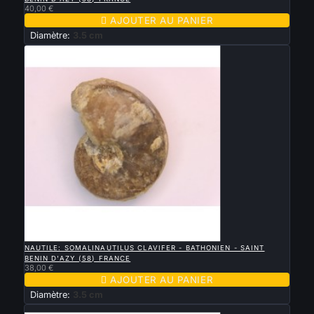
40,00 €

AJOUTER AU PANIER
Diamètre:
3.5 cm

APERÇU RAPIDE
NAUTILE: SOMALINAUTILUS CLAVIFER - BATHONIEN - SAINT
BENIN D'AZY (58) FRANCE
38,00 €

AJOUTER AU PANIER
Diamètre:
3.5 cm