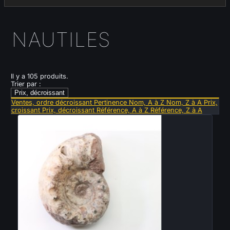
NAUTILES
Il y a 105 produits.
Trier par :
Prix, décroissant
Ventes, ordre décroissant
Pertinence
Nom, A à Z
Nom, Z à A
Prix,
croissant
Prix, décroissant
Référence, A à Z
Référence, Z à A