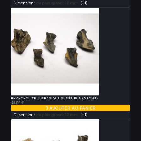
Dimension:
du plus grand: 12 mm
(+1)

APERÇU RAPIDE
RHYNCHOLITE JURRASIQUE SUPÉRIEUR (DRÔME)
45,00 €

AJOUTER AU PANIER
Dimension:
du plus grand: 12 mm
(+1)