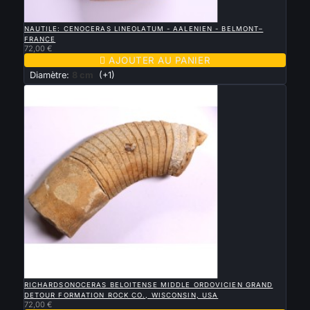

APERÇU RAPIDE
NAUTILE: CENOCERAS LINEOLATUM - AALENIEN - BELMONT–
FRANCE
72,00 €

AJOUTER AU PANIER
Diamètre:
8 cm
(+1)

APERÇU RAPIDE
RICHARDSONOCERAS BELOITENSE MIDDLE ORDOVICIEN GRAND
DETOUR FORMATION ROCK CO., WISCONSIN, USA
72,00 €