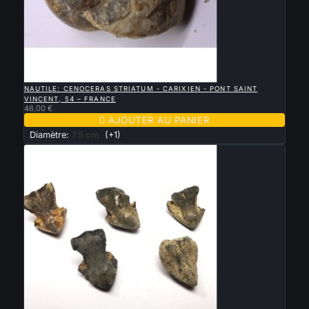

APERÇU RAPIDE
NAUTILE: CENOCERAS STRIATUM - CARIXIEN - PONT SAINT
VINCENT, 54 – FRANCE
46,00 €

AJOUTER AU PANIER
Diamètre:
7.5 cm
(+1)