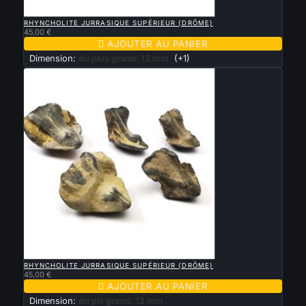

APERÇU RAPIDE
RHYNCHOLITE JURRASIQUE SUPÉRIEUR (DRÔME)
45,00 €

AJOUTER AU PANIER
Dimension:
du plus grand: 12 mm
(+1)

APERÇU RAPIDE
RHYNCHOLITE JURRASIQUE SUPÉRIEUR (DRÔME)
45,00 €

AJOUTER AU PANIER
Dimension:
du pls grand: 12 mm