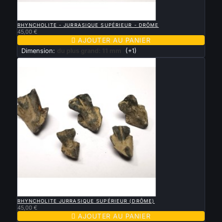

APERÇU RAPIDE
RHYNCHOLITE - JURRASIQUE SUPÉRIEUR - DRÔME
45,00 €

AJOUTER AU PANIER
Dimension:
du plus grand: 11 mm
(+1)

APERÇU RAPIDE
RHYNCHOLITE JURRASIQUE SUPÉRIEUR (DRÔME)
45,00 €

AJOUTER AU PANIER