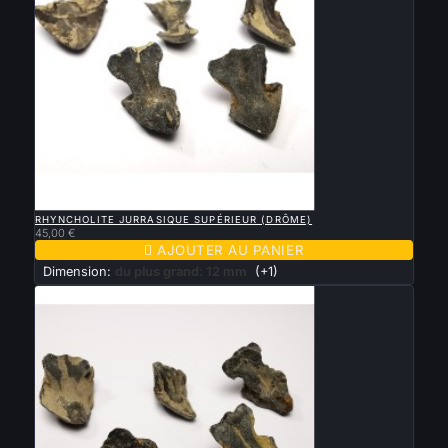

APERÇU RAPIDE
RHYNCHOLITE JURRASIQUE SUPÉRIEUR (DRÔME)
45,00 €

AJOUTER AU PANIER
Dimension:
du plus grand: 12 mm
(+1)