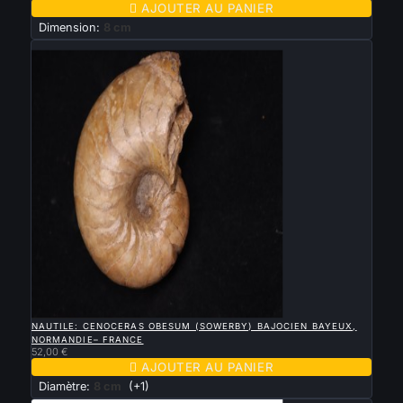

AJOUTER AU PANIER
Dimension:
8 cm
Nouveau

APERÇU RAPIDE
NAUTILE: CENOCERAS OBESUM (SOWERBY) BAJOCIEN BAYEUX,
NORMANDIE– FRANCE
52,00 €

AJOUTER AU PANIER
Diamètre:
8 cm
(+1)