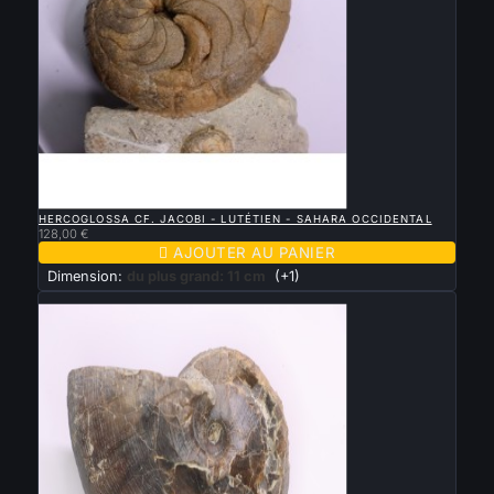

APERÇU RAPIDE
HERCOGLOSSA CF. JACOBI - LUTÉTIEN - SAHARA OCCIDENTAL
128,00 €

AJOUTER AU PANIER
Dimension:
du plus grand: 11 cm
(+1)
Nouveau