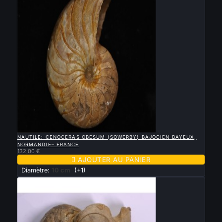

APERÇU RAPIDE
NAUTILE: CENOCERAS OBESUM (SOWERBY) BAJOCIEN BAYEUX,
NORMANDIE– FRANCE
132,00 €

AJOUTER AU PANIER
Diamètre:
10 cm
(+1)