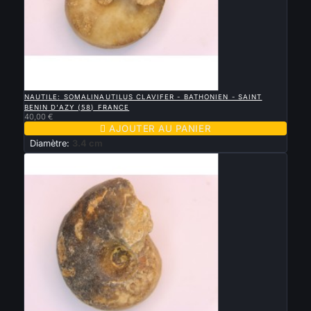

APERÇU RAPIDE
NAUTILE: SOMALINAUTILUS CLAVIFER - BATHONIEN - SAINT
BENIN D'AZY (58) FRANCE
40,00 €

AJOUTER AU PANIER
Diamètre:
3.4 cm