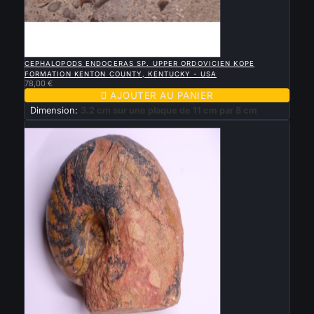

APERÇU RAPIDE
CEPHALOPODS ENDOCERAS SP. UPPER ORDOVICIEN KOPE
FORMATION KENTON COUNTY, KENTUCKY - USA
78,00 €

AJOUTER AU PANIER
Dimension:
3.2 cm sur une plaque de 11 cm par 8 cm
Nouveau