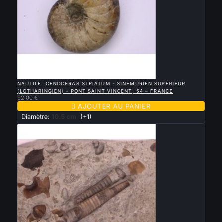

APERÇU RAPIDE
NAUTILE: CENOCERAS STRIATUM - SINÉMURIEN SUPÉRIEUR
(LOTHARINGIEN) - PONT SAINT VINCENT, 54 – FRANCE
92,00 €

AJOUTER AU PANIER
Diamètre:
10.5 cm
(+1)