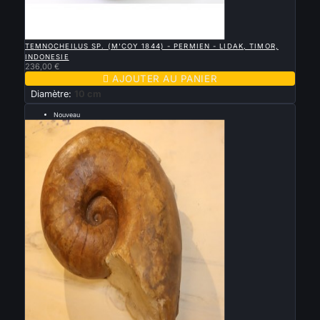

APERÇU RAPIDE
TEMNOCHEILUS SP. (M'COY 1844) - PERMIEN - LIDAK, TIMOR,
INDONESIE
236,00 €

AJOUTER AU PANIER
Diamètre:
10 cm
Nouveau
--- 30 cm ---