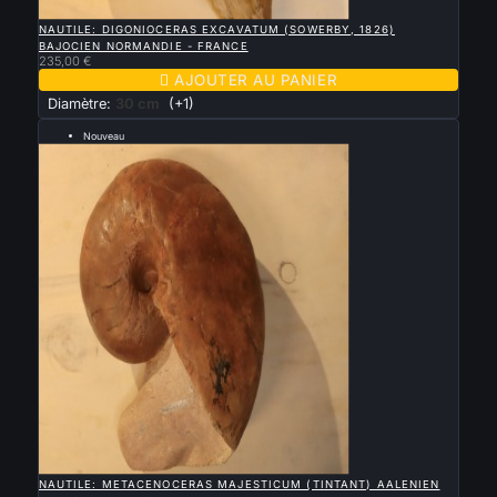

APERÇU RAPIDE
NAUTILE: DIGONIOCERAS EXCAVATUM (SOWERBY, 1826)
BAJOCIEN NORMANDIE - FRANCE
235,00 €

AJOUTER AU PANIER
Diamètre:
30 cm
(+1)
Nouveau
--- 24 cm ---

APERÇU RAPIDE
NAUTILE: METACENOCERAS MAJESTICUM (TINTANT) AALENIEN