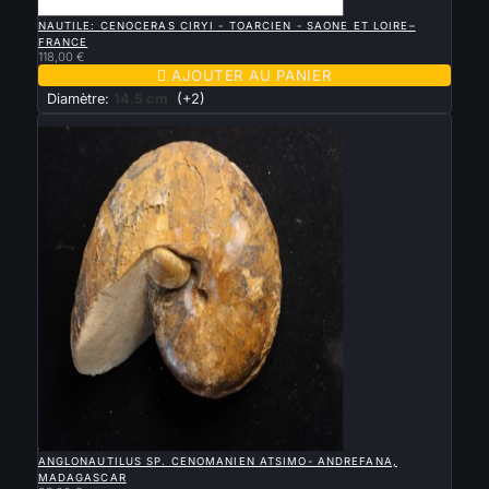

APERÇU RAPIDE
NAUTILE: CENOCERAS CIRYI - TOARCIEN - SAONE ET LOIRE–
FRANCE
118,00 €

AJOUTER AU PANIER
Diamètre:
14.5 cm
(+2)
Nouveau

APERÇU RAPIDE
ANGLONAUTILUS SP. CENOMANIEN ATSIMO- ANDREFANA,
MADAGASCAR