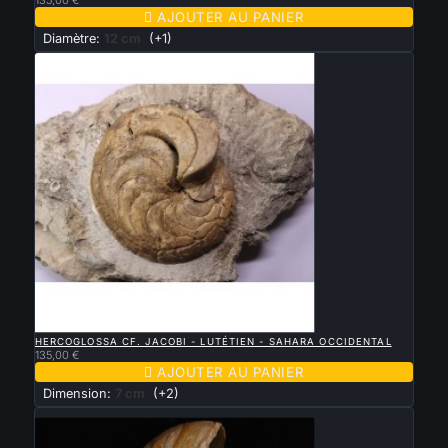

AJOUTER AU PANIER
Diamètre:
12 cm
(+1)

APERÇU RAPIDE
HERCOGLOSSA CF. JACOBI - LUTÉTIEN - SAHARA OCCIDENTAL
135,00 €

AJOUTER AU PANIER
Dimension:
7 cm
(+2)
Nouveau