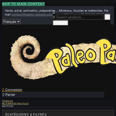
SKIP TO MAIN CONTENT
Vente, achat, estimation, préparation.... Minéraux, fossiles et météorites. Par

contact@paleo-passion.com
+33 (0)6 01 42 67 49
mail
ou par téléphone


Annuler

Connexion

Panier
0
FOSSILES
BELEMNITES NAUTILES
NAUTILES

CATÉGORIES & FILTRES