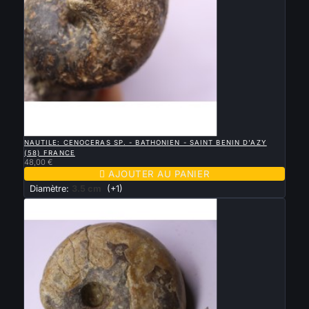

APERÇU RAPIDE
NAUTILE: CENOCERAS SP. - BATHONIEN - SAINT BENIN D'AZY
(58) FRANCE
48,00 €

AJOUTER AU PANIER
Diamètre:
3.5 cm
(+1)