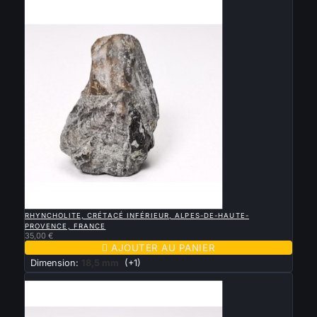
Nouveau

APERÇU RAPIDE
RHYNCHOLITE, CRÉTACÉ INFÉRIEUR, ALPES-DE-HAUTE-
PROVENCE, FRANCE
35,00 €

AJOUTER AU PANIER
Dimension:
18,5 mm
(+1)
Nouveau