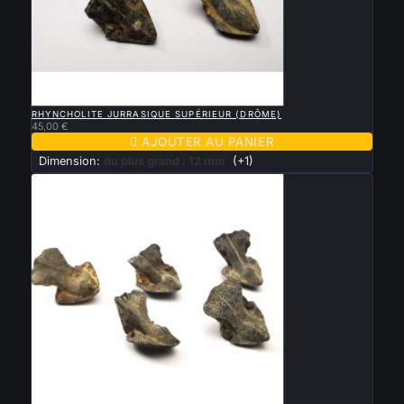

APERÇU RAPIDE
RHYNCHOLITE JURRASIQUE SUPÉRIEUR (DRÔME)
45,00 €

AJOUTER AU PANIER
Dimension:
du plus grand : 12 mm
(+1)