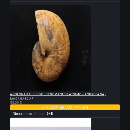
Nouveau

APERÇU RAPIDE
ANGLONAUTILUS SP. CENOMANIEN ATSIMO- ANDREFANA,
MADAGASCAR
95,00 €

AJOUTER AU PANIER
Dimension:
10 cm
(+1)