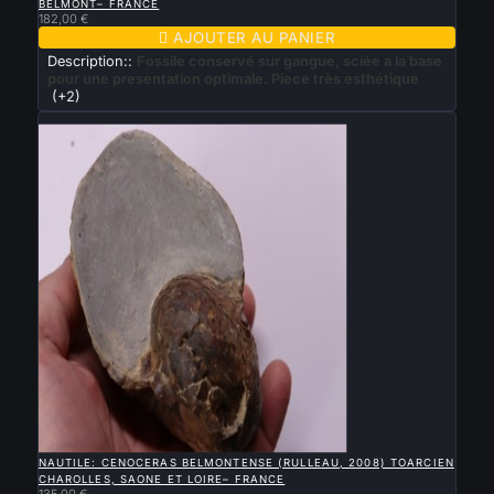
BELMONT– FRANCE
182,00 €

AJOUTER AU PANIER
Description::
Fossile conservé sur gangue, sciée a la base
pour une presentation optimale. Piece très esthétique
(+2)
Nouveau

APERÇU RAPIDE
NAUTILE: CENOCERAS BELMONTENSE (RULLEAU, 2008) TOARCIEN
CHAROLLES, SAONE ET LOIRE– FRANCE
135,00 €