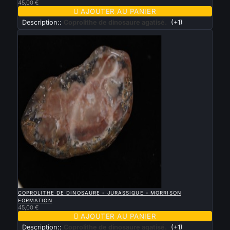
45,00 €

AJOUTER AU PANIER
Description::
Coprolithe de dinosaure agatisé.
(+1)
Nouveau

APERÇU RAPIDE
COPROLITHE DE DINOSAURE - JURASSIQUE - MORRISON
FORMATION
45,00 €

AJOUTER AU PANIER
Description::
Coprolithe de dinosaure agatisé.
(+1)