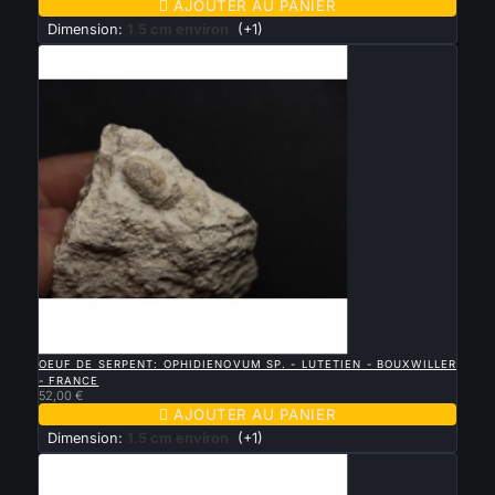

AJOUTER AU PANIER
Dimension:
1.5 cm environ
(+1)

APERÇU RAPIDE
OEUF DE SERPENT: OPHIDIENOVUM SP. - LUTETIEN - BOUXWILLER
- FRANCE
52,00 €

AJOUTER AU PANIER
Dimension:
1.5 cm environ
(+1)