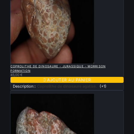

APERÇU RAPIDE
COPROLITHE DE DINOSAURE - JURASSIQUE - MORRISON
FORMATION
45,00 €

AJOUTER AU PANIER
Description::
Coprolithe de dinosaure agatisé.
(+1)
Nouveau