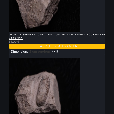

APERÇU RAPIDE
OEUF DE SERPENT: OPHIDIENOVUM SP. - LUTETIEN - BOUXWILLER
- FRANCE
54,00 €

AJOUTER AU PANIER
Dimension:
2 cm environ
(+1)
Nouveau