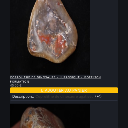

APERÇU RAPIDE
COPROLITHE DE DINOSAURE - JURASSIQUE - MORRISON
FORMATION
45,00 €

AJOUTER AU PANIER
Description::
Coprolithe de dinosaure agatisé.
(+1)
Nouveau