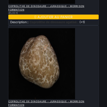

APERÇU RAPIDE
COPROLITHE DE DINOSAURE - JURASSIQUE - MORRISON
FORMATION
45,00 €

AJOUTER AU PANIER
Description::
Coprolithe de dinosaure agatisé.
(+1)
Nouveau

APERÇU RAPIDE
COPROLITHE DE DINOSAURE - JURASSIQUE - MORRISON
FORMATION