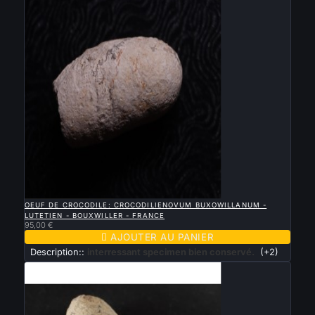

APERÇU RAPIDE
OEUF DE CROCODILE: CROCODILIENOVUM BUXOWILLANUM -
LUTETIEN - BOUXWILLER - FRANCE
95,00 €

AJOUTER AU PANIER
Description::
interressant specimen bien conservé.
(+2)