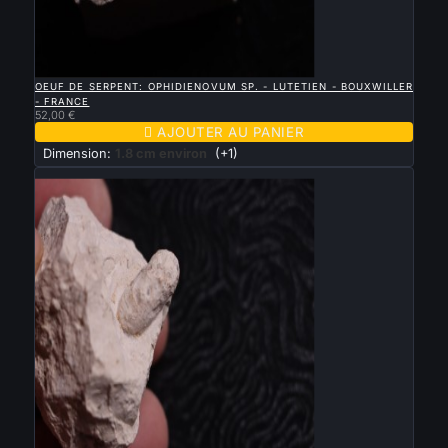

APERÇU RAPIDE
OEUF DE SERPENT: OPHIDIENOVUM SP. - LUTETIEN - BOUXWILLER
- FRANCE
52,00 €

AJOUTER AU PANIER
Dimension:
1.8 cm environ
(+1)
Nouveau