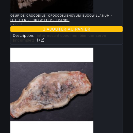

APERÇU RAPIDE
OEUF DE CROCODILE: CROCODILIENOVUM BUXOWILLANUM -
LUTETIEN - BOUXWILLER - FRANCE
82,00 €

AJOUTER AU PANIER
Description::
interressant specimen bien conservé
(incomplet)
(+2)
Nouveau