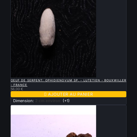

APERÇU RAPIDE
OEUF DE SERPENT: OPHIDIENOVUM SP. - LUTETIEN - BOUXWILLER
- FRANCE
56,00 €

AJOUTER AU PANIER
Dimension:
2 cm environ
(+1)