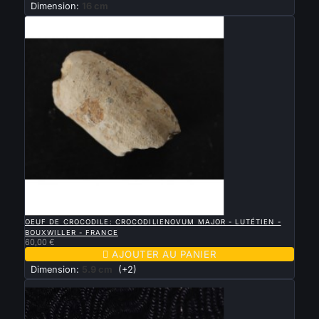
Dimension:
16 cm

APERÇU RAPIDE
OEUF DE CROCODILE: CROCODILIENOVUM MAJOR - LUTÉTIEN -
BOUXWILLER - FRANCE
60,00 €

AJOUTER AU PANIER
Dimension:
5.9 cm
(+2)
Nouveau