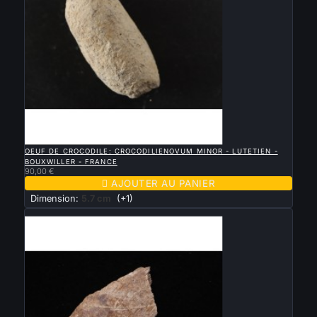

APERÇU RAPIDE
OEUF DE CROCODILE: CROCODILIENOVUM MINOR - LUTETIEN -
BOUXWILLER - FRANCE
90,00 €

AJOUTER AU PANIER
Dimension:
5.7 cm
(+1)
Nouveau