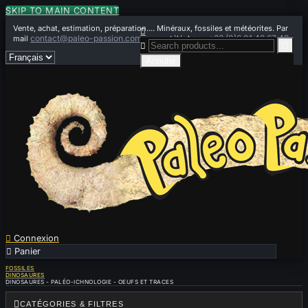
SKIP TO MAIN CONTENT
Vente, achat, estimation, préparation.... Minéraux, fossiles et météorites. Par

contact@paleo-passion.com
+33 (0)6 01 42 67 49
mail
ou par téléphone


Annuler

Connexion

Panier
0
FOSSILES
DINOSAURES
DINOSAURES - PALÉO-ICHNOLOGIE - OEUFS ET TRACES

CATÉGORIES & FILTRES