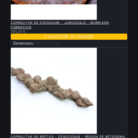

APERÇU RAPIDE
COPROLITHE DE DINOSAURE - JURASSIQUE - MORRISON
FORMATION
265,00 €

AJOUTER AU PANIER
Dimension:
16 / 12 / 8 cm

APERÇU RAPIDE
COPROLITHE DE REPTILE - CÉNOZOÏQUE - RÉGION DE BETSIBOKA,