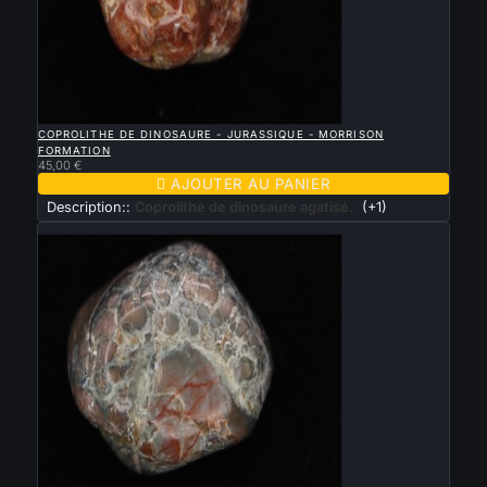

APERÇU RAPIDE
COPROLITHE DE DINOSAURE - JURASSIQUE - MORRISON
FORMATION
45,00 €

AJOUTER AU PANIER
Description::
Coprolithe de dinosaure agatisé.
(+1)
Nouveau