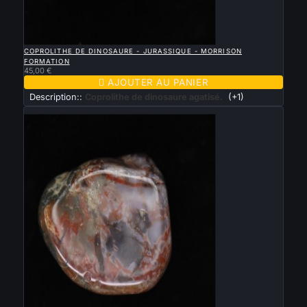

APERÇU RAPIDE
COPROLITHE DE DINOSAURE - JURASSIQUE - MORRISON
FORMATION
45,00 €

AJOUTER AU PANIER
Description::
Coprolithe de dinosaure agatisé.
(+1)
Nouveau