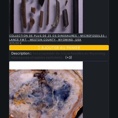

APERÇU RAPIDE
COLLECTION DE PLUS DE 25 OS DINOSAURES - MICROFOSSILES -
LANCE FMT , WESTON COUNTY, WYOMING, USA
325,00 €

AJOUTER AU PANIER
Description::
bel ensemble de micro fossiles du Wyoming.
dinosaures et autres vertebrés.
(+3)