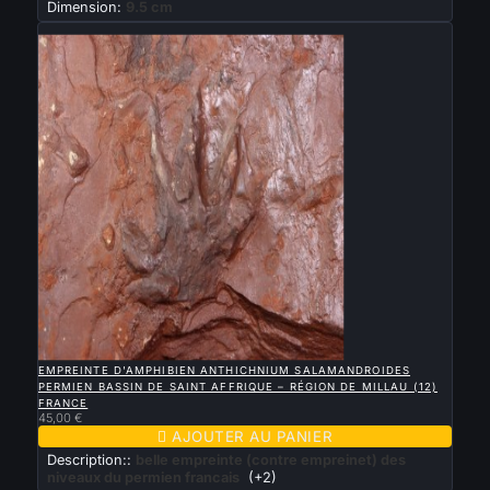
Dimension:
9.5 cm
Nouveau

APERÇU RAPIDE
EMPREINTE D'AMPHIBIEN ANTHICHNIUM SALAMANDROIDES
PERMIEN BASSIN DE SAINT AFFRIQUE – RÉGION DE MILLAU (12)
FRANCE
45,00 €

AJOUTER AU PANIER
Description::
belle empreinte (contre empreinet) des
niveaux du permien francais
(+2)