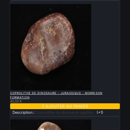
Nouveau

APERÇU RAPIDE
COPROLITHE DE DINOSAURE - JURASSIQUE - MORRISON
FORMATION
45,00 €

AJOUTER AU PANIER
Description::
Coprolithe de dinosaure agatisé.
(+1)
Nouveau