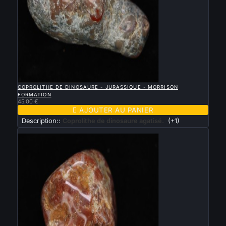

APERÇU RAPIDE
COPROLITHE DE DINOSAURE - JURASSIQUE - MORRISON
FORMATION
45,00 €

AJOUTER AU PANIER
Description::
Coprolithe de dinosaure agatisé.
(+1)
Nouveau