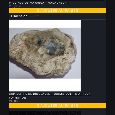
PROVINCE DE MAJUNGA - MADAGASCAR
265,00 €

AJOUTER AU PANIER
Dimension:
28 cm

APERÇU RAPIDE
COPROLITHE DE DINOSAURE - JURASSIQUE - MORRISON
FORMATION
135,00 €

AJOUTER AU PANIER
Nouveau