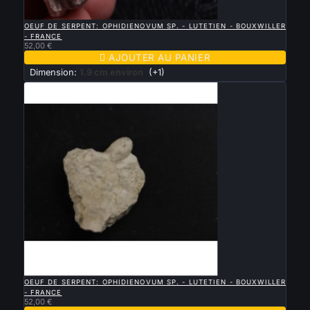

APERÇU RAPIDE
OEUF DE SERPENT: OPHIDIENOVUM SP. - LUTETIEN - BOUXWILLER
- FRANCE
52,00 €

AJOUTER AU PANIER
Dimension:
1.9 cm environ
(+1)

APERÇU RAPIDE
OEUF DE SERPENT: OPHIDIENOVUM SP. - LUTETIEN - BOUXWILLER
- FRANCE
52,00 €