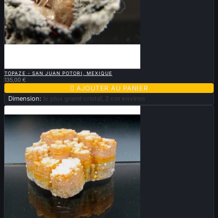

APERÇU RAPIDE
TOPAZE - SAN JUAN POTORI, MEXIQUE
135,00 €

AJOUTER AU PANIER
Dimension:
le plus grand cristal, 2 cm environ