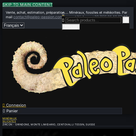
SKIP TO MAIN CONTENT
Vente, achat, estimation, préparation.... Minéraux, fossiles et météorites. Par

contact@paleo-passion.com
+33 (0)6 01 42 67 49
mail
ou par téléphone


Annuler

Connexion

Panier
0
MINÉRAUX
SILICATES
ZIRCON - GRINDONE, MONTE LIMIDARIO, CENTOVALLI TESSIN, SUISSE