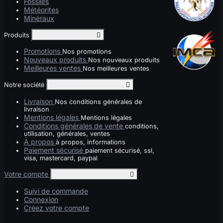
Fossiles
Météorites
Minéraux
Produits
Toggle produits links

Promotions
Nos promotions
Nouveaux produits
Nos nouveaux produits
Meilleures ventes
Nos meilleures ventes
Notre société
Toggle notre société links

Livraison
Nos conditions générales de
livraison
Mentions légales
Mentions légales
Conditions générales de vente
conditions,
utilisation, générales, ventes
À propos
à propos, informations
Paiement sécurisé
paiement sécurisé, ssl,
visa, mastercard, paypal
Votre compte
Toggle your account links

Suivi de commande
Connexion
Créez votre compte