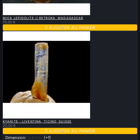

APERÇU RAPIDE
MICA LEPIDOLITE // BETROKA, MADAGASCAR
70,00 €

AJOUTER AU PANIER

APERÇU RAPIDE
KYANITE - LIVENTINA, TICINO, SUISSE
20,00 €

AJOUTER AU PANIER
Dimension:
3.2 cm
(+1)