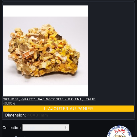
Nouveau

APERÇU RAPIDE
ORTHOSE, QUARTZ, BABINGTONITE – BAVENA, ITALIE
40,00 €

AJOUTER AU PANIER
Dimension:
40x31 mm
Collection
Toggle collection links
