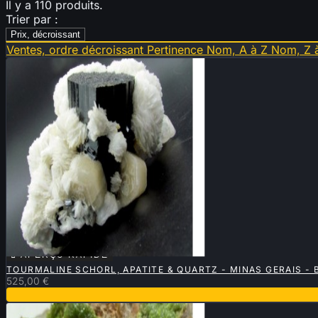
Il y a 110 produits.
Trier par :
Prix, décroissant
Ventes, ordre décroissant
Pertinence
Nom, A à Z
Nom, Z 

APERÇU RAPIDE
TOURMALINE SCHORL, APATITE & QUARTZ - MINAS GERAIS - 
525,00 €