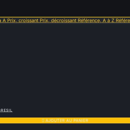
à A
Prix, croissant
Prix, décroissant
Référence, A à Z
Référe
BRESIL

AJOUTER AU PANIER