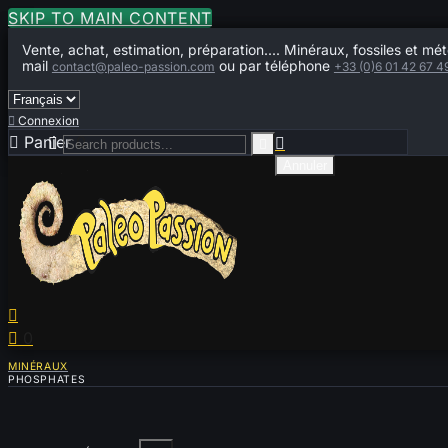
SKIP TO MAIN CONTENT
Vente, achat, estimation, préparation.... Minéraux, fossiles et mét
mail
ou par téléphone
contact@paleo-passion.com
+33 (0)6 01 42 67 4

Connexion

Panier
0



Annuler


0
MINÉRAUX
PHOSPHATES