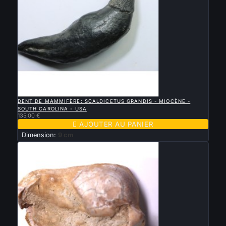

APERÇU RAPIDE
DENT DE MAMMIFÈRE: SCALDICETUS GRANDIS - MIOCÈNE -
SOUTH CAROLINA - USA
135,00 €

AJOUTER AU PANIER
Dimension:
9 cm