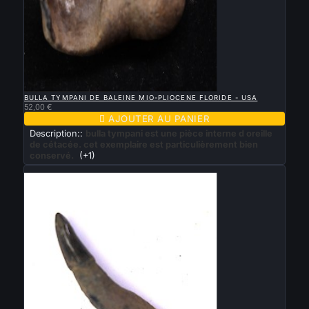

APERÇU RAPIDE
BULLA TYMPANI DE BALEINE MIO-PLIOCENE FLORIDE - USA
52,00 €

AJOUTER AU PANIER
Description::
bulla tympani est une pièce interne d oreille
de cétacée. cet exemplaire est particulièrement bien
conservé.
(+1)
Nouveau