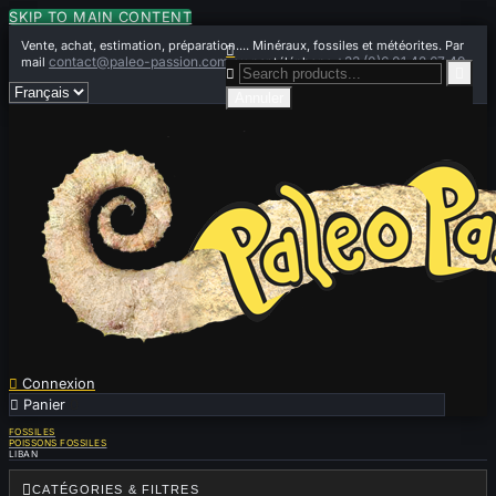
SKIP TO MAIN CONTENT
Vente, achat, estimation, préparation.... Minéraux, fossiles et météorites. Par

contact@paleo-passion.com
+33 (0)6 01 42 67 49
mail
ou par téléphone


Annuler

Connexion

Panier
0
FOSSILES
POISSONS FOSSILES
LIBAN

CATÉGORIES & FILTRES