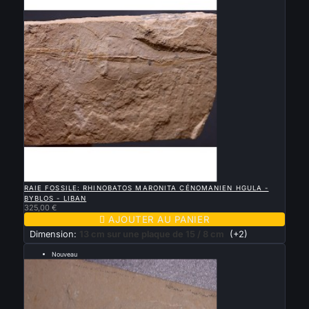

APERÇU RAPIDE
RAIE FOSSILE: RHINOBATOS MARONITA CÉNOMANIEN HGULA -
BYBLOS - LIBAN
325,00 €

AJOUTER AU PANIER
Dimension:
13 cm sur une plaque de 15 / 8 cm
(+2)
Nouveau
REQUIN FOSSILE