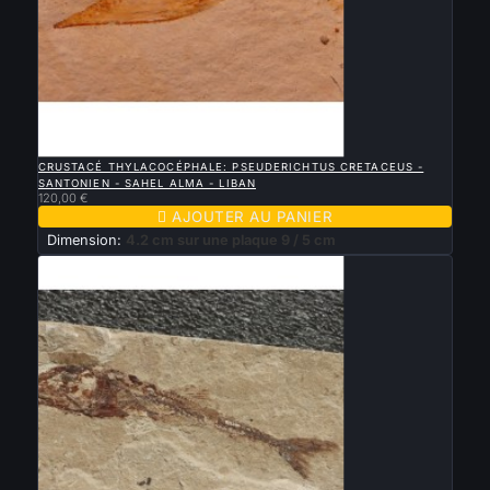

APERÇU RAPIDE
CRUSTACÉ THYLACOCÉPHALE: PSEUDERICHTUS CRETACEUS -
SANTONIEN - SAHEL ALMA - LIBAN
120,00 €

AJOUTER AU PANIER
Dimension:
4.2 cm sur une plaque 9 / 5 cm