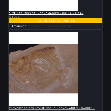

APERÇU RAPIDE
GLYPHITEUTHIS SP. - CÉNOMANIEN - HGULA - LIBAN
195,00 €

AJOUTER AU PANIER
Dimension:
11 cm sur une plaque 14 / 8 cm
Nouveau

APERÇU RAPIDE
PYCNOSTEROIDES LEVISPINOSUS - CÉNOMANIEN - HAQUEL -