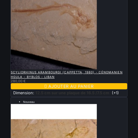

APERÇU RAPIDE
SCYLIORHINUS ARAMBOURGI (CAPPETTA, 1980) - CÉNOMANIEN
HGULA - BYBLOS - LIBAN
280,00 €

AJOUTER AU PANIER
Dimension:
12.5 cm sur une plaque de 16.5 /7.5 cm
(+1)
Nouveau
REQUIN FOSSILE