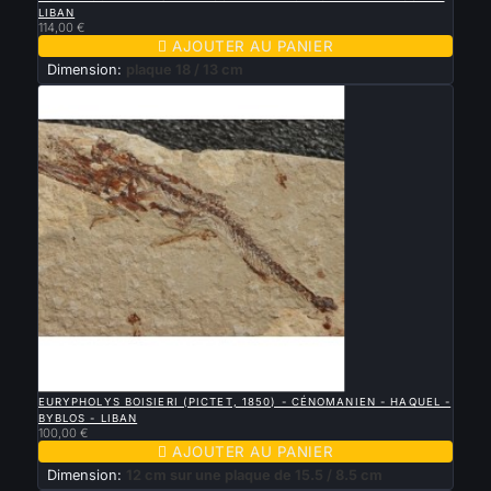
LIBAN
114,00 €

AJOUTER AU PANIER
Dimension:
plaque 18 / 13 cm

APERÇU RAPIDE
EURYPHOLYS BOISIERI (PICTET, 1850) - CÉNOMANIEN - HAQUEL -
BYBLOS - LIBAN
100,00 €

AJOUTER AU PANIER
Dimension:
12 cm sur une plaque de 15.5 / 8.5 cm