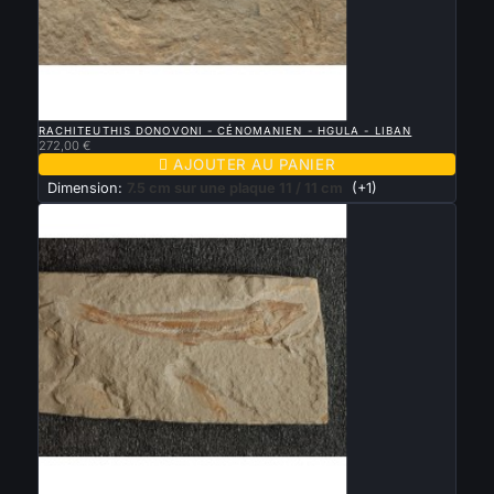

APERÇU RAPIDE
RACHITEUTHIS DONOVONI - CÉNOMANIEN - HGULA - LIBAN
272,00 €

AJOUTER AU PANIER
Dimension:
7.5 cm sur une plaque 11 / 11 cm
(+1)