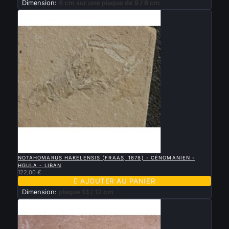
Dimension:
6 cm sur une plaque de 9 / 6 cm

APERÇU RAPIDE
NOTAHOMARUS HAKELENSIS (FRAAS, 1878) - CÉNOMANIEN -
HGULA - LIBAN
122,00 €

AJOUTER AU PANIER
Dimension:
plaque 13 / 12 cm