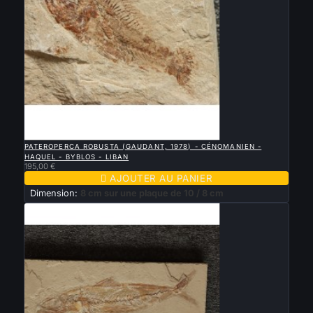

APERÇU RAPIDE
PATEROPERCA ROBUSTA (GAUDANT, 1978) - CÉNOMANIEN -
HAQUEL - BYBLOS - LIBAN
195,00 €

AJOUTER AU PANIER
Dimension:
8 cm sur une plaque de 10 / 8 cm