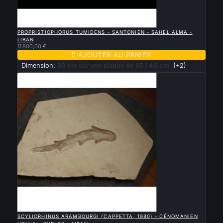

APERÇU RAPIDE
PROPRISTIOPHORUS TUMIDENS - SANTONIEN - SAHEL ALMA -
LIBAN
11 800,00 €

AJOUTER AU PANIER
Dimension:
80 cm sur une plaque de 95 / 40 cm
(+2)

APERÇU RAPIDE
SCYLIORHINUS ARAMBOURGI (CAPPETTA, 1980) - CÉNOMANIEN