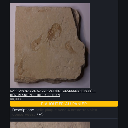
Nouveau

APERÇU RAPIDE
CARPOPENAEUS CALLIROSTRIS (GLAESSNER, 1945) -
CÉNOMANIEN - HGULA - LIBAN
88,00 €

AJOUTER AU PANIER
Description::
belle plaque avec 4 crevettes bien
conservées.
(+1)
Nouveau