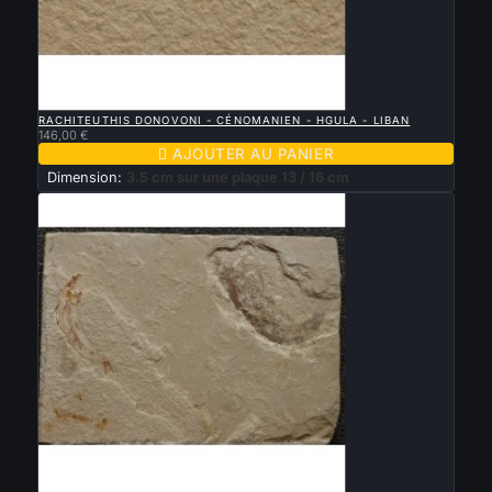

APERÇU RAPIDE
RACHITEUTHIS DONOVONI - CÉNOMANIEN - HGULA - LIBAN
146,00 €

AJOUTER AU PANIER
Dimension:
3.5 cm sur une plaque 13 / 16 cm