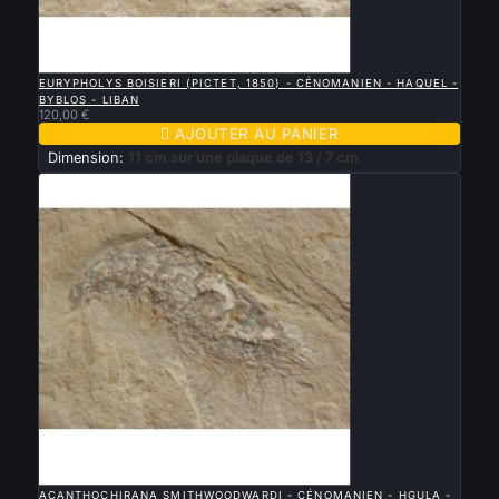

APERÇU RAPIDE
EURYPHOLYS BOISIERI (PICTET, 1850) - CÉNOMANIEN - HAQUEL -
BYBLOS - LIBAN
120,00 €

AJOUTER AU PANIER
Dimension:
11 cm sur une plaque de 13 / 7 cm

APERÇU RAPIDE
ACANTHOCHIRANA SMITHWOODWARDI - CÉNOMANIEN - HGULA -