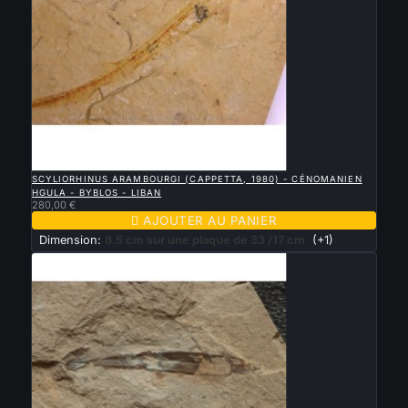

APERÇU RAPIDE
SCYLIORHINUS ARAMBOURGI (CAPPETTA, 1980) - CÉNOMANIEN
HGULA - BYBLOS - LIBAN
280,00 €

AJOUTER AU PANIER
Dimension:
8.5 cm sur une plaque de 33 /17 cm
(+1)