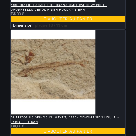

APERÇU RAPIDE
ASSOCIATION ACANTHOCHIRANA SMITHWOODWARDI ET
GAUDRYELLA CÉNOMANIEN HGULA - LIBAN
135,00 €

AJOUTER AU PANIER
Dimension:
plaque 18 / 13 cm

APERÇU RAPIDE
CHARITOPSIS SPINOSUS (GAYET, 1993) CÉNOMANIEN HGULA -
BYBLOS - LIBAN
130,00 €

AJOUTER AU PANIER