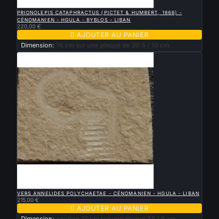

APERÇU RAPIDE
PRIONOLEPIS CATAPHRACTUS (PICTET & HUMBERT, 1866) -
CÉNOMANIEN - HGULA - BYBLOS - LIBAN
220,00 €

AJOUTER AU PANIER
Dimension:
16 cm sur une plaque de 20.5 / 10 cm

APERÇU RAPIDE
VERS ANNELIDES POLYCHAETAE - CÉNOMANIEN - HGULA - LIBAN
215,00 €

AJOUTER AU PANIER
Dimension:
environ 12 cm sur une plaque 7.5 / 6 cm