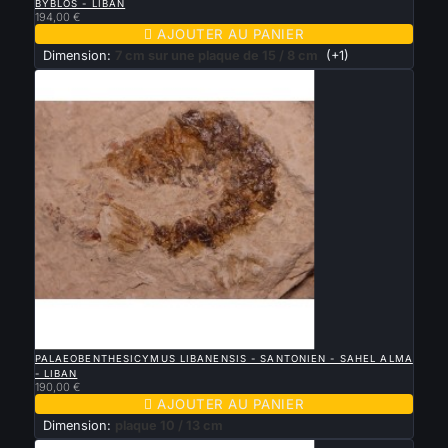
BYBLOS - LIBAN
194,00 €

AJOUTER AU PANIER
Dimension:
7 cm sur une plaque de 15 / 8 cm
(+1)

APERÇU RAPIDE
PALAEOBENTHESICYMUS LIBANENSIS - SANTONIEN - SAHEL ALMA
- LIBAN
190,00 €

AJOUTER AU PANIER
Dimension:
plaque 10 / 13 cm