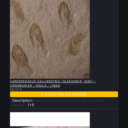

APERÇU RAPIDE
CARPOPENAEUS CALLIROSTRIS (GLAESSNER, 1945) -
CÉNOMANIEN - HGULA - LIBAN
88,00 €

AJOUTER AU PANIER
Description::
ensemble de 5 crevettes sur une belle
plaque.
(+1)
Nouveau