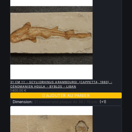

APERÇU RAPIDE
31 CM !!! - SCYLIORHINUS ARAMBOURGI (CAPPETTA, 1980) -
CÉNOMANIEN HGULA - BYBLOS - LIBAN
1 400,00 €

AJOUTER AU PANIER
Dimension:
31 cmsur une plaque de 38 / 15 cm
(+1)