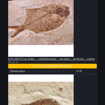

APERÇU RAPIDE
DIPLOMYSTUS BIRDI - CÉNOMANIEN - HAQUEL - BYBLOS - LIBAN
88,00 €

AJOUTER AU PANIER
Dimension:
8 cm sur une plaque de 12 / 7 cm
(+1)