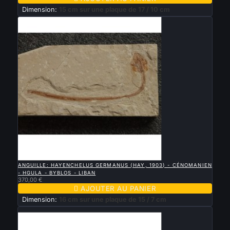
Dimension:
15 cm sur une plaque de 17 / 10 cm

APERÇU RAPIDE
ANGUILLE: HAYENCHELUS GERMANUS (HAY, 1903) - CÉNOMANIEN
- HGULA - BYBLOS - LIBAN
370,00 €

AJOUTER AU PANIER
Dimension:
16 cm sur une plaque de 15 / 7 cm
Nouveau