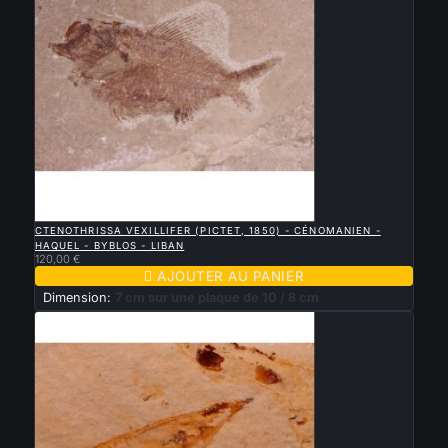

APERÇU RAPIDE
CTENOTHRISSA VEXILLIFER (PICTET, 1850) - CÉNOMANIEN -
HAQUEL - BYBLOS - LIBAN
120,00 €

AJOUTER AU PANIER
Dimension:
7 cm sur une plaque de 10 / 8 cm