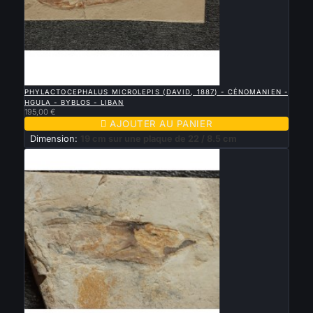

APERÇU RAPIDE
PHYLACTOCEPHALUS MICROLEPIS (DAVID, 1887) - CÉNOMANIEN -
HGULA - BYBLOS - LIBAN
195,00 €

AJOUTER AU PANIER
Dimension:
19 cm sur une plaque de 22 / 8.5 cm