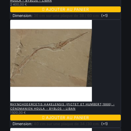
HGULA - BYBLOS - LIBAN
2 400,00 €

AJOUTER AU PANIER
Dimension:
36 cm sur une plaque de 38 / 60 cm
(+1)

APERÇU RAPIDE
RHYNCHODERCETIS HAKELENSIS (PICTET ET HUMBERT,1866) -
CÉNOMANIEN HGULA - BYBLOS - LIBAN
1 500,00 €

AJOUTER AU PANIER
Dimension:
40 cm sur une plaque de 34 /30 cm
(+1)