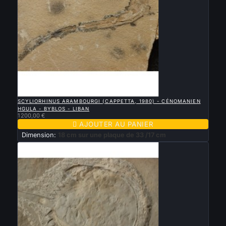

APERÇU RAPIDE
SCYLIORHINUS ARAMBOURGI (CAPPETTA, 1980) - CÉNOMANIEN
HGULA - BYBLOS - LIBAN
1 200,00 €

AJOUTER AU PANIER
Dimension:
18 cm sur une plaque de 33 /17 cm