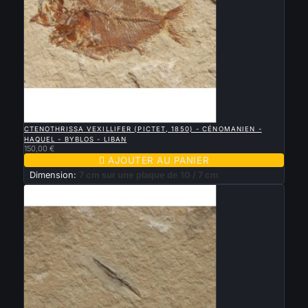

APERÇU RAPIDE
CTENOTHRISSA VEXILLIFER (PICTET, 1850) - CÉNOMANIEN -
HAQUEL - BYBLOS - LIBAN
150,00 €

AJOUTER AU PANIER
Dimension:
7 cm sur une plaque de 10 / 7 cm