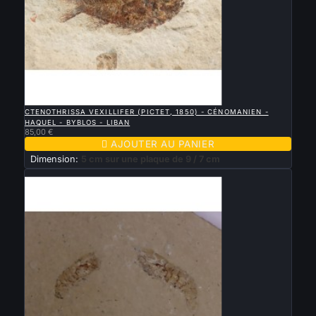

APERÇU RAPIDE
CTENOTHRISSA VEXILLIFER (PICTET, 1850) - CÉNOMANIEN -
HAQUEL - BYBLOS - LIBAN
85,00 €

AJOUTER AU PANIER
Dimension:
5 cm sur une plaque de 9 / 7 cm
Nouveau