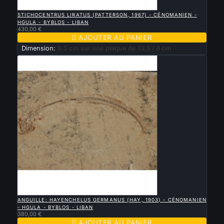

APERÇU RAPIDE
STICHOCENTRUS LIRATUS (PATTERSON, 1967) - CÉNOMANIEN -
HGULA - BYBLOS - LIBAN
430,00 €

AJOUTER AU PANIER
Dimension:
9.5 cm sur une plaque de 13.5 / 8 cm

APERÇU RAPIDE
ANGUILLE: HAYENCHELUS GERMANUS (HAY, 1903) - CÉNOMANIEN
- HGULA - BYBLOS - LIBAN
380,00 €

AJOUTER AU PANIER