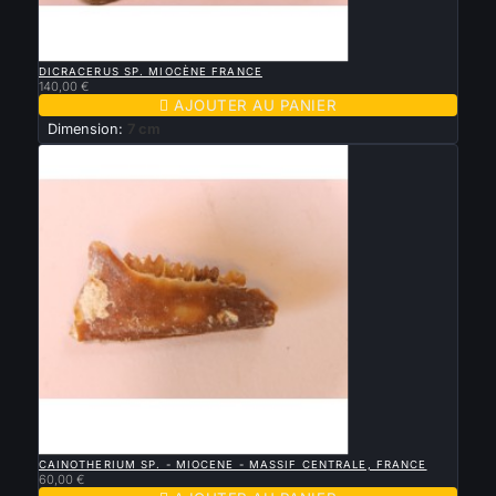

APERÇU RAPIDE
DICRACERUS SP. MIOCÈNE FRANCE
140,00 €

AJOUTER AU PANIER
Dimension:
7 cm

APERÇU RAPIDE
CAINOTHERIUM SP. - MIOCENE - MASSIF CENTRALE, FRANCE
60,00 €