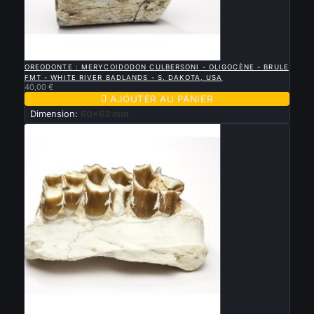

APERÇU RAPIDE
OREODONTE : MERYCOIDODON CULBERSONI - OLIGOCÈNE - BRULE
FMT - WHITE RIVER BADLANDS - S. DAKOTA, USA
40,00 €

AJOUTER AU PANIER
Dimension:
60x63 mm