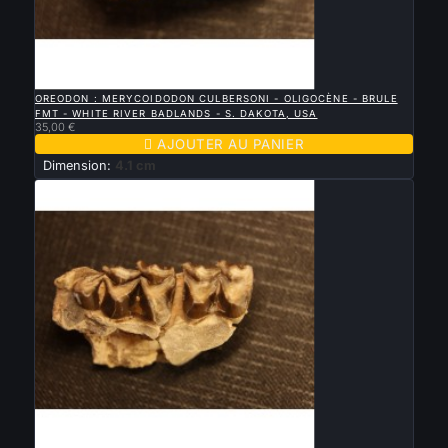

APERÇU RAPIDE
OREODON : MERYCOIDODON CULBERSONI - OLIGOCÈNE - BRULE
FMT - WHITE RIVER BADLANDS - S. DAKOTA, USA
35,00 €

AJOUTER AU PANIER
Dimension:
4.1 cm