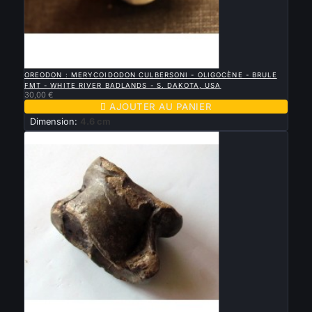

APERÇU RAPIDE
OREODON : MERYCOIDODON CULBERSONI - OLIGOCÈNE - BRULE
FMT - WHITE RIVER BADLANDS - S. DAKOTA, USA
30,00 €

AJOUTER AU PANIER
Dimension:
4.6 cm