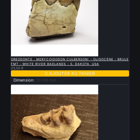

APERÇU RAPIDE
OREODONTE : MERYCOIDODON CULBERSONI - OLIGOCÈNE - BRULE
FMT - WHITE RIVER BADLANDS - S. DAKOTA, USA
25,00 €

AJOUTER AU PANIER
Dimension:
31x26 mm