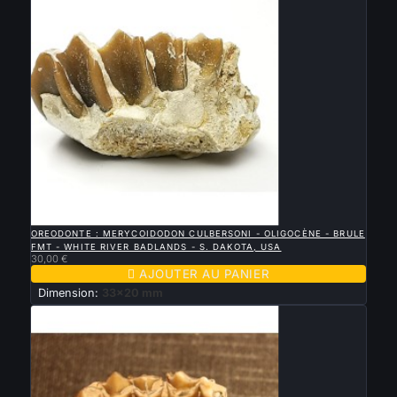

APERÇU RAPIDE
OREODONTE : MERYCOIDODON CULBERSONI - OLIGOCÈNE - BRULE
FMT - WHITE RIVER BADLANDS - S. DAKOTA, USA
30,00 €

AJOUTER AU PANIER
Dimension:
33x20 mm