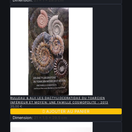
Dimension:
21 x 1 x 29.5 cm
Nouveau

APERÇU RAPIDE
RULLEAU & ALII LES DACTYLIOCERATIDAE DU TOARCIEN
INFÉRIEUR ET MOYEN: UNE FAMILLE COSMOPOLITE - 2013
35,00 €

AJOUTER AU PANIER
Dimension:
21 x 1.5 x 29.5 cm