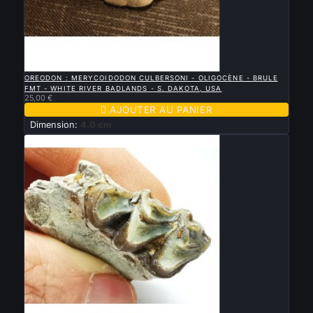

APERÇU RAPIDE
OREODON : MERYCOIDODON CULBERSONI - OLIGOCÈNE - BRULE
FMT - WHITE RIVER BADLANDS - S. DAKOTA, USA
25,00 €

AJOUTER AU PANIER
Dimension:
4.0 cm