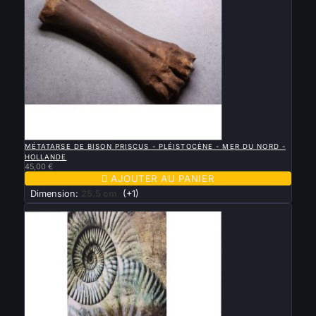

APERÇU RAPIDE
MÉTATARSE DE BISON PRISCUS - PLÉISTOCÈNE - MER DU NORD -
HOLLANDE
45,00 €

AJOUTER AU PANIER
Dimension:
25.5 cm
(+1)
Nouveau