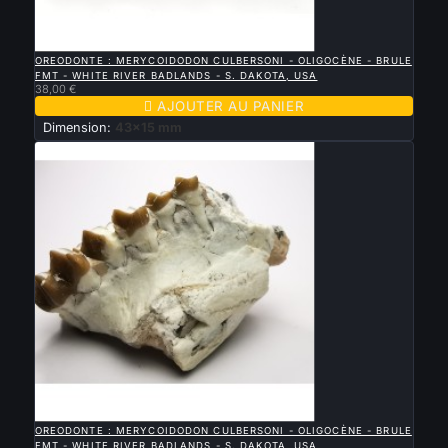

APERÇU RAPIDE
OREODONTE : MERYCOIDODON CULBERSONI - OLIGOCÈNE - BRULE
FMT - WHITE RIVER BADLANDS - S. DAKOTA, USA
38,00 €

AJOUTER AU PANIER
Dimension:
43x15 mm

APERÇU RAPIDE
OREODONTE : MERYCOIDODON CULBERSONI - OLIGOCÈNE - BRULE
FMT - WHITE RIVER BADLANDS - S. DAKOTA, USA