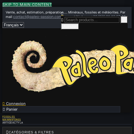
SKIP TO MAIN CONTENT
Vente, achat, estimation, préparation.... Minéraux, fossiles et météorites. Par

contact@paleo-passion.com
+33 (0)6 01 42 67 49
mail
ou par téléphone


Annuler

Connexion

Panier
0
FOSSILES
MAMMIFÈRES
ARTIODACTYLA

CATÉGORIES & FILTRES