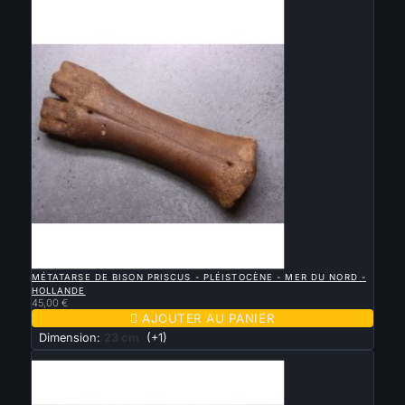
Nouveau

APERÇU RAPIDE
MÉTATARSE DE BISON PRISCUS - PLÉISTOCÈNE - MER DU NORD -
HOLLANDE
45,00 €

AJOUTER AU PANIER
Dimension:
23 cm
(+1)
Nouveau