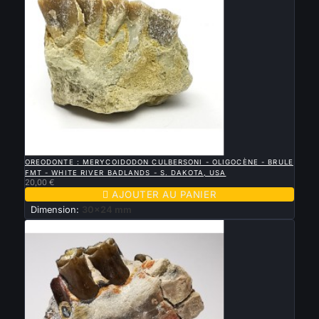

APERÇU RAPIDE
OREODONTE : MERYCOIDODON CULBERSONI - OLIGOCÈNE - BRULE
FMT - WHITE RIVER BADLANDS - S. DAKOTA, USA
20,00 €

AJOUTER AU PANIER
Dimension:
30x24 mm