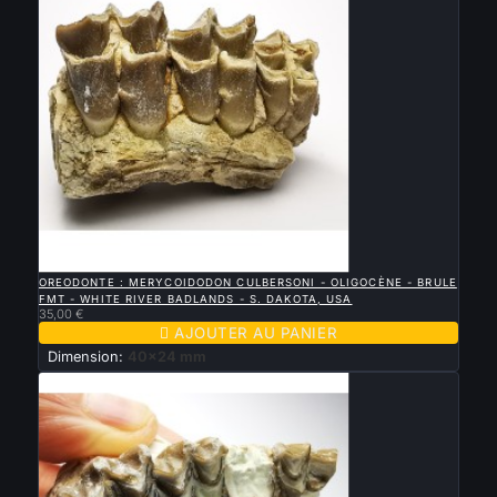

APERÇU RAPIDE
OREODONTE : MERYCOIDODON CULBERSONI - OLIGOCÈNE - BRULE
FMT - WHITE RIVER BADLANDS - S. DAKOTA, USA
35,00 €

AJOUTER AU PANIER
Dimension:
40x24 mm