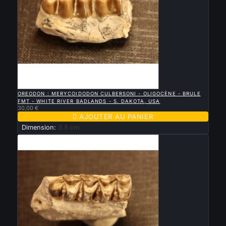

APERÇU RAPIDE
OREODON : MERYCOIDODON CULBERSONI - OLIGOCÈNE - BRULE
FMT - WHITE RIVER BADLANDS - S. DAKOTA, USA
30,00 €

AJOUTER AU PANIER
Dimension:
3.8 cm