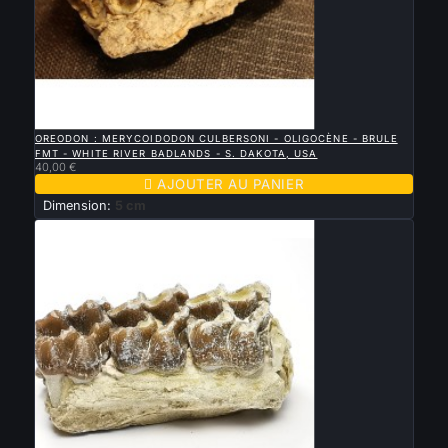

APERÇU RAPIDE
OREODON : MERYCOIDODON CULBERSONI - OLIGOCÈNE - BRULE
FMT - WHITE RIVER BADLANDS - S. DAKOTA, USA
40,00 €

AJOUTER AU PANIER
Dimension:
5 cm