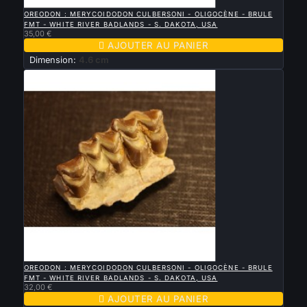

APERÇU RAPIDE
OREODON : MERYCOIDODON CULBERSONI - OLIGOCÈNE - BRULE
FMT - WHITE RIVER BADLANDS - S. DAKOTA, USA
35,00 €

AJOUTER AU PANIER
Dimension:
4.6 cm

APERÇU RAPIDE
OREODON : MERYCOIDODON CULBERSONI - OLIGOCÈNE - BRULE
FMT - WHITE RIVER BADLANDS - S. DAKOTA, USA
32,00 €

AJOUTER AU PANIER