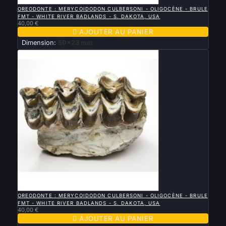

APERÇU RAPIDE
OREODONTE : MERYCOIDODON CULBERSONI - OLIGOCÈNE - BRULE
FMT - WHITE RIVER BADLANDS - S. DAKOTA, USA
40,00 €

AJOUTER AU PANIER
Dimension:
50x23 mm

APERÇU RAPIDE
OREODONTE : MERYCOIDODON CULBERSONI - OLIGOCÈNE - BRULE
FMT - WHITE RIVER BADLANDS - S. DAKOTA, USA
40,00 €

AJOUTER AU PANIER