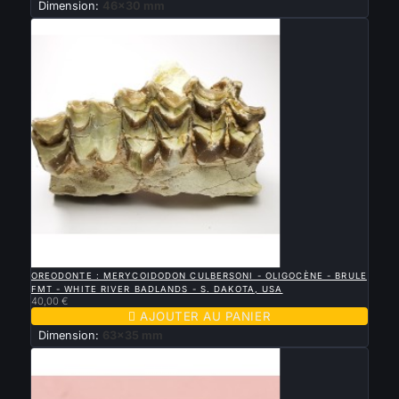
Dimension:
46x30 mm

APERÇU RAPIDE
OREODONTE : MERYCOIDODON CULBERSONI - OLIGOCÈNE - BRULE
FMT - WHITE RIVER BADLANDS - S. DAKOTA, USA
40,00 €

AJOUTER AU PANIER
Dimension:
63x35 mm