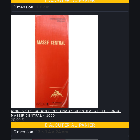

AJOUTER AU PANIER
Dimension:
3.0 cm
Nouveau

APERÇU RAPIDE
GUIDES GÉOLOGIQUES RÉGIONAUX: JEAN MARC PETERLONGO
MASSIF CENTRAL - 2000
20,00 €

AJOUTER AU PANIER
Dimension:
13 x 1.4 x 24 cm