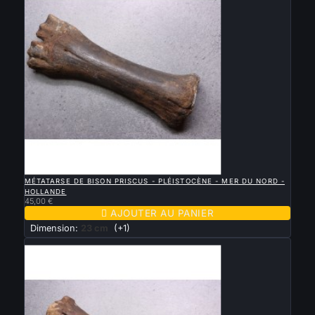

APERÇU RAPIDE
MÉTATARSE DE BISON PRISCUS - PLÉISTOCÈNE - MER DU NORD -
HOLLANDE
45,00 €

AJOUTER AU PANIER
Dimension:
23 cm
(+1)
Nouveau