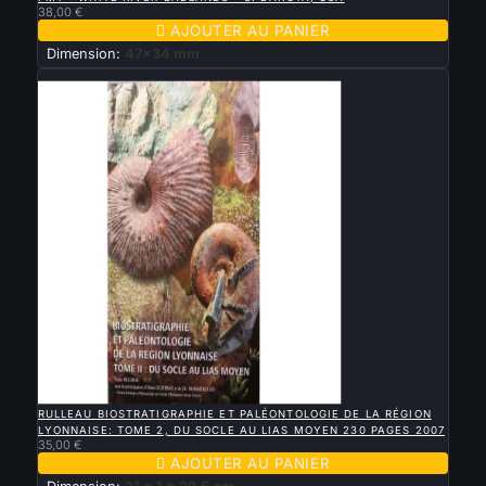
38,00 €

AJOUTER AU PANIER
Dimension:
47x34 mm
Nouveau

APERÇU RAPIDE
RULLEAU BIOSTRATIGRAPHIE ET PALÉONTOLOGIE DE LA RÉGION
LYONNAISE: TOME 2, DU SOCLE AU LIAS MOYEN 230 PAGES 2007
35,00 €

AJOUTER AU PANIER