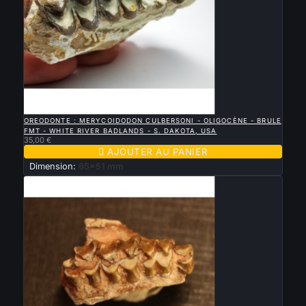

APERÇU RAPIDE
OREODONTE : MERYCOIDODON CULBERSONI - OLIGOCÈNE - BRULE
FMT - WHITE RIVER BADLANDS - S. DAKOTA, USA
35,00 €

AJOUTER AU PANIER
Dimension:
65x51 mm