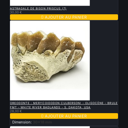

APERÇU RAPIDE
ASTRAGALE DE BISON PRISCUS (7)
30,00 €

AJOUTER AU PANIER

APERÇU RAPIDE
OREODONTE : MERYCOIDODON CULBERSONI - OLIGOCÈNE - BRULE
FMT - WHITE RIVER BADLANDS - S. DAKOTA, USA
28,00 €

AJOUTER AU PANIER
Dimension:
30x18 mm