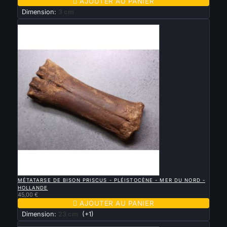

AJOUTER AU PANIER
Dimension:
3 cm
Nouveau

APERÇU RAPIDE
MÉTATARSE DE BISON PRISCUS - PLÉISTOCÈNE - MER DU NORD -
HOLLANDE
45,00 €

AJOUTER AU PANIER
Dimension:
23 cm
(+1)