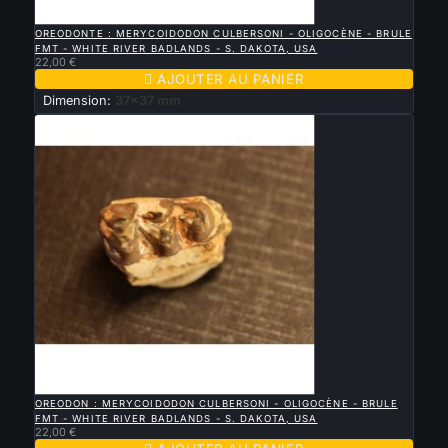

APERÇU RAPIDE
OREODONTE : MERYCOIDODON CULBERSONI - OLIGOCÈNE - BRULE
FMT - WHITE RIVER BADLANDS - S. DAKOTA, USA
22,00 €

AJOUTER AU PANIER
Dimension:
37x37 mm

APERÇU RAPIDE
OREODON : MERYCOIDODON CULBERSONI - OLIGOCÈNE - BRULE
FMT - WHITE RIVER BADLANDS - S. DAKOTA, USA
22,00 €