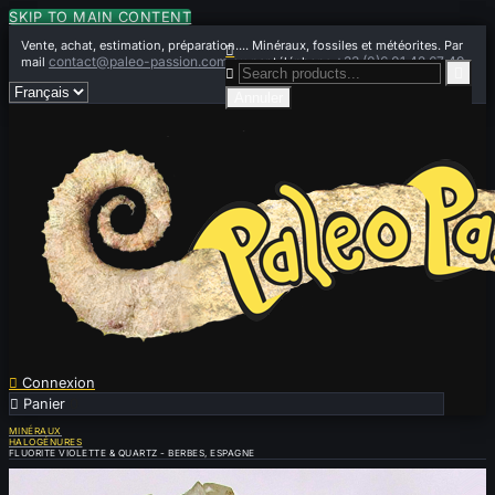
SKIP TO MAIN CONTENT
Vente, achat, estimation, préparation.... Minéraux, fossiles et météorites. Par

contact@paleo-passion.com
+33 (0)6 01 42 67 49
mail
ou par téléphone


Annuler

Connexion

Panier
0
MINÉRAUX
HALOGÉNURES
FLUORITE VIOLETTE & QUARTZ - BERBES, ESPAGNE