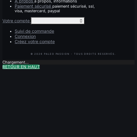
À propos
à propos, informations
Paiement sécurisé
paiement sécurisé, ssl,
visa, mastercard, paypal
Votre compte
Toggle your account links

Suivi de commande
Connexion
Créez votre compte
Chargement...
RETOUR EN HAUT