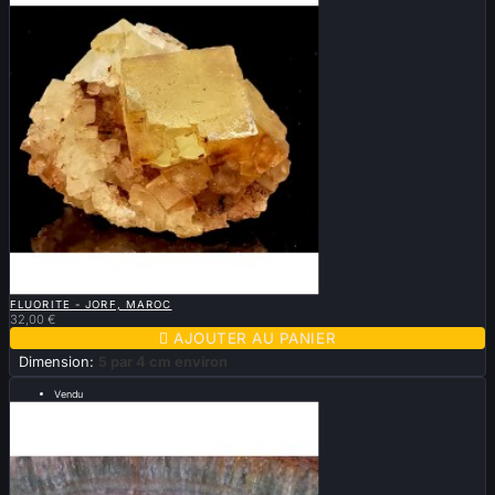

APERÇU RAPIDE
FLUORITE - JORF, MAROC
32,00 €

AJOUTER AU PANIER
Dimension:
5 par 4 cm environ
Vendu
Moitié quartz /Moitié fluorite