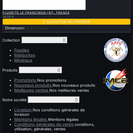

APERÇU RAPIDE
FLUORITE LE FRANCIMAN (81), FRANCE
14,00 €

AJOUTER AU PANIER
Dimension:
4,5x2,2 cm
Collection
Toggle collection links

Fossiles
Météorites
Minéraux
Produits
Toggle produits links

Promotions
Nos promotions
Nouveaux produits
Nos nouveaux produits
Meilleures ventes
Nos meilleures ventes
Notre société
Toggle notre société links

Livraison
Nos conditions générales de
livraison
Mentions légales
Mentions légales
Conditions générales de vente
conditions,
utilisation, générales, ventes