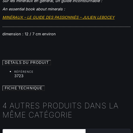
Sur les minéraux en général, un guide incontournable :
An essential book about minerals :
MINÉRAUX – LE GUIDE DES PASSIONNÉS – JULIEN LEBOCEY
............................................................................................................
dimension : 12 / 7 cm environ
DÉTAILS DU PRODUIT
RÉFÉRENCE
3723
FICHE TECHNIQUE
4 AUTRES PRODUITS DANS LA
MÊME CATÉGORIE