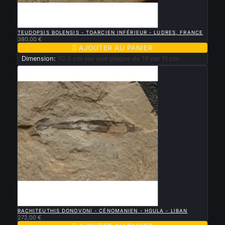

APERÇU RAPIDE
TEUDOPSIS BOLENSIS - TOARCIEN INFÉRIEUR - LUDRES, FRANCE
380,00 €

AJOUTER AU PANIER
Dimension:
10.5 cm sur une plaque de 19 par 11 cm

APERÇU RAPIDE
RACHITEUTHIS DONOVONI - CÉNOMANIEN - HGULA - LIBAN
272,00 €