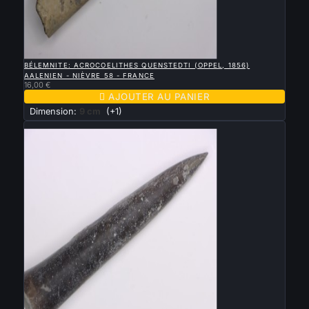

APERÇU RAPIDE
BÉLEMNITE: ACROCOELITHES QUENSTEDTI (OPPEL, 1856)
AALENIEN - NIÈVRE 58 - FRANCE
16,00 €

AJOUTER AU PANIER
Dimension:
9 cm
(+1)
Nouveau