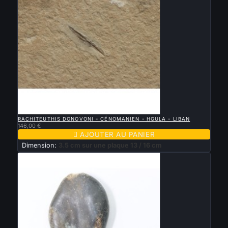

APERÇU RAPIDE
RACHITEUTHIS DONOVONI - CÉNOMANIEN - HGULA - LIBAN
146,00 €

AJOUTER AU PANIER
Dimension:
3.5 cm sur une plaque 13 / 16 cm