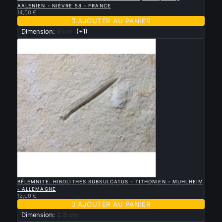
AALENIEN - NIÈVRE 58 - FRANCE
14,00 €

AJOUTER AU PANIER
Dimension:
9 cm
(+1)

APERÇU RAPIDE
BÉLEMNITE: HIBOLITHES SUBSULCATUS - TITHONIEN - MUHLHEIM
- ALLEMAGNE
12,00 €

AJOUTER AU PANIER
Dimension:
2.8 cm