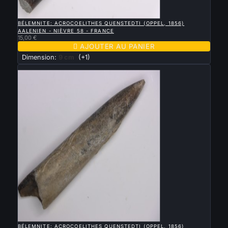

APERÇU RAPIDE
BÉLEMNITE: ACROCOELITHES QUENSTEDTI (OPPEL, 1856)
AALENIEN - NIÈVRE 58 - FRANCE
15,00 €

AJOUTER AU PANIER
Dimension:
9 cm
(+1)
Nouveau

APERÇU RAPIDE
BÉLEMNITE: ACROCOELITHES QUENSTEDTI (OPPEL, 1856)