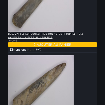

APERÇU RAPIDE
BÉLEMNITE: ACROCOELITHES QUENSTEDTI (OPPEL, 1856)
AALENIEN - NIÈVRE 58 - FRANCE
16,00 €

AJOUTER AU PANIER
Dimension:
9 cm
(+1)
Nouveau