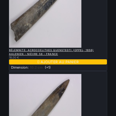

APERÇU RAPIDE
BÉLEMNITE: ACROCOELITHES QUENSTEDTI (OPPEL, 1856)
AALENIEN - NIÈVRE 58 - FRANCE
18,00 €

AJOUTER AU PANIER
Dimension:
10.2 cm
(+1)
Nouveau