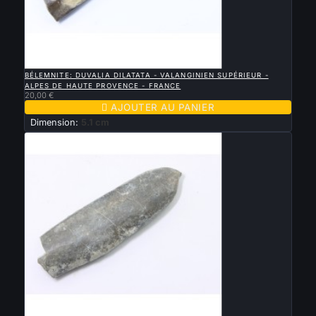

APERÇU RAPIDE
BÉLEMNITE: DUVALIA DILATATA - VALANGINIEN SUPÉRIEUR -
ALPES DE HAUTE PROVENCE - FRANCE
20,00 €

AJOUTER AU PANIER
Dimension:
5.1 cm