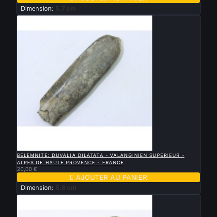
Dimension:
5.7 cm

APERÇU RAPIDE
BÉLEMNITE: DUVALIA DILATATA - VALANGINIEN SUPÉRIEUR -
ALPES DE HAUTE PROVENCE - FRANCE
20,00 €

AJOUTER AU PANIER
Dimension:
5.8 cm