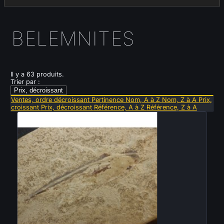
BELEMNITES
Il y a 63 produits.
Trier par :
Prix, décroissant
Ventes, ordre décroissant
Pertinence
Nom, A à Z
Nom, Z à A
Prix,
croissant
Prix, décroissant
Référence, A à Z
Référence, Z à A