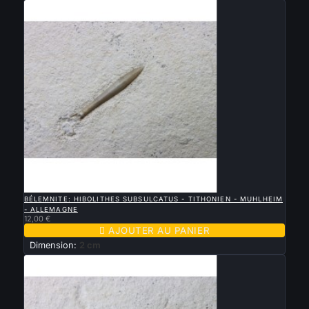

APERÇU RAPIDE
BÉLEMNITE: HIBOLITHES SUBSULCATUS - TITHONIEN - MUHLHEIM
- ALLEMAGNE
12,00 €

AJOUTER AU PANIER
Dimension:
2 cm