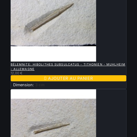

APERÇU RAPIDE
BÉLEMNITE: HIBOLITHES SUBSULCATUS - TITHONIEN - MUHLHEIM
- ALLEMAGNE
12,00 €

AJOUTER AU PANIER
Dimension:
3 cm