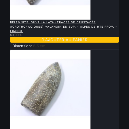

APERÇU RAPIDE
BÉLEMNITE: DUVALIA LATA (TRACES DE CRUSTACÉS
ACROTHORACIQUES) VALANGINIEN SUP. - ALPES DE HTE PROV. -
FRANCE
50,00 €

AJOUTER AU PANIER
Dimension:
6.5 cm

APERÇU RAPIDE