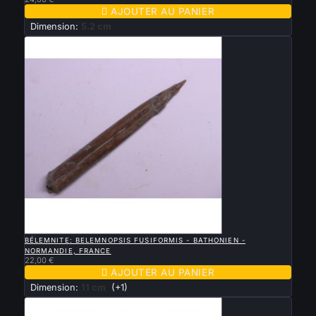

AJOUTER AU PANIER
Dimension:
5.2 cm

APERÇU RAPIDE
BÉLEMNITE: BELEMNOPSIS FUSIFORMIS - BATHONIEN -
NORMANDIE, FRANCE
22,00 €

AJOUTER AU PANIER
Dimension:
11 cm
(+1)