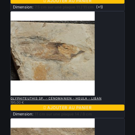

AJOUTER AU PANIER
Dimension:
7.5 cm sur une plaque 11 / 11 cm
(+1)

APERÇU RAPIDE
GLYPHITEUTHIS SP. - CÉNOMANIEN - HGULA - LIBAN
195,00 €

AJOUTER AU PANIER
Dimension:
11 cm sur une plaque 14 / 8 cm