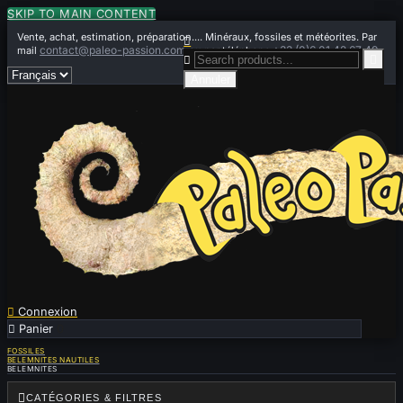
SKIP TO MAIN CONTENT
Vente, achat, estimation, préparation.... Minéraux, fossiles et météorites. Par

contact@paleo-passion.com
+33 (0)6 01 42 67 49
mail
ou par téléphone


Annuler

Connexion

Panier
0
FOSSILES
BELEMNITES NAUTILES
BELEMNITES

CATÉGORIES & FILTRES