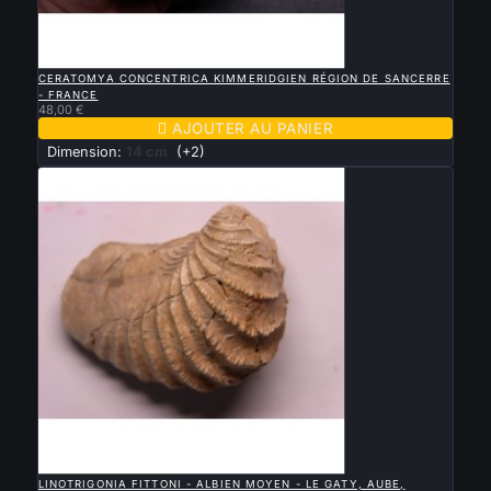

APERÇU RAPIDE
CERATOMYA CONCENTRICA KIMMERIDGIEN RÉGION DE SANCERRE
- FRANCE
48,00 €

AJOUTER AU PANIER
Dimension:
14 cm
(+2)

APERÇU RAPIDE
LINOTRIGONIA FITTONI - ALBIEN MOYEN - LE GATY, AUBE,