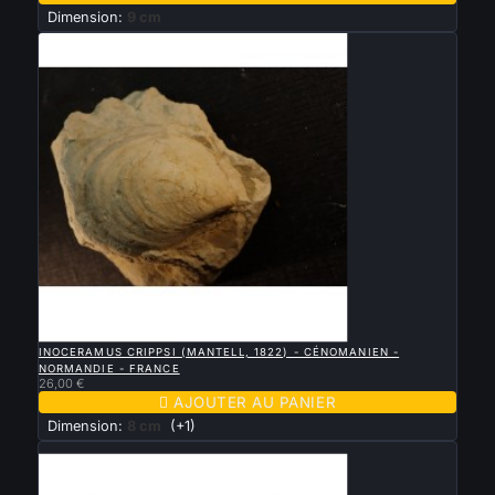
Dimension:
9 cm

APERÇU RAPIDE
INOCERAMUS CRIPPSI (MANTELL, 1822) - CÉNOMANIEN -
NORMANDIE - FRANCE
26,00 €

AJOUTER AU PANIER
Dimension:
8 cm
(+1)
Nouveau