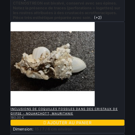
CTENOSTREON est bivalvé, conservé avec ses épines.
Notez la présence de traces (perforations = logettes) sur
les rostres attribuées à des crustacés acrothoraciques.
Pièce très esthétique préparée avec soin.
(+2)

APERÇU RAPIDE
INCLUSIONS DE COQUILLES FOSSILES DANS DES CRISTAUX DE
GYPSE - NOUAKCHOTT, MAURITANIE
180,00 €

AJOUTER AU PANIER
Dimension:
15 / 7 / 6 cm environ