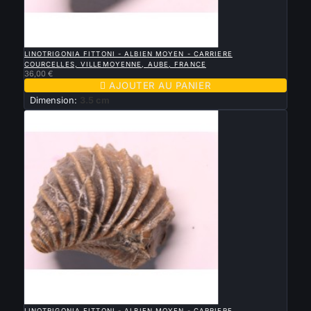

APERÇU RAPIDE
LINOTRIGONIA FITTONI - ALBIEN MOYEN - CARRIERE
COURCELLES, VILLEMOYENNE, AUBE, FRANCE
36,00 €

AJOUTER AU PANIER
Dimension:
3.5 cm

APERÇU RAPIDE
LINOTRIGONIA FITTONI - ALBIEN MOYEN - CARRIERE