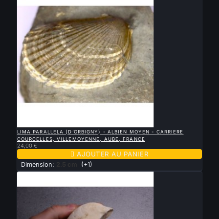

APERÇU RAPIDE
LIMA PARALLELA (D’ORBIGNY) - ALBIEN MOYEN - CARRIERE
COURCELLES, VILLEMOYENNE, AUBE, FRANCE
24,00 €

AJOUTER AU PANIER
Dimension:
2.5 cm
(+1)