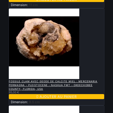
Dimension:
11 cm

APERÇU RAPIDE
FOSSILE CLAM AVEC GEODE DE CALCITE MIEL : MERCENARIA
PERMAGNA - PLEISTOCENE - NASHUA FMT - OKEECHOBEE
COUNTY, FLORIDA, USA
95,00 €

AJOUTER AU PANIER
Dimension:
8.5 cm