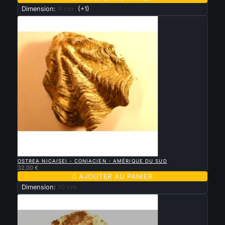
Dimension:
4 cm
(+1)

APERÇU RAPIDE
OSTREA NICAISEI - CONIACIEN - AMÉRIQUE DU SUD
32,00 €

AJOUTER AU PANIER
Dimension:
10 cm