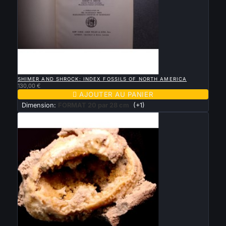

APERÇU RAPIDE
SHIMER AND SHROCK: INDEX FOSSILS OF NORTH AMERICA
130,00 €

AJOUTER AU PANIER
Dimension:
FORMAT 20 par 28 cm
(+1)