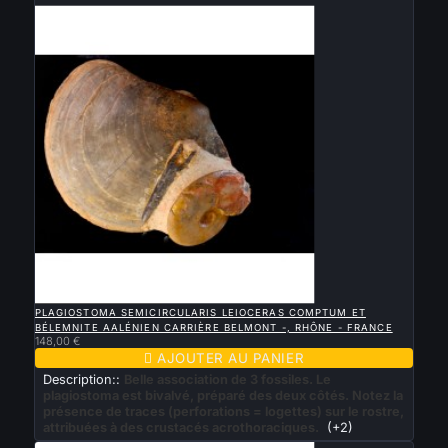
Nouveau

APERÇU RAPIDE
PLAGIOSTOMA SEMICIRCULARIS LEIOCERAS COMPTUM ET
BÉLEMNITE AALÉNIEN CARRIÈRE BELMONT -, RHÔNE - FRANCE
148,00 €

AJOUTER AU PANIER
Description::
Belle association de 3 fossiles. Le
plagiostoma est bivalvé, préparé des deux côtés. Notez la
présence de traces (perforations = logettes) sur le rostre,
attribuées à des crustacés acrothoraciques.
(+2)