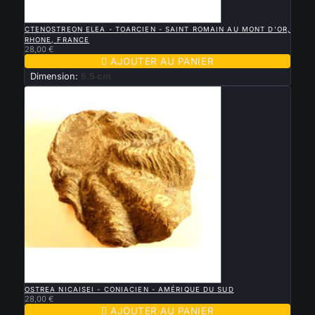

APERÇU RAPIDE
CTENOSTREON ELEA - TOARCIEN - SAINT ROMAIN AU MONT D'OR,
RHONE, FRANCE
28,00 €

AJOUTER AU PANIER
Dimension:
5.5 cm

APERÇU RAPIDE
OSTREA NICAISEI - CONIACIEN - AMÉRIQUE DU SUD
28,00 €

AJOUTER AU PANIER