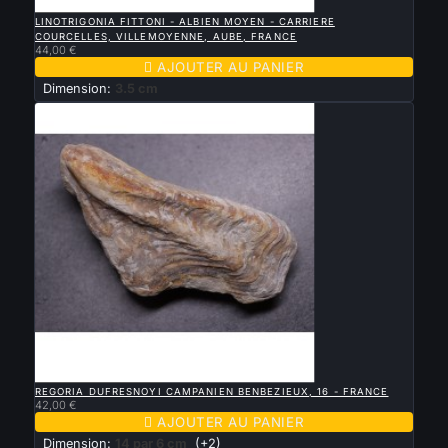

APERÇU RAPIDE
LINOTRIGONIA FITTONI - ALBIEN MOYEN - CARRIERE
COURCELLES, VILLEMOYENNE, AUBE, FRANCE
44,00 €

AJOUTER AU PANIER
Dimension:
3.5 cm

APERÇU RAPIDE
REGORIA DUFRESNOYI CAMPANIEN BENBEZIEUX, 16 - FRANCE
42,00 €

AJOUTER AU PANIER
Dimension:
14 par 6 cm
(+2)