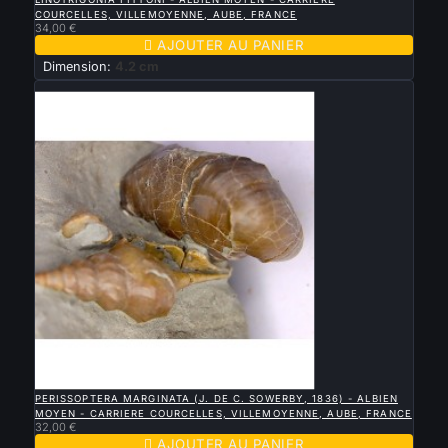
COURCELLES, VILLEMOYENNE, AUBE, FRANCE
34,00 €

AJOUTER AU PANIER
Dimension:
4.2 cm
Nouveau

APERÇU RAPIDE
PERISSOPTERA MARGINATA (J. DE C. SOWERBY, 1836) - ALBIEN
MOYEN - CARRIERE COURCELLES, VILLEMOYENNE, AUBE, FRANCE
32,00 €

AJOUTER AU PANIER