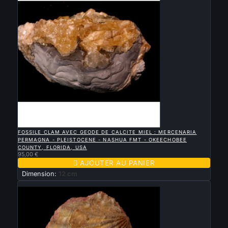

APERÇU RAPIDE
FOSSILE CLAM AVEC GEODE DE CALCITE MIEL : MERCENARIA
PERMAGNA - PLEISTOCENE - NASHUA FMT - OKEECHOBEE
COUNTY, FLORIDA, USA
95,00 €

AJOUTER AU PANIER
Dimension:
12 cm
Nouveau