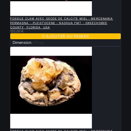

APERÇU RAPIDE
FOSSILE CLAM AVEC GEODE DE CALCITE MIEL : MERCENARIA
PERMAGNA - PLEISTOCENE - NASHUA FMT - OKEECHOBEE
COUNTY, FLORIDA, USA
120,00 €

AJOUTER AU PANIER
Dimension:
11 cm

APERÇU RAPIDE