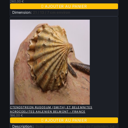
260,00 €

AJOUTER AU PANIER
Dimension:
21 / 13 / 7 cm environ
Nouveau

APERÇU RAPIDE
CTENOSTREON RUGOSUM (SMITH) ET BELEMNITES
ACROCOELITES AALENIEN BELMONT - FRANCE
186,00 €

AJOUTER AU PANIER
Description::
Belle association de fossiles de l'aalenien. Le