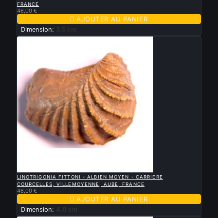
FRANCE
46,00 €

AJOUTER AU PANIER
Dimension:
3.5 cm

APERÇU RAPIDE
LINOTRIGONIA FITTONI - ALBIEN MOYEN - CARRIERE
COURCELLES, VILLEMOYENNE, AUBE, FRANCE
46,00 €

AJOUTER AU PANIER
Dimension:
4.0 cm