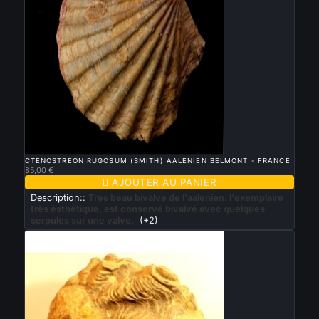

APERÇU RAPIDE
CTENOSTREON RUGOSUM (SMITH) AALENIEN BELMONT - FRANCE
85,00 €

AJOUTER AU PANIER
Description::
Très beau bivalve de l'aalenien. l'exemplaire
très esthétique, est conservé bivalvé avec quelques
serpules sur une valve.
(+2)