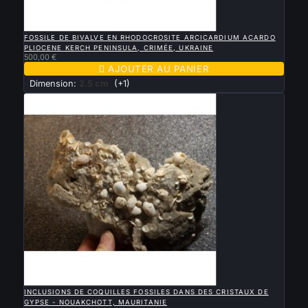

APERÇU RAPIDE
FOSSILE DE BIVALVE EN RHODOCROSITE ARCICARDIUM ACARDO
PLIOCENE KERCH PENINSULA, CRIMÉE, UKRAINE
500,00 €

AJOUTER AU PANIER
Dimension:
2.5 cm
(+1)

APERÇU RAPIDE
INCLUSIONS DE COQUILLES FOSSILES DANS DES CRISTAUX DE
GYPSE - NOUAKCHOTT, MAURITANIE