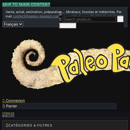
SKIP TO MAIN CONTENT
Vente, achat, estimation, préparation.... Minéraux, fossiles et météorites. Par

contact@paleo-passion.com
+33 (0)6 01 42 67 49
mail
ou par téléphone


Annuler

Connexion

Panier
0
FOSSILES
BIVALVES

CATÉGORIES & FILTRES