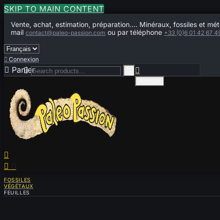
SKIP TO MAIN CONTENT
Vente, achat, estimation, préparation.... Minéraux, fossiles et mét
mail
ou par téléphone
contact@paleo-passion.com
+33 (0)6 01 42 67 4

Connexion

Panier
0



Annuler


0
FOSSILES
VÉGÉTAUX
FEUILLES