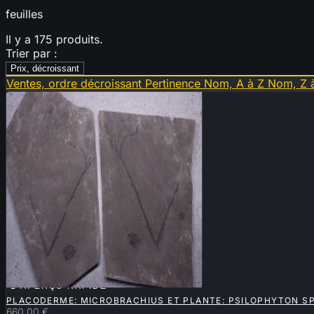
feuilles
Il y a 175 produits.
Trier par :
Prix, décroissant
Ventes, ordre décroissant
Pertinence
Nom, A à Z
Nom, Z 

APERÇU RAPIDE
PLACODERME: MICROBRACHIUS ET PLANTE: PSILOPHYTON S
660,00 €