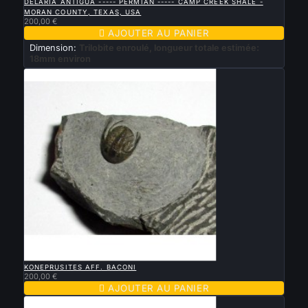
DELARIA ANTIGUA ----- PERMIAN ----- CAMP CREEK SHALE -
MORAN COUNTY, TEXAS, USA
200,00 €

AJOUTER AU PANIER
Dimension:
Trilobite enroulé, longueur totale estimée:
18mm environ

APERÇU RAPIDE
KONEPRUSITES AFF. BACONI
200,00 €

AJOUTER AU PANIER