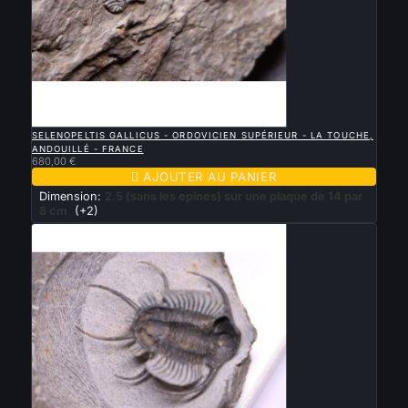

APERÇU RAPIDE
SELENOPELTIS GALLICUS - ORDOVICIEN SUPÉRIEUR - LA TOUCHE,
ANDOUILLÉ - FRANCE
680,00 €

AJOUTER AU PANIER
Dimension:
2.5 (sans les epines) sur une plaque de 14 par
8 cm
(+2)