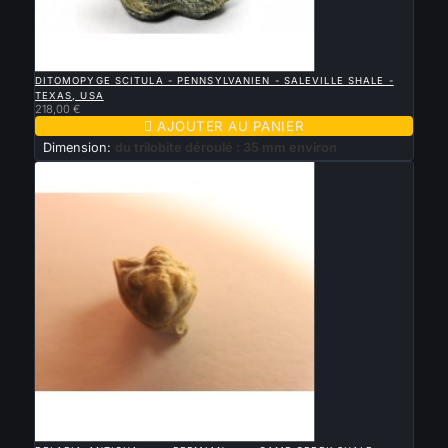

APERÇU RAPIDE
DITOMOPYGE SCITULA - PENNSYLVANIEN - SALEVILLE SHALE -
TEXAS, USA
218,00 €

AJOUTER AU PANIER
Dimension:
du trilobite déroulé : 35 mm environ

APERÇU RAPIDE