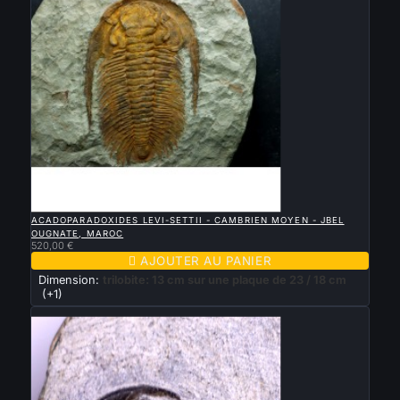

APERÇU RAPIDE
ACADOPARADOXIDES LEVI-SETTII - CAMBRIEN MOYEN - JBEL
OUGNATE, MAROC
520,00 €

AJOUTER AU PANIER
Dimension:
trilobite: 13 cm sur une plaque de 23 / 18 cm
(+1)
Nouveau