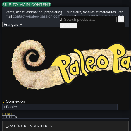
SKIP TO MAIN CONTENT
Vente, achat, estimation, préparation.... Minéraux, fossiles et météorites. Par

contact@paleo-passion.com
+33 (0)6 01 42 67 49
mail
ou par téléphone


Annuler

Connexion

Panier
0
FOSSILES
TRILOBITES

CATÉGORIES & FILTRES