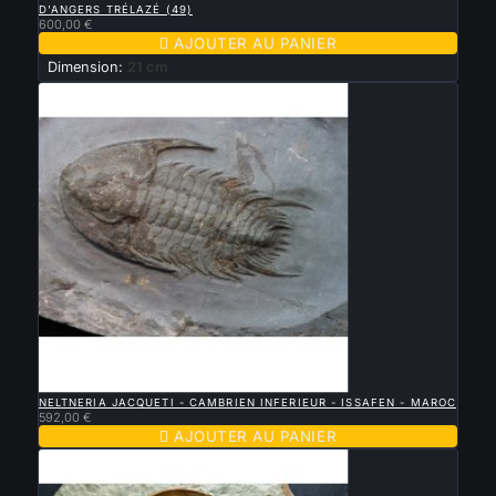
D'ANGERS TRÉLAZÉ (49)
600,00 €

AJOUTER AU PANIER
Dimension:
21 cm

APERÇU RAPIDE
NELTNERIA JACQUETI - CAMBRIEN INFERIEUR - ISSAFEN - MAROC
592,00 €

AJOUTER AU PANIER