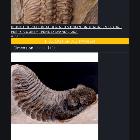

APERÇU RAPIDE
ODONTOCEPHALUS AEGERIA DEVONIAN ONODAGA LIMESTONE
PERRY COUNTY, PENNSYLVANIA, USA
415,00 €

AJOUTER AU PANIER
Dimension:
7 cm
(+1)

APERÇU RAPIDE