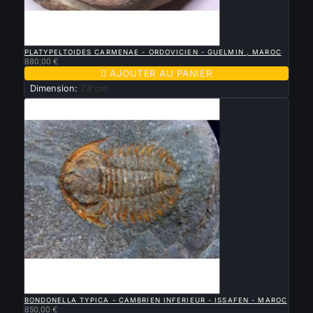

APERÇU RAPIDE
PLATYPELTOIDES CARMENAE - ORDOVICIEN - GUELMIN , MAROC
880,00 €

AJOUTER AU PANIER
Dimension:
7.8 cm

APERÇU RAPIDE
BONDONELLA TYPICA - CAMBRIEN INFERIEUR - ISSAFEN - MAROC
850,00 €