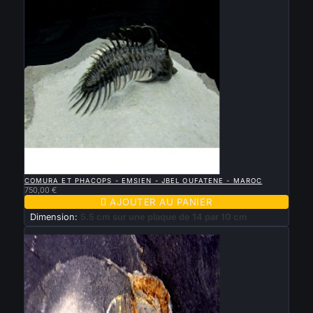

APERÇU RAPIDE
COMURA ET PHACOPS - EMSIEN - JBEL OUFATENE - MAROC
750,00 €

AJOUTER AU PANIER
Dimension:
5.5 cm sur une plaque de 14 par 10 cm
Nouveau