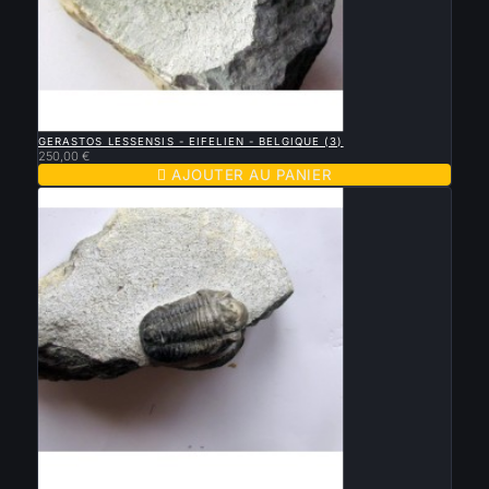

APERÇU RAPIDE
GERASTOS LESSENSIS - EIFELIEN - BELGIQUE (3)
250,00 €

AJOUTER AU PANIER

APERÇU RAPIDE