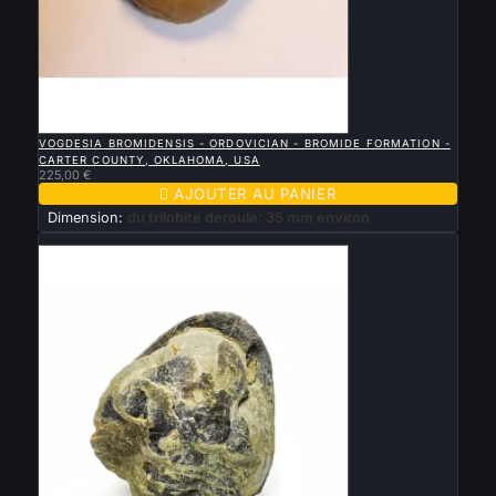

APERÇU RAPIDE
VOGDESIA BROMIDENSIS - ORDOVICIAN - BROMIDE FORMATION -
CARTER COUNTY, OKLAHOMA, USA
225,00 €

AJOUTER AU PANIER
Dimension:
du trilobite deroulé: 35 mm environ
Nouveau