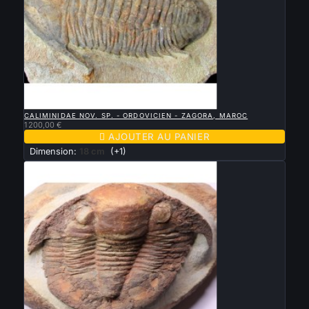

APERÇU RAPIDE
CALIMINIDAE NOV. SP. - ORDOVICIEN - ZAGORA, MAROC
1 200,00 €

AJOUTER AU PANIER
Dimension:
18 cm
(+1)