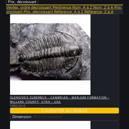
Prix, décroissant
Ventes, ordre décroissant
Pertinence
Nom, A à Z
Nom, Z à A
Prix,
croissant
Prix, décroissant
Référence, A à Z
Référence, Z à A

APERÇU RAPIDE
OLENOIDES SUBERBUS - CAMBRIAN - MARJUM FORMATION -
MILLARD COUNTY, UTAH - USA
1 850,00 €

AJOUTER AU PANIER
Dimension:
10.5 cm environ