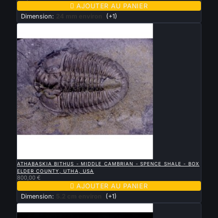

AJOUTER AU PANIER
Dimension:
24 mm environ
(+1)

APERÇU RAPIDE
ATHABASKIA BITHUS - MIDDLE CAMBRIAN - SPENCE SHALE - BOX
ELDER COUNTY, UTHA, USA
800,00 €

AJOUTER AU PANIER
Dimension:
5.2 cm environ
(+1)