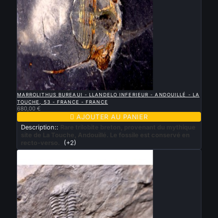

APERÇU RAPIDE
MARROLITHUS BUREAUI - LLANDELO INFERIEUR - ANDOUILLÉ - LA
TOUCHE, 53 - FRANCE - FRANCE
680,00 €

AJOUTER AU PANIER
Description::
Rare trilobite breton, provenant du mythique
site de La Touche, Andouillé. Le fossile est conservé en
recto-verso.
(+2)