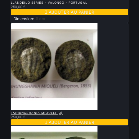
LLANDEILO SÉRIES - VALONGO - PORTUGAL
250,00 €

AJOUTER AU PANIER
Dimension:
6 cm

APERÇU RAPIDE
TAIHUNGSHANIA MIQUELI (3)
250,00 €

AJOUTER AU PANIER