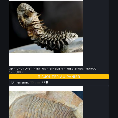

APERÇU RAPIDE
3D - DROTOPS ARMATUS - EIFELIEN - JBEL ZIREG, MAROC
1 280,00 €

AJOUTER AU PANIER
Dimension:
15 cm
(+1)