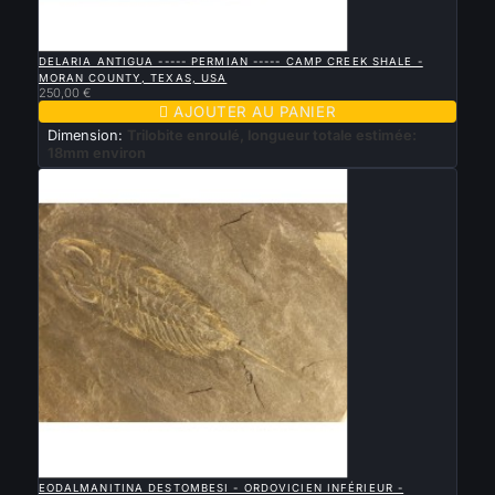

APERÇU RAPIDE
DELARIA ANTIGUA ----- PERMIAN ----- CAMP CREEK SHALE -
MORAN COUNTY, TEXAS, USA
250,00 €

AJOUTER AU PANIER
Dimension:
Trilobite enroulé, longueur totale estimée:
18mm environ

APERÇU RAPIDE
EODALMANITINA DESTOMBESI - ORDOVICIEN INFÉRIEUR -