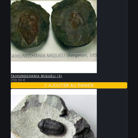

APERÇU RAPIDE
TAIHUNGSHANIA MIQUELI (2)
250,00 €

AJOUTER AU PANIER