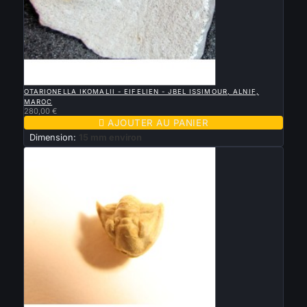

APERÇU RAPIDE
OTARIONELLA IKOMALII - EIFELIEN - JBEL ISSIMOUR, ALNIF,
MAROC
280,00 €

AJOUTER AU PANIER
Dimension:
15 mm environ