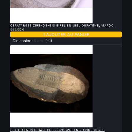

APERÇU RAPIDE
CERATARGES ZIRENGENSIS EIFELIEN JBEL OUFATENE, MAROC
635,00 €

AJOUTER AU PANIER
Dimension:
5 cm
(+1)

APERÇU RAPIDE
ECTILLAENUS GIGANTEUS - ORDOVICIEN - ARDOISIÈRES