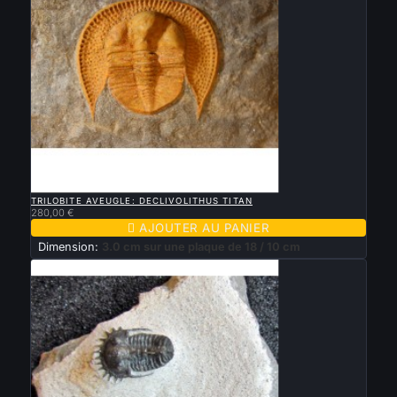

APERÇU RAPIDE
TRILOBITE AVEUGLE: DECLIVOLITHUS TITAN
280,00 €

AJOUTER AU PANIER
Dimension:
3.0 cm sur une plaque de 18 / 10 cm