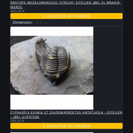
DROTOPS MEGALOMANICUS (STRUVE) EIFELIEN JBEL EL MRAKIB,
MAROC
400,00 €

AJOUTER AU PANIER
Dimension:
14.5 cm

APERÇU RAPIDE
CYPHASPIS EXIMIA ET DIADEMAPROETUS ANTATLASIA - EIFELIEN
- JBEL OUFATENE
395,00 €

AJOUTER AU PANIER