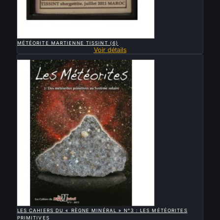

APERÇU RAPIDE
MÉTÉORITE MARTIENNE TISSINT (6)
Voir détails
Vendu

APERÇU RAPIDE
LES CAHIERS DU « RÈGNE MINÉRAL » N°3 : LES MÉTÉORITES
PRIMITIVES