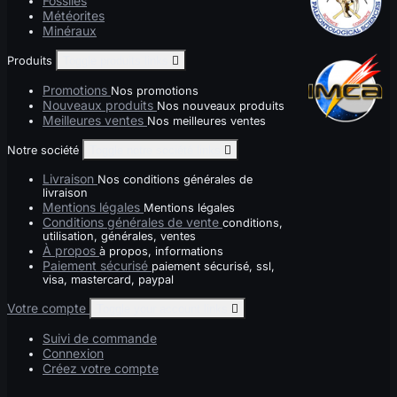
Fossiles
Météorites
Minéraux
Produits
Toggle produits links

Promotions
Nos promotions
Nouveaux produits
Nos nouveaux produits
Meilleures ventes
Nos meilleures ventes
Notre société
Toggle notre société links

Livraison
Nos conditions générales de
livraison
Mentions légales
Mentions légales
Conditions générales de vente
conditions,
utilisation, générales, ventes
À propos
à propos, informations
Paiement sécurisé
paiement sécurisé, ssl,
visa, mastercard, paypal
Votre compte
Toggle your account links

Suivi de commande
Connexion
Créez votre compte