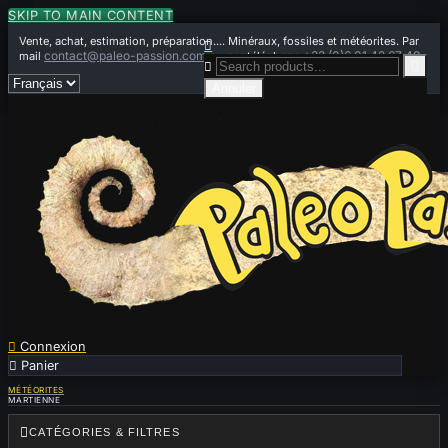
SKIP TO MAIN CONTENT
Vente, achat, estimation, préparation.... Minéraux, fossiles et météorites. Par

contact@paleo-passion.com
+33 (0)6 01 42 67 49
mail
ou par téléphone


Annuler

Connexion

Panier
0
MÉTÉORITES
MARTIENNE

CATÉGORIES & FILTRES