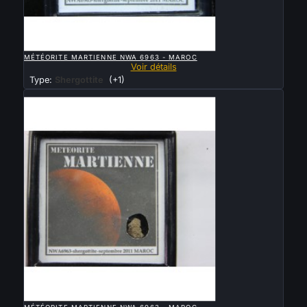

APERÇU RAPIDE
MÉTÉORITE MARTIENNE NWA 6963 - MAROC
Voir détails
Type:
Shergottite
(+1)
Vendu

APERÇU RAPIDE