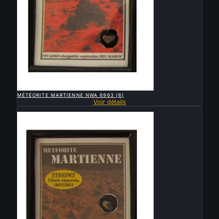

APERÇU RAPIDE
MÉTÉORITE MARTIENNE NWA 6963 (6)
Voir détails
Vendu