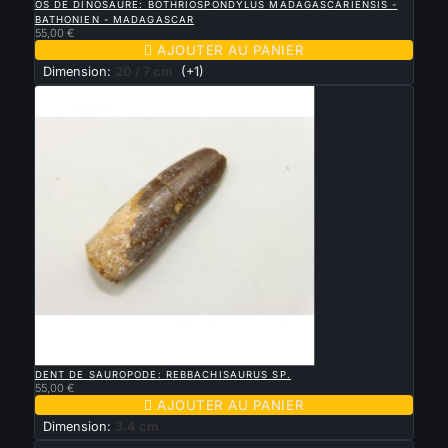
OS DE DINOSAURE: BOTHRIOSPONDYLUS MADAGASCARIENSIS -
BATHONIEN - MADAGASCAR
55,00 €

AJOUTER AU PANIER
Dimension:
20 / 7 cm
(+1)

APERÇU RAPIDE
DENT DE SAUROPODE: REBBACHISAURUS SP.
55,00 €

AJOUTER AU PANIER
Dimension:
3.4 cm