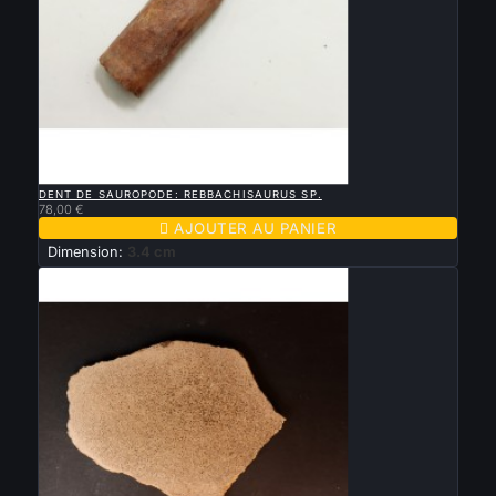

APERÇU RAPIDE
DENT DE SAUROPODE: REBBACHISAURUS SP.
78,00 €

AJOUTER AU PANIER
Dimension:
3.4 cm