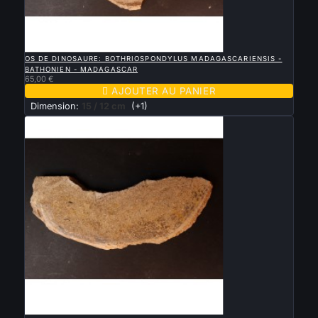

APERÇU RAPIDE
OS DE DINOSAURE: BOTHRIOSPONDYLUS MADAGASCARIENSIS -
BATHONIEN - MADAGASCAR
65,00 €

AJOUTER AU PANIER
Dimension:
15 / 12 cm
(+1)

APERÇU RAPIDE