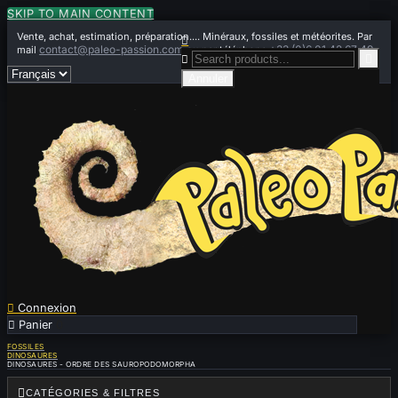
SKIP TO MAIN CONTENT
Vente, achat, estimation, préparation.... Minéraux, fossiles et météorites. Par

contact@paleo-passion.com
+33 (0)6 01 42 67 49
mail
ou par téléphone


Annuler

Connexion

Panier
0
FOSSILES
DINOSAURES
DINOSAURES - ORDRE DES SAUROPODOMORPHA

CATÉGORIES & FILTRES