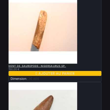

APERÇU RAPIDE
DENT DE SAUROPODE: NIGERSAURUS SP.
150,00 €

AJOUTER AU PANIER
Dimension:
20 mm