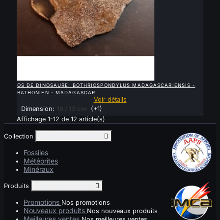

APERÇU RAPIDE
OS DE DINOSAURE: BOTHRIOSPONDYLUS MADAGASCARIENSIS -
BATHONIEN - MADAGASCAR
Voir détails
Dimension:
16 / 13 cm
(+1)
Affichage 1-12 de 12 article(s)
Collection
Toggle collection links

Fossiles
Météorites
Minéraux
Produits
Toggle produits links

Promotions
Nos promotions
Nouveaux produits
Nos nouveaux produits
Meilleures ventes
Nos meilleures ventes