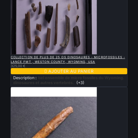

APERÇU RAPIDE
COLLECTION DE PLUS DE 25 OS DINOSAURES - MICROFOSSILES -
LANCE FMT , WESTON COUNTY, WYOMING, USA
325,00 €

AJOUTER AU PANIER
Description::
bel ensemble de micro fossiles du Wyoming.
dinosaures et autres vertebrés.
(+3)