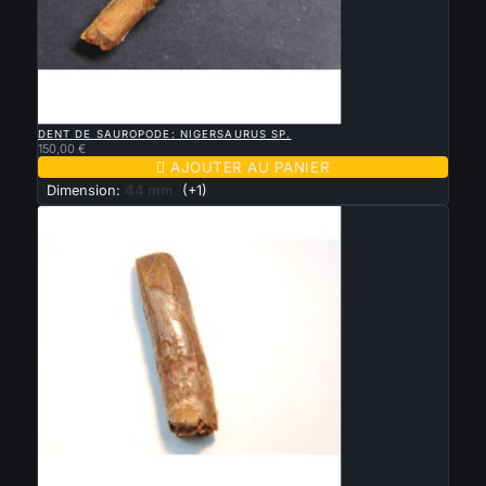

APERÇU RAPIDE
DENT DE SAUROPODE: NIGERSAURUS SP.
150,00 €

AJOUTER AU PANIER
Dimension:
44 mm
(+1)