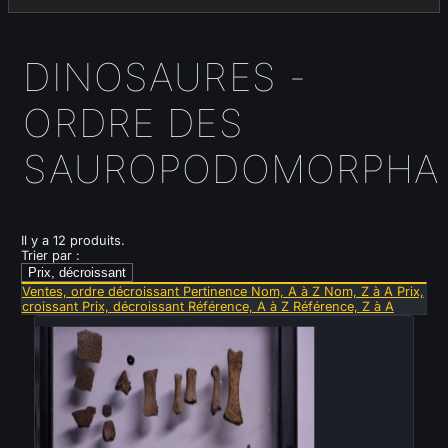
DINOSAURES -
ORDRE DES
SAUROPODOMORPHA
Il y a 12 produits.
Trier par :
Prix, décroissant
Ventes, ordre décroissant
Pertinence
Nom, A à Z
Nom, Z à A
Prix,
croissant
Prix, décroissant
Référence, A à Z
Référence, Z à A
Nouveau