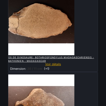

APERÇU RAPIDE
OS DE DINOSAURE: BOTHRIOSPONDYLUS MADAGASCARIENSIS -
BATHONIEN - MADAGASCAR
Voir détails
Dimension:
20 / 11 cm
(+1)
Vendu