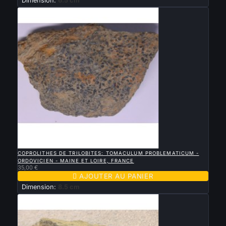
Dimension:
6.5 cm

APERÇU RAPIDE
COPROLITHES DE TRILOBITES: TOMACULUM PROBLEMATICUM -
ORDOVICIEN - MAINE ET LOIRE, FRANCE
35,00 €

AJOUTER AU PANIER
Dimension:
8.5 cm