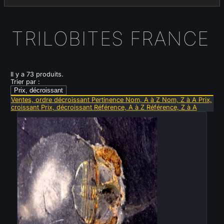
TRILOBITES FRANCE
Il y a 73 produits.
Trier par :
Prix, décroissant
Ventes, ordre décroissant
Pertinence
Nom, A à Z
Nom, Z à A
Prix,
croissant
Prix, décroissant
Référence, A à Z
Référence, Z à A
Nouveau