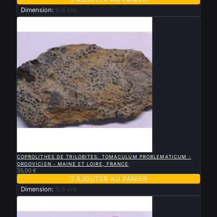
Dimension:
6.5 cm

APERÇU RAPIDE
COPROLITHES DE TRILOBITES: TOMACULUM PROBLEMATICUM -
ORDOVICIEN - MAINE ET LOIRE, FRANCE
35,00 €

AJOUTER AU PANIER
Dimension:
8.5 cm