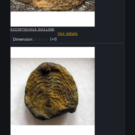

APERÇU RAPIDE
ECCOPTOCHILE GUILLIERI
Voir détails
Dimension:
8.5 cm
(+1)
Vendu

APERÇU RAPIDE