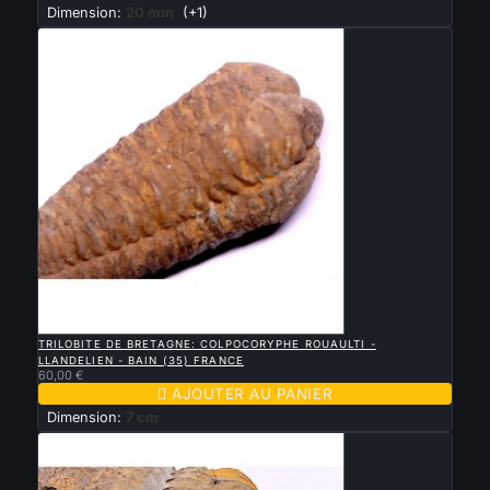
Dimension:
20 mm
(+1)

APERÇU RAPIDE
TRILOBITE DE BRETAGNE: COLPOCORYPHE ROUAULTI -
LLANDELIEN - BAIN (35) FRANCE
60,00 €

AJOUTER AU PANIER
Dimension:
7 cm