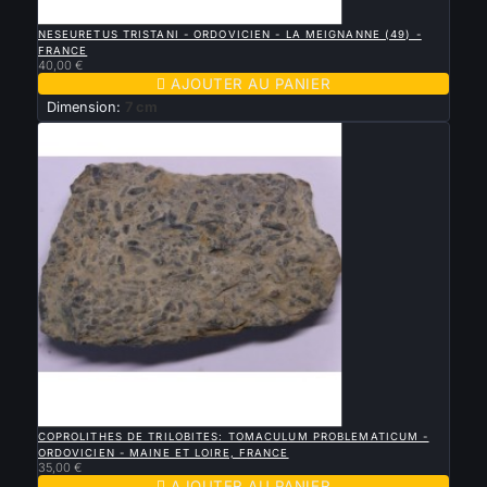

APERÇU RAPIDE
NESEURETUS TRISTANI - ORDOVICIEN - LA MEIGNANNE (49) -
FRANCE
40,00 €

AJOUTER AU PANIER
Dimension:
7 cm

APERÇU RAPIDE
COPROLITHES DE TRILOBITES: TOMACULUM PROBLEMATICUM -
ORDOVICIEN - MAINE ET LOIRE, FRANCE
35,00 €

AJOUTER AU PANIER