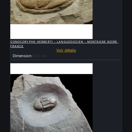

APERÇU RAPIDE
CONOCORYPHE HERBERTI - LANGUEDOCIEN - MONTAGNE NOIRE,
FRANCE
Voir détails
Dimension:
5.5 cm
Vendu