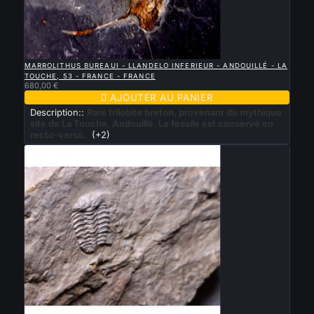

APERÇU RAPIDE
MARROLITHUS BUREAUI - LLANDELO INFERIEUR - ANDOUILLÉ - LA
TOUCHE, 53 - FRANCE - FRANCE
680,00 €

AJOUTER AU PANIER
Description::
Rare trilobite breton, provenant du mythique
site de La Touche, Andouillé. Le fossile est conservé en
recto-verso.
(+2)