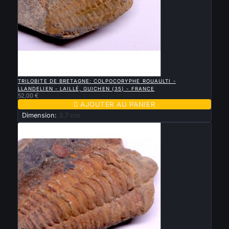

APERÇU RAPIDE
TRILOBITE DE BRETAGNE: COLPOCORYPHE ROUAULTI -
LLANDELIEN - LAILLÉ, GUICHEN (35) - FRANCE
52,00 €

AJOUTER AU PANIER
Dimension:
3.7 cm