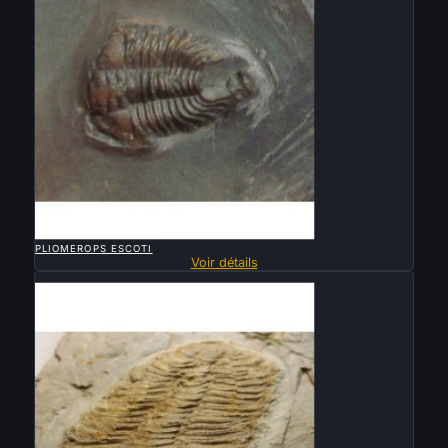

APERÇU RAPIDE
PLIOMEROPS ESCOTI
Voir détails
Vendu