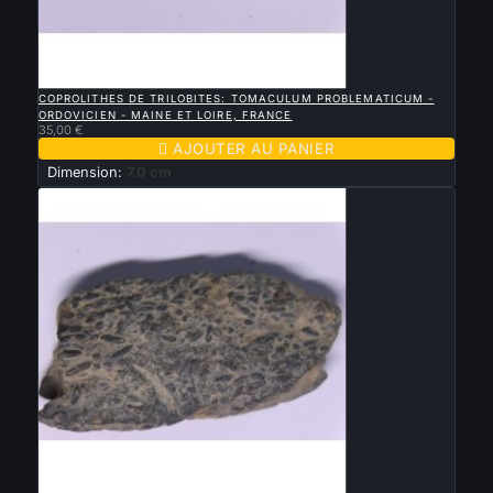

APERÇU RAPIDE
COPROLITHES DE TRILOBITES: TOMACULUM PROBLEMATICUM -
ORDOVICIEN - MAINE ET LOIRE, FRANCE
35,00 €

AJOUTER AU PANIER
Dimension:
7.0 cm

APERÇU RAPIDE