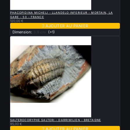

APERÇU RAPIDE
PHACOPIDINA MICHELI - LLANDELO INFERIEUR - MORTAIN, LA
GARE - 50 - FRANCE
120,00 €

AJOUTER AU PANIER
Dimension:
3.9 cm
(+1)

APERÇU RAPIDE
SALTEROCORYPHE SALTERI - DARRIWILIEN - BRETAGNE
95,00 €

AJOUTER AU PANIER