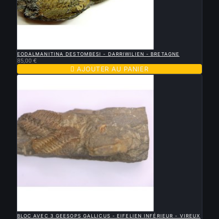

APERÇU RAPIDE
EODALMANITINA DESTOMBESI - DARRIWILIEN - BRETAGNE
85,00 €

AJOUTER AU PANIER

APERÇU RAPIDE
BLOC AVEC 3 GEESOPS GALLICUS - EIFELIEN INFÉRIEUR - VIREUX