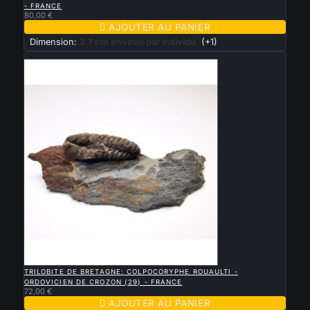
- FRANCE
80,00 €

AJOUTER AU PANIER
Dimension:
2.7 cm environ par individu
(+1)
Nouveau

APERÇU RAPIDE
TRILOBITE DE BRETAGNE: COLPOCORYPHE ROUAULTI -
ORDOVICIEN DE CROZON (29) - FRANCE
72,00 €

AJOUTER AU PANIER