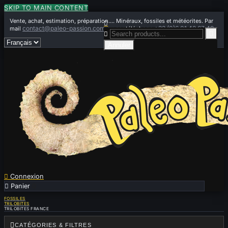
SKIP TO MAIN CONTENT
Vente, achat, estimation, préparation.... Minéraux, fossiles et météorites. Par

contact@paleo-passion.com
+33 (0)6 01 42 67 49
mail
ou par téléphone


Annuler

Connexion

Panier
0
FOSSILES
TRILOBITES
TRILOBITES FRANCE

CATÉGORIES & FILTRES