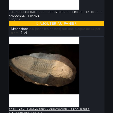

APERÇU RAPIDE
SELENOPELTIS GALLICUS - ORDOVICIEN SUPÉRIEUR - LA TOUCHE,
ANDOUILLÉ - FRANCE
680,00 €

AJOUTER AU PANIER
Dimension:
2.5 (sans les epines) sur une plaque de 14 par
8 cm
(+2)

APERÇU RAPIDE
ECTILLAENUS GIGANTEUS - ORDOVICIEN - ARDOISIÈRES