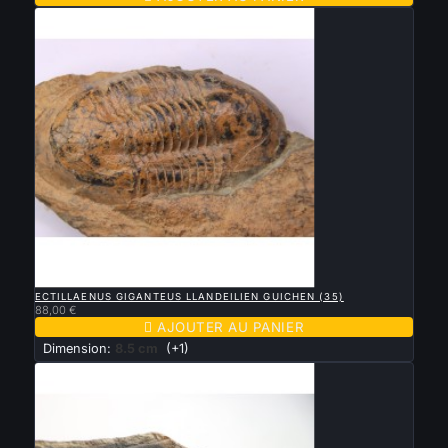

APERÇU RAPIDE
ECTILLAENUS GIGANTEUS LLANDEILIEN GUICHEN (35)
88,00 €

AJOUTER AU PANIER
Dimension:
8.5 cm
(+1)