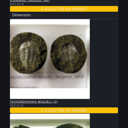
D'ANGERS TRÉLAZÉ (49)
600,00 €

AJOUTER AU PANIER
Dimension:
21 cm

APERÇU RAPIDE
TAIHUNGSHANIA MIQUELI (3)
250,00 €

AJOUTER AU PANIER