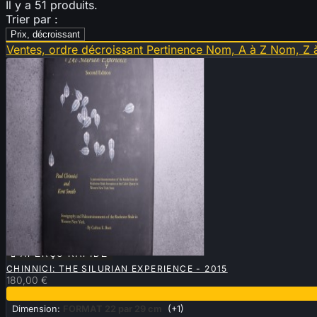
Il y a 51 produits.
Trier par :
Prix, décroissant
Ventes, ordre décroissant
Pertinence
Nom, A à Z
Nom, Z 

APERÇU RAPIDE
CHINNICI: THE SILURIAN EXPERIENCE - 2015
180,00 €
Dimension:
FORMAT 22 par 29 cm
(+1)