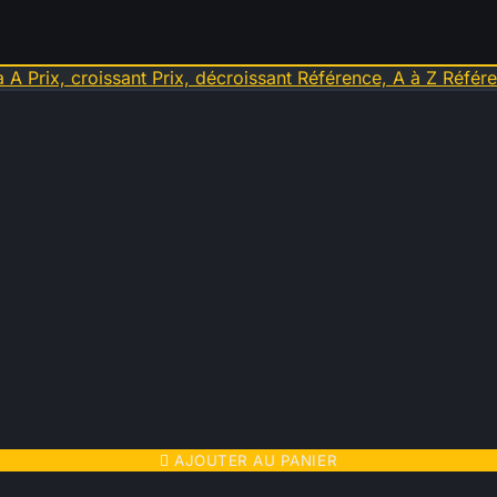
à A
Prix, croissant
Prix, décroissant
Référence, A à Z
Référe

AJOUTER AU PANIER