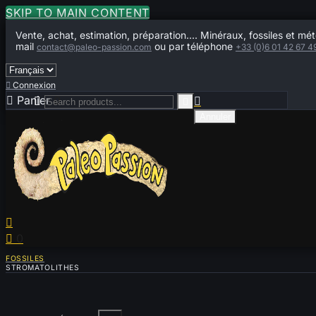
SKIP TO MAIN CONTENT
Vente, achat, estimation, préparation.... Minéraux, fossiles et mét
mail
ou par téléphone
contact@paleo-passion.com
+33 (0)6 01 42 67 4

Connexion

Panier
0



Annuler


0
FOSSILES
STROMATOLITHES