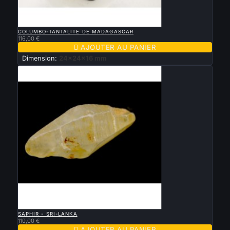

APERÇU RAPIDE
COLUMBO-TANTALITE DE MADAGASCAR
116,00 €

AJOUTER AU PANIER
Dimension:
24x24x16 mm

APERÇU RAPIDE
SAPHIR - SRI-LANKA
110,00 €

AJOUTER AU PANIER