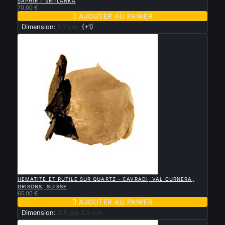
SAPHIR - SRI-LANKA
70,00 €

AJOUTER AU PANIER
Dimension:
1.7 cm
(+1)

APERÇU RAPIDE
HEMATITE ET RUTILE SUR QUARTZ - CAVRADI, VAL CURNERA,
GRISONS, SUISSE
65,00 €

AJOUTER AU PANIER
Dimension:
2.5 par 2.5 cm