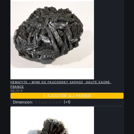

APERÇU RAPIDE
HEMATITE - MINE DE FAUCOGNEY SAPHOZ, HAUTE SAONE,
FRANCE
48,00 €

AJOUTER AU PANIER
Dimension:
4.5 par 3.5 cm
(+1)