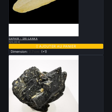

APERÇU RAPIDE
SAPHIR - SRI-LANKA
120,00 €

AJOUTER AU PANIER
Dimension:
2.7 cm
(+1)