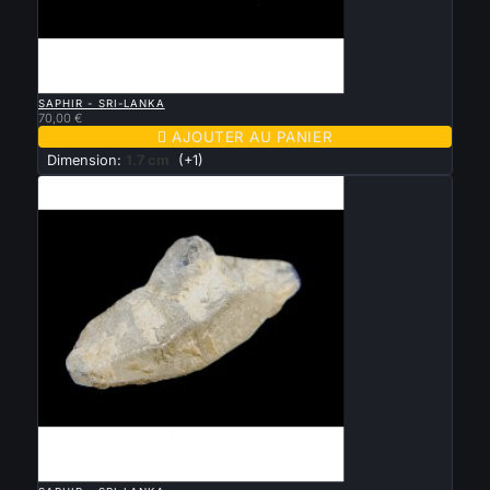

APERÇU RAPIDE
SAPHIR - SRI-LANKA
70,00 €

AJOUTER AU PANIER
Dimension:
1.7 cm
(+1)

APERÇU RAPIDE