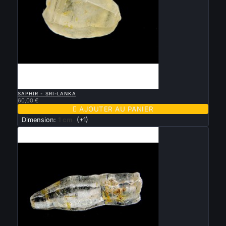

APERÇU RAPIDE
SAPHIR - SRI-LANKA
60,00 €

AJOUTER AU PANIER
Dimension:
1 cm
(+1)