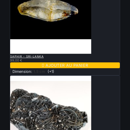

APERÇU RAPIDE
SAPHIR - SRI-LANKA
99,00 €

AJOUTER AU PANIER
Dimension:
1.5 cm
(+1)