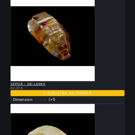

APERÇU RAPIDE
SAPHIR - SRI-LANKA
60,00 €

AJOUTER AU PANIER
Dimension:
1.1 cm
(+1)