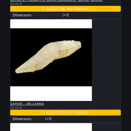
50,00 €

AJOUTER AU PANIER
Dimension:
2.5 par 2.0 cm
(+1)

APERÇU RAPIDE
SAPHIR - SRI-LANKA
50,00 €

AJOUTER AU PANIER
Dimension:
2 cm
(+1)