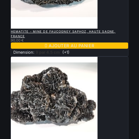

APERÇU RAPIDE
HEMATITE - MINE DE FAUCOGNEY SAPHOZ, HAUTE SAONE,
FRANCE
90,00 €

AJOUTER AU PANIER
Dimension:
9 par 4.5 cm
(+1)