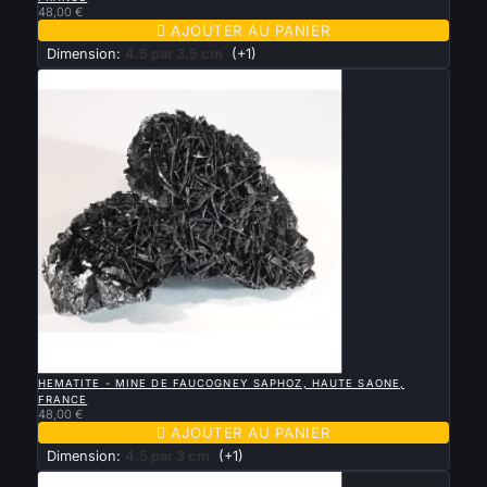
48,00 €

AJOUTER AU PANIER
Dimension:
4.5 par 3.5 cm
(+1)

APERÇU RAPIDE
HEMATITE - MINE DE FAUCOGNEY SAPHOZ, HAUTE SAONE,
FRANCE
48,00 €

AJOUTER AU PANIER
Dimension:
4.5 par 3 cm
(+1)