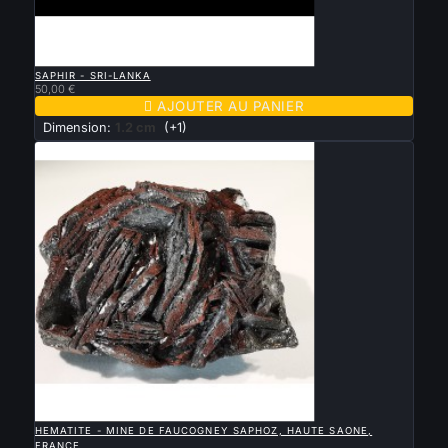

APERÇU RAPIDE
SAPHIR - SRI-LANKA
50,00 €

AJOUTER AU PANIER
Dimension:
1.2 cm
(+1)

APERÇU RAPIDE
HEMATITE - MINE DE FAUCOGNEY SAPHOZ, HAUTE SAONE,
FRANCE