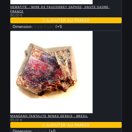

APERÇU RAPIDE
HEMATITE - MINE DE FAUCOGNEY SAPHOZ, HAUTE SAONE,
FRANCE
90,00 €

AJOUTER AU PANIER
Dimension:
9 par 5 cm
(+1)

APERÇU RAPIDE
MANGANO-TANTALITE MINAS GERAIS - BRESIL
85,00 €

AJOUTER AU PANIER
Dimension:
2.8 cm
(+1)