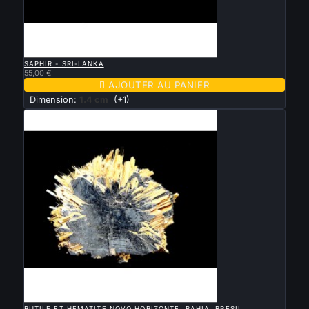

APERÇU RAPIDE
SAPHIR - SRI-LANKA
55,00 €

AJOUTER AU PANIER
Dimension:
1.4 cm
(+1)

APERÇU RAPIDE
RUTILE ET HEMATITE NOVO HORIZONTE, BAHIA, BRESIL