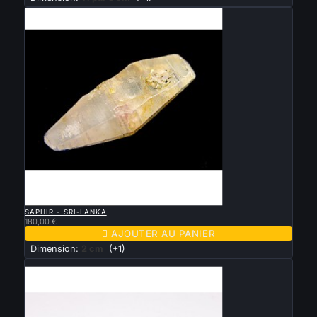

APERÇU RAPIDE
SAPHIR - SRI-LANKA
180,00 €

AJOUTER AU PANIER
Dimension:
2 cm
(+1)
Nouveau