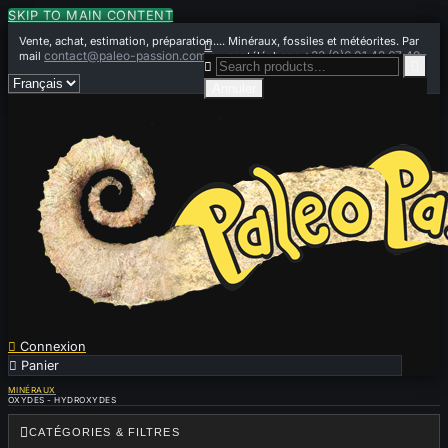
SKIP TO MAIN CONTENT
Vente, achat, estimation, préparation.... Minéraux, fossiles et météorites. Par

contact@paleo-passion.com
+33 (0)6 01 42 67 49
mail
ou par téléphone


Annuler

Connexion

Panier
0
MINÉRAUX
OXYDES - HYDROXYDES

CATÉGORIES & FILTRES