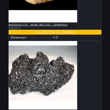

APERÇU RAPIDE
BADDELEYITE - MINE WETLOO - BIRMANIE
280,00 €

AJOUTER AU PANIER
Dimension:
3.0 par 2.0 cm
(+1)

APERÇU RAPIDE