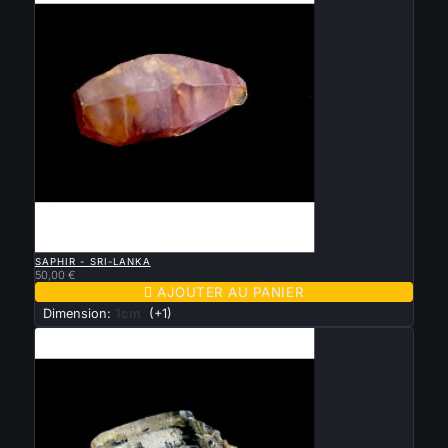

APERÇU RAPIDE
SAPHIR - SRI-LANKA
50,00 €

AJOUTER AU PANIER
Dimension:
1cm
(+1)