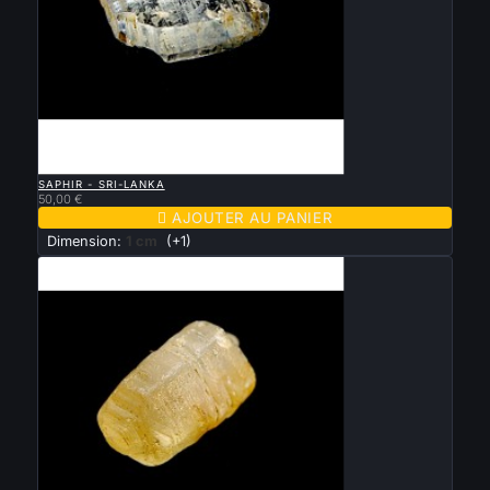

APERÇU RAPIDE
SAPHIR - SRI-LANKA
50,00 €

AJOUTER AU PANIER
Dimension:
1 cm
(+1)