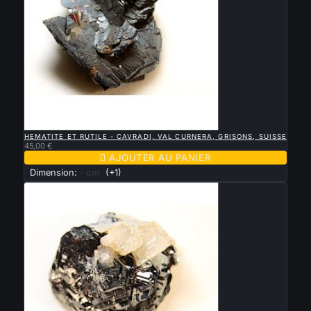

APERÇU RAPIDE
HEMATITE ET RUTILE - CAVRADI, VAL CURNERA, GRISONS, SUISSE
45,00 €

AJOUTER AU PANIER
Dimension:
- cm
(+1)