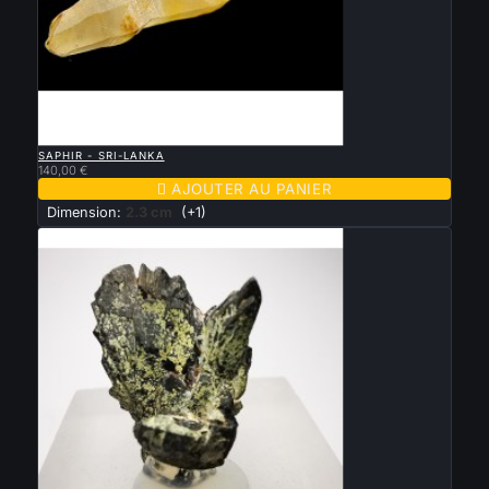

APERÇU RAPIDE
SAPHIR - SRI-LANKA
140,00 €

AJOUTER AU PANIER
Dimension:
2.3 cm
(+1)