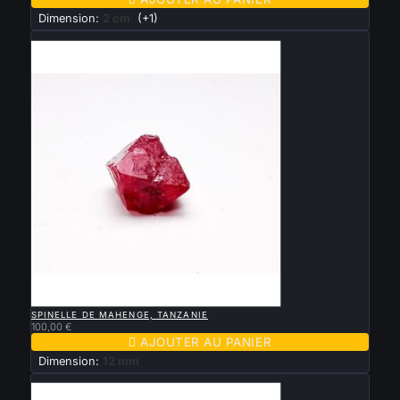
Dimension:
2 cm
(+1)
Nouveau

APERÇU RAPIDE
SPINELLE DE MAHENGE, TANZANIE
100,00 €

AJOUTER AU PANIER
Dimension:
12 mm
Nouveau