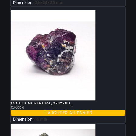
Dimension:
29x26x20 mm
Nouveau

APERÇU RAPIDE
SPINELLE DE MAHENGE, TANZANIE
120,00 €

AJOUTER AU PANIER
Dimension:
19 mm