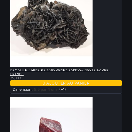

APERÇU RAPIDE
HEMATITE - MINE DE FAUCOGNEY SAPHOZ, HAUTE SAONE,
FRANCE
75,00 €

AJOUTER AU PANIER
Dimension:
5.5 par 4 cm
(+1)
Nouveau