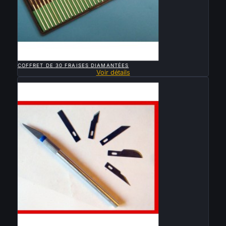

APERÇU RAPIDE
COFFRET DE 30 FRAISES DIAMANTÉES
Voir détails
Vendu