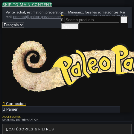
SKIP TO MAIN CONTENT
Vente, achat, estimation, préparation.... Minéraux, fossiles et météorites. Par

contact@paleo-passion.com
+33 (0)6 01 42 67 49
mail
ou par téléphone


Annuler

Connexion

Panier
0
ACCESSOIRES
MATÉRIEL DE PRÉPARATION

CATÉGORIES & FILTRES