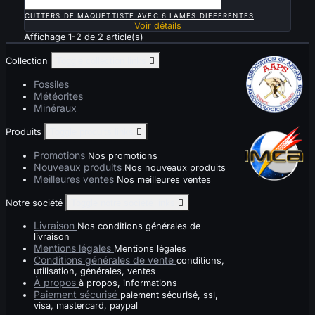

APERÇU RAPIDE
CUTTERS DE MAQUETTISTE AVEC 6 LAMES DIFFERENTES
Voir détails
Affichage 1-2 de 2 article(s)
Collection
Toggle collection links

Fossiles
Météorites
Minéraux
Produits
Toggle produits links

Promotions
Nos promotions
Nouveaux produits
Nos nouveaux produits
Meilleures ventes
Nos meilleures ventes
Notre société
Toggle notre société links

Livraison
Nos conditions générales de
livraison
Mentions légales
Mentions légales
Conditions générales de vente
conditions,
utilisation, générales, ventes
À propos
à propos, informations
Paiement sécurisé
paiement sécurisé, ssl,
visa, mastercard, paypal