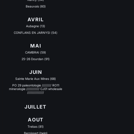
Beauvais (60)
AVRIL
Aubagne (13)
CONFLANS EN JARNYSI (54)
MAI
CAMBRAI (59)
25-26 Dourdan (91)
JUIN
Sainte Marie Aux Mines (68)
PO 29 paleontologie //////// RO11
mineralogie /////////// CJ01 wholesale
//////////////
JUILLET
AOUT
Trebas (81)
Bernissart (belg)