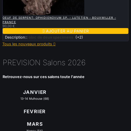

APERÇU RAPIDE
OEUF DE SERPENT: OPHIDIENOVUM SP. - LUTETIEN - BOUXWILLER -
FRANCE
90,00 €

AJOUTER AU PANIER
Description::
bloc de deux specimens
(+2)
Tous les nouveaux produits

PREVISION Salons 2026
Retrouvez-nous sur ces salons toute l'année
JANVIER
13-14 Mulhouse (68)
FEVRIER
MARS
Nancy (54)