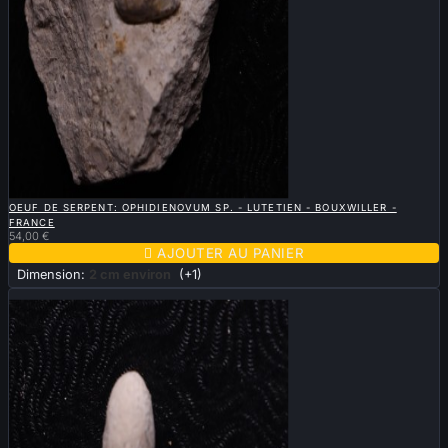

APERÇU RAPIDE
OEUF DE SERPENT: OPHIDIENOVUM SP. - LUTETIEN - BOUXWILLER -
FRANCE
54,00 €

AJOUTER AU PANIER
Dimension:
2 cm environ
(+1)
Nouveau