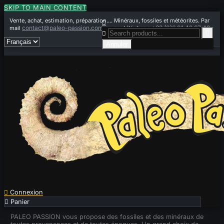
SKIP TO MAIN CONTENT
Vente, achat, estimation, préparation.... Minéraux, fossiles et météorites. Par

contact@paleo-passion.com
+33 (0)6 01 42 67 49
mail
ou par téléphone


Annuler

Connexion

Panier
0
PALEO PASSION vous propose des fossiles et des minéraux de