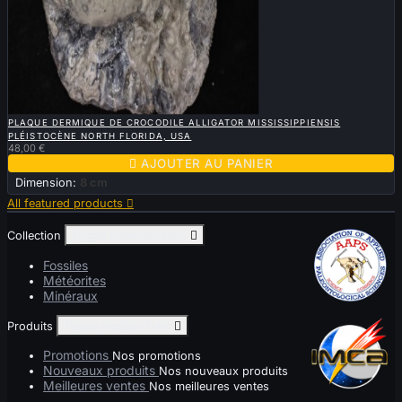

APERÇU RAPIDE
PLAQUE DERMIQUE DE CROCODILE ALLIGATOR MISSISSIPPIENSIS
PLÉISTOCÈNE NORTH FLORIDA, USA
48,00 €

AJOUTER AU PANIER
Dimension:
8 cm
All featured products

Collection
Toggle collection links

Fossiles
Météorites
Minéraux
Produits
Toggle produits links

Promotions
Nos promotions
Nouveaux produits
Nos nouveaux produits
Meilleures ventes
Nos meilleures ventes