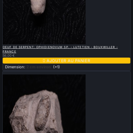

APERÇU RAPIDE
OEUF DE SERPENT: OPHIDIENOVUM SP. - LUTETIEN - BOUXWILLER -
FRANCE
56,00 €

AJOUTER AU PANIER
Dimension:
2 cm environ
(+1)
Nouveau