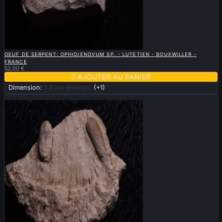

APERÇU RAPIDE
OEUF DE SERPENT: OPHIDIENOVUM SP. - LUTETIEN - BOUXWILLER -
FRANCE
52,00 €

AJOUTER AU PANIER
Dimension:
1.8 cm environ
(+1)
Nouveau