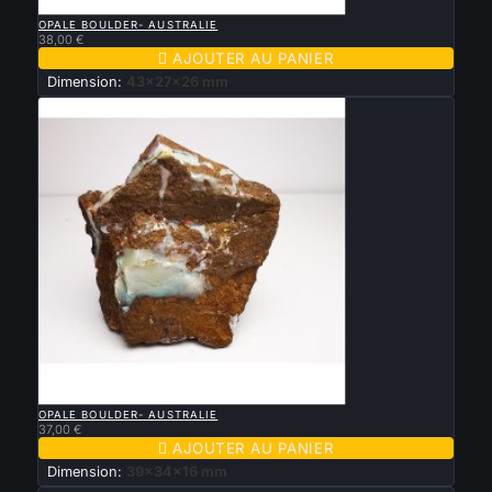

APERÇU RAPIDE
OPALE BOULDER- AUSTRALIE
38,00 €

AJOUTER AU PANIER
Dimension:
43x27x26 mm

APERÇU RAPIDE
OPALE BOULDER- AUSTRALIE
37,00 €

AJOUTER AU PANIER
Dimension:
39x34x16 mm