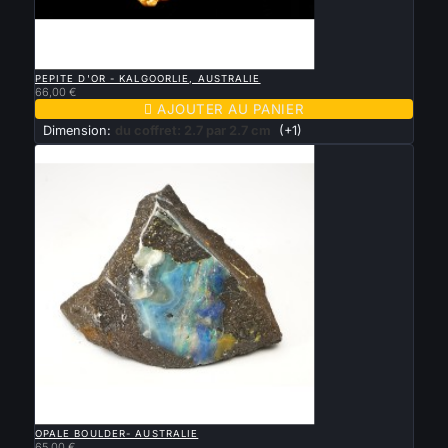

APERÇU RAPIDE
PEPITE D'OR - KALGOORLIE, AUSTRALIE
66,00 €

AJOUTER AU PANIER
Dimension:
du coffret: 2.7 par 2.7 cm
(+1)

APERÇU RAPIDE
OPALE BOULDER- AUSTRALIE
65,00 €