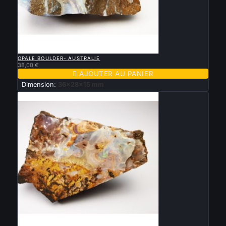

APERÇU RAPIDE
OPALE BOULDER- AUSTRALIE
38,00 €

AJOUTER AU PANIER
Dimension:
36x28x15 mm