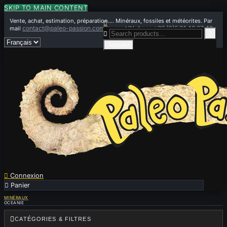
SKIP TO MAIN CONTENT
Vente, achat, estimation, préparation.... Minéraux, fossiles et météorites. Par

contact@paleo-passion.com
+33 (0)6 01 42 67 49
mail
ou par téléphone


Annuler

Connexion

Panier
0
MINÉRAUX
OCEANIE

CATÉGORIES & FILTRES