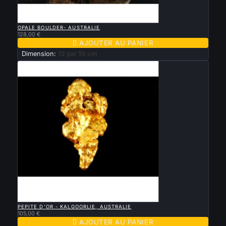

APERÇU RAPIDE
OPALE BOULDER- AUSTRALIE
128,00 €

AJOUTER AU PANIER
Dimension:
12 par 10 cm

APERÇU RAPIDE
PEPITE D'OR - KALGOORLIE, AUSTRALIE
105,00 €

AJOUTER AU PANIER