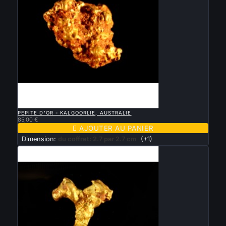

APERÇU RAPIDE
PEPITE D'OR - KALGOORLIE, AUSTRALIE
85,00 €

AJOUTER AU PANIER
Dimension:
du coffret: 2.7 par 2.7 cm
(+1)