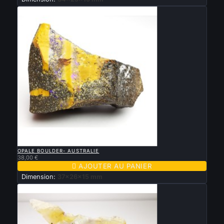

APERÇU RAPIDE
OPALE BOULDER- AUSTRALIE
38,00 €

AJOUTER AU PANIER
Dimension:
37x26x15 mm