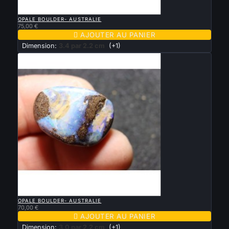

APERÇU RAPIDE
OPALE BOULDER- AUSTRALIE
75,00 €

AJOUTER AU PANIER
Dimension:
3.4 par 2.2 cm
(+1)

APERÇU RAPIDE
OPALE BOULDER- AUSTRALIE
70,00 €

AJOUTER AU PANIER
Dimension:
3.0 par 2.2 cm
(+1)