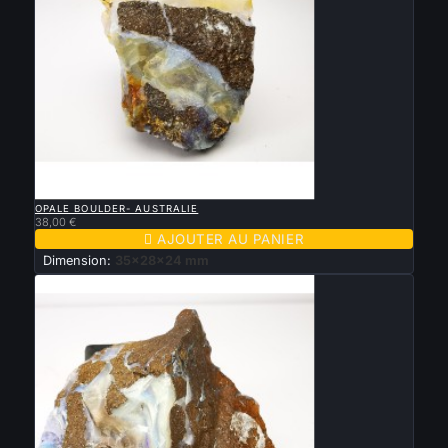

APERÇU RAPIDE
OPALE BOULDER- AUSTRALIE
38,00 €

AJOUTER AU PANIER
Dimension:
35x28x24 mm