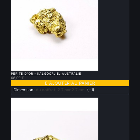

APERÇU RAPIDE
PEPITE D'OR - KALGOORLIE, AUSTRALIE
66,00 €

AJOUTER AU PANIER
Dimension:
du coffret: 2.7 par 2.7 cm
(+1)
Nouveau