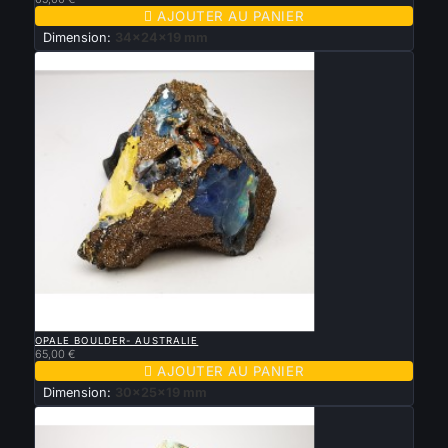

AJOUTER AU PANIER
Dimension:
34x24x19 mm

APERÇU RAPIDE
OPALE BOULDER- AUSTRALIE
65,00 €

AJOUTER AU PANIER
Dimension:
30x25x19 mm