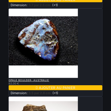
Dimension:
3.7 par 2.5 cm
(+1)

APERÇU RAPIDE
OPALE BOULDER- AUSTRALIE
62,00 €

AJOUTER AU PANIER
Dimension:
3.5 par 2.8 cm
(+1)