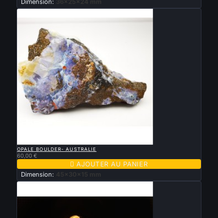
Dimension:
36x25x24 mm

APERÇU RAPIDE
OPALE BOULDER- AUSTRALIE
60,00 €

AJOUTER AU PANIER
Dimension:
45x30x15 mm