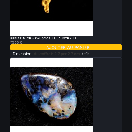

APERÇU RAPIDE
PEPITE D'OR - KALGOORLIE, AUSTRALIE
75,00 €

AJOUTER AU PANIER
Dimension:
du coffret: 2.7 par 2.7 cm
(+1)