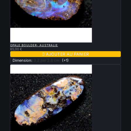

APERÇU RAPIDE
OPALE BOULDER- AUSTRALIE
65,00 €

AJOUTER AU PANIER
Dimension:
3.2 par 2.8 cm
(+1)