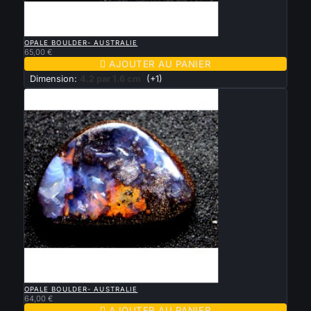

APERÇU RAPIDE
OPALE BOULDER- AUSTRALIE
65,00 €

AJOUTER AU PANIER
Dimension:
4.2 par 1.6 cm
(+1)

APERÇU RAPIDE
OPALE BOULDER- AUSTRALIE
64,00 €

AJOUTER AU PANIER