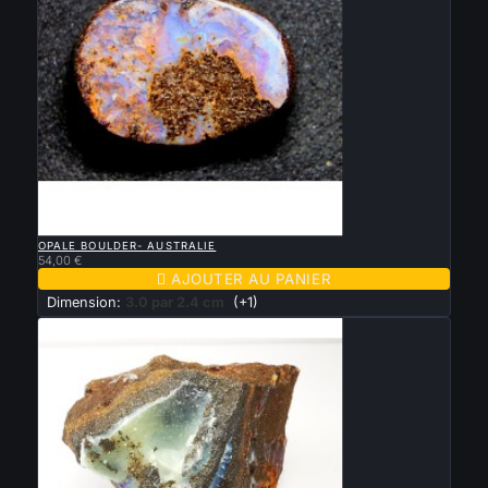

APERÇU RAPIDE
OPALE BOULDER- AUSTRALIE
54,00 €

AJOUTER AU PANIER
Dimension:
3.0 par 2.4 cm
(+1)