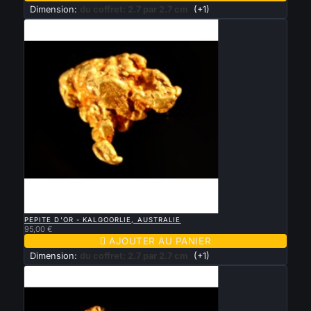
Dimension:
du coffret: 2.7 par 2.7 cm
(+1)

APERÇU RAPIDE
PEPITE D'OR - KALGOORLIE, AUSTRALIE
95,00 €

AJOUTER AU PANIER
Dimension:
du coffret: 2.7 par 2.7 cm
(+1)