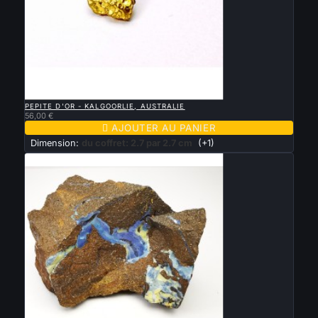

APERÇU RAPIDE
PEPITE D'OR - KALGOORLIE, AUSTRALIE
56,00 €

AJOUTER AU PANIER
Dimension:
du coffret: 2.7 par 2.7 cm
(+1)