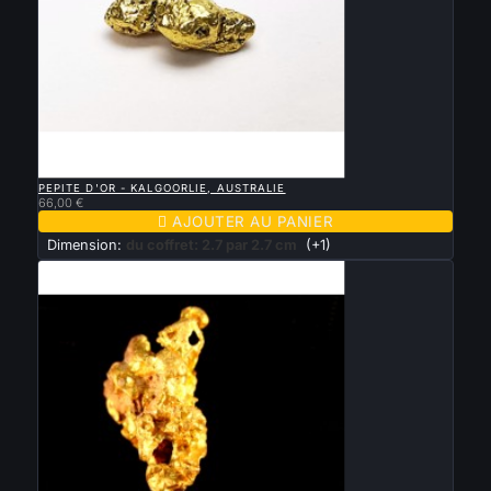

APERÇU RAPIDE
PEPITE D'OR - KALGOORLIE, AUSTRALIE
66,00 €

AJOUTER AU PANIER
Dimension:
du coffret: 2.7 par 2.7 cm
(+1)