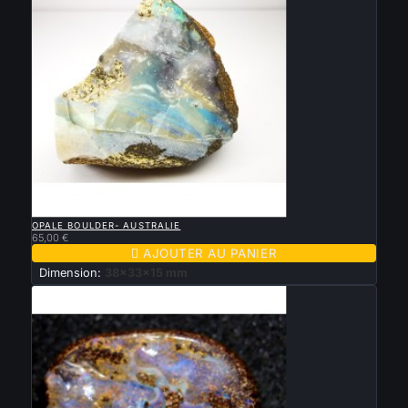

APERÇU RAPIDE
OPALE BOULDER- AUSTRALIE
65,00 €

AJOUTER AU PANIER
Dimension:
38x33x15 mm