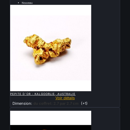
Nouveau
Vendu

APERÇU RAPIDE
PEPITE D'OR - KALGOORLIE, AUSTRALIE
Voir détails
Dimension:
du coffret: 2.7 par 2.7 cm
(+1)
Vendu