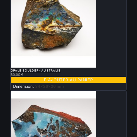

APERÇU RAPIDE
OPALE BOULDER- AUSTRALIE
60,00 €

AJOUTER AU PANIER
Dimension:
34x26x26 mm