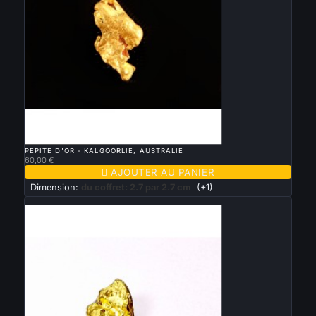

APERÇU RAPIDE
PEPITE D'OR - KALGOORLIE, AUSTRALIE
60,00 €

AJOUTER AU PANIER
Dimension:
du coffret: 2.7 par 2.7 cm
(+1)
Nouveau