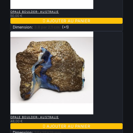

APERÇU RAPIDE
OPALE BOULDER- AUSTRALIE
50,00 €

AJOUTER AU PANIER
Dimension:
3.8 par 2.1 cm
(+1)

APERÇU RAPIDE
OPALE BOULDER- AUSTRALIE
48,00 €

AJOUTER AU PANIER
Dimension:
34x25x19 mm