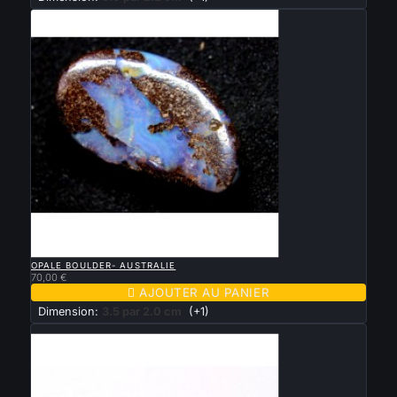

APERÇU RAPIDE
OPALE BOULDER- AUSTRALIE
70,00 €

AJOUTER AU PANIER
Dimension:
3.5 par 2.0 cm
(+1)
Nouveau