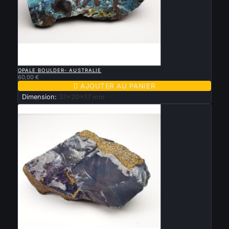

APERÇU RAPIDE
OPALE BOULDER- AUSTRALIE
60,00 €

AJOUTER AU PANIER
Dimension:
37x20x17 mm