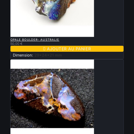

APERÇU RAPIDE
OPALE BOULDER- AUSTRALIE
50,00 €

AJOUTER AU PANIER
Dimension:
29x24x21 mm