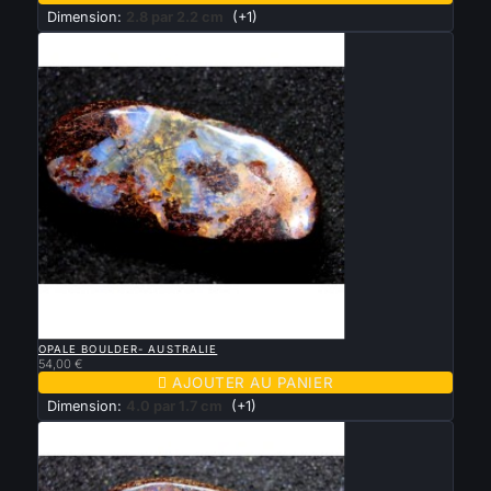
Dimension:
2.8 par 2.2 cm
(+1)

APERÇU RAPIDE
OPALE BOULDER- AUSTRALIE
54,00 €

AJOUTER AU PANIER
Dimension:
4.0 par 1.7 cm
(+1)