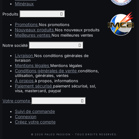
Minéraux
Produits
Toggle produits links

Promotions
Nos promotions
Nouveaux produits
Nos nouveaux produits
Meilleures ventes
Nos meilleures ventes
Notre société
Toggle notre société links

Livraison
Nos conditions générales de
livraison
Mentions légales
Mentions légales
Conditions générales de vente
conditions,
utilisation, générales, ventes
À propos
à propos, informations
Paiement sécurisé
paiement sécurisé, ssl,
visa, mastercard, paypal
Votre compte
Toggle your account links

Suivi de commande
Connexion
Créez votre compte