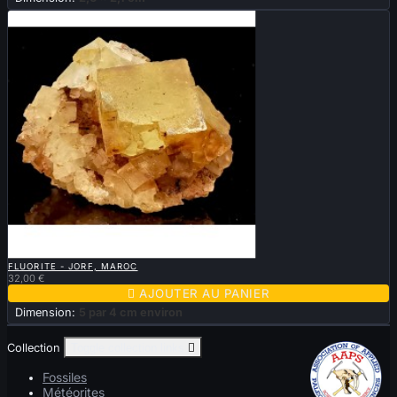

APERÇU RAPIDE
FLUORITE - JORF, MAROC
32,00 €

AJOUTER AU PANIER
Dimension:
5 par 4 cm environ
Collection
Toggle collection links

Fossiles
Météorites