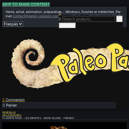
SKIP TO MAIN CONTENT
Vente, achat, estimation, préparation.... Minéraux, fossiles et météorites. Par

contact@paleo-passion.com
+33 (0)6 01 42 67 49
mail
ou par téléphone


Annuler

Connexion

Panier
0
MINÉRAUX
HALOGÉNURES
FLUORITE ROSE - LES DROITES - MONT BLANC - FRANCE