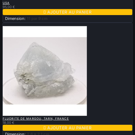
USA
95,00 €

AJOUTER AU PANIER
Dimension:
11 par 9 cm
Nouveau

APERÇU RAPIDE
FLUORITE DE MARGOU, TARN, FRANCE
18,00 €

AJOUTER AU PANIER
Dimension:
2,6 x 2,1 cm