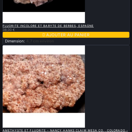

APERÇU RAPIDE
FLUORITE INCOLORE ET BARYTE DE BERBES, ESPAGNE
38,00 €

AJOUTER AU PANIER
Dimension:
4,7 cm environ

APERÇU RAPIDE
AMETHYSTE ET FLUORITE - NANCY HANKS CLAIM MESA CO., COLORADO -