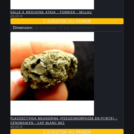

APERÇU RAPIDE
DALLE À MEDUSINA ATAVA - PERMIEN - MILLAU
45,00 €

AJOUTER AU PANIER
Dimension:
de la plaque: 12 par 8 cm environ

APERÇU RAPIDE
PLACOSCYPHIA MEANDRINA (PSEUDOMORPHOSE EN PYRITE) -
CÉNOMANIEN - CAP BLANC NEZ
45,00 €

AJOUTER AU PANIER