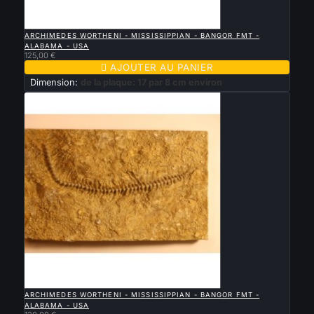

APERÇU RAPIDE
ARCHIMEDES WORTHENI - MISSISSIPPIAN - BANGOR FMT -
ALABAMA - USA
125,00 €

AJOUTER AU PANIER
Dimension:
de la plaque: 17 par 8 cm environ

APERÇU RAPIDE
ARCHIMEDES WORTHENI - MISSISSIPPIAN - BANGOR FMT -
ALABAMA - USA