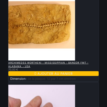

APERÇU RAPIDE
ARCHIMEDES WORTHENI - MISSISSIPPIAN - BANGOR FMT -
ALABAMA - USA
70,00 €

AJOUTER AU PANIER
Dimension:
de la plaque: 12 par 7 cm environ
Nouveau