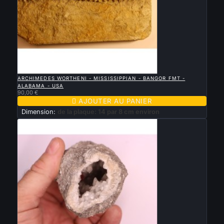

APERÇU RAPIDE
ARCHIMEDES WORTHENI - MISSISSIPPIAN - BANGOR FMT -
ALABAMA - USA
90,00 €

AJOUTER AU PANIER
Dimension:
de la plaque: 14 par 8 cm environ