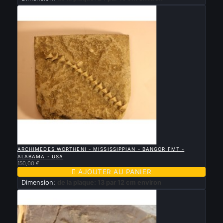

APERÇU RAPIDE
ARCHIMEDES WORTHENI - MISSISSIPPIAN - BANGOR FMT -
ALABAMA - USA
150,00 €

AJOUTER AU PANIER
Dimension:
de la plaque: 13 par 12 cm environ