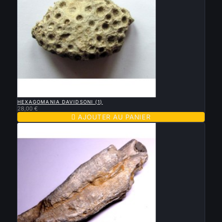

APERÇU RAPIDE
HEXAGOMANIA DAVIDSONI (1)
28,00 €

AJOUTER AU PANIER