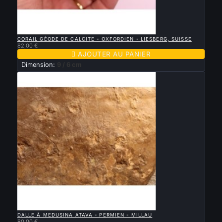

APERÇU RAPIDE
CORAIL GÉODE DE CALCITE - OXFORDIEN - LIESBERG, SUISSE
82,00 €

AJOUTER AU PANIER
Dimension:
9 / 6 cm

APERÇU RAPIDE
DALLE À MEDUSINA ATAVA - PERMIEN - MILLAU
80,00 €