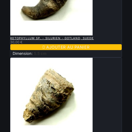

APERÇU RAPIDE
KETOPHYLLUM SP. - SILURIEN - GOTLAND, SUEDE
30,00 €

AJOUTER AU PANIER
Dimension:
5.5 cm