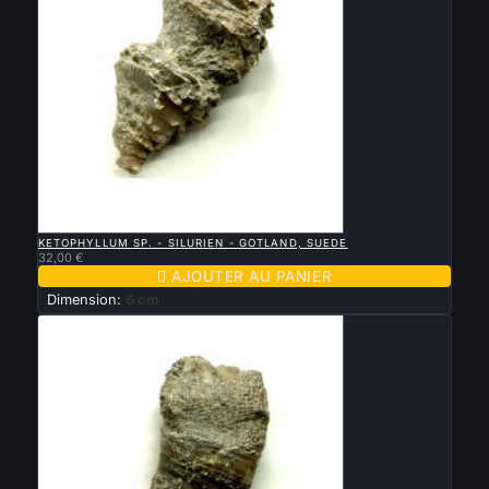

APERÇU RAPIDE
KETOPHYLLUM SP. - SILURIEN - GOTLAND, SUEDE
32,00 €

AJOUTER AU PANIER
Dimension:
6 cm