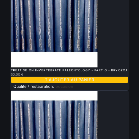

APERÇU RAPIDE
TREATISE ON INVERTEBRATE PALEONTOLOGY - PART G - BRYOZOA
50,00 €

AJOUTER AU PANIER
Qualité / restauration:
occasion