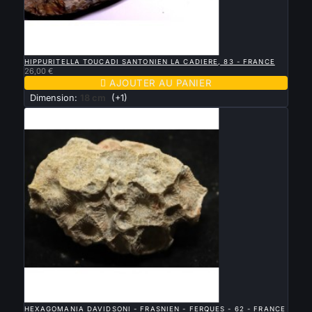

APERÇU RAPIDE
HIPPURITELLA TOUCADI SANTONIEN LA CADIERE, 83 - FRANCE
26,00 €

AJOUTER AU PANIER
Dimension:
18 cm
(+1)

APERÇU RAPIDE
HEXAGOMANIA DAVIDSONI - FRASNIEN - FERQUES - 62 - FRANCE