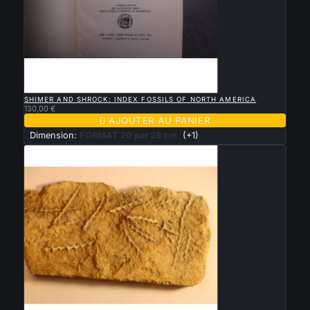

APERÇU RAPIDE
SHIMER AND SHROCK: INDEX FOSSILS OF NORTH AMERICA
130,00 €

AJOUTER AU PANIER
Dimension:
FORMAT 20 par 28 cm
(+1)