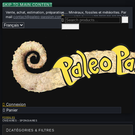
SKIP TO MAIN CONTENT
Vente, achat, estimation, préparation.... Minéraux, fossiles et météorites. Par

contact@paleo-passion.com
+33 (0)6 01 42 67 49
mail
ou par téléphone


Annuler

Connexion

Panier
0
FOSSILES
CNIDAIRES - SPONGIAIRES

CATÉGORIES & FILTRES