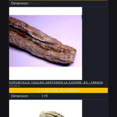
Dimension:
6.5 cm

APERÇU RAPIDE
HIPPURITELLA TOUCADI SANTONIEN LA CADIERE, 83 - FRANCE
32,00 €

AJOUTER AU PANIER
Dimension:
18 cm
(+1)