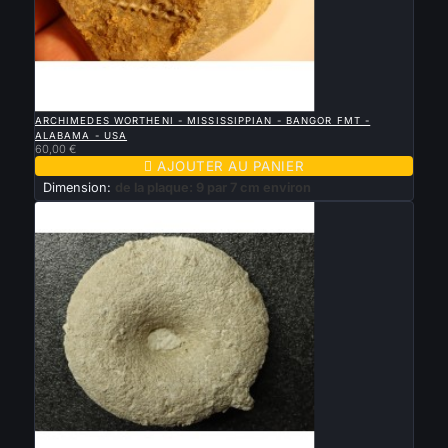

APERÇU RAPIDE
ARCHIMEDES WORTHENI - MISSISSIPPIAN - BANGOR FMT -
ALABAMA - USA
60,00 €

AJOUTER AU PANIER
Dimension:
de la plaque: 9 par 7 cm environ