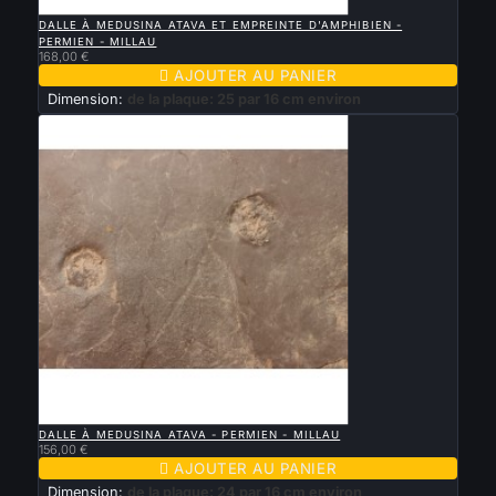

APERÇU RAPIDE
DALLE À MEDUSINA ATAVA ET EMPREINTE D'AMPHIBIEN -
PERMIEN - MILLAU
168,00 €

AJOUTER AU PANIER
Dimension:
de la plaque: 25 par 16 cm environ

APERÇU RAPIDE
DALLE À MEDUSINA ATAVA - PERMIEN - MILLAU
156,00 €

AJOUTER AU PANIER
Dimension:
de la plaque: 24 par 16 cm environ