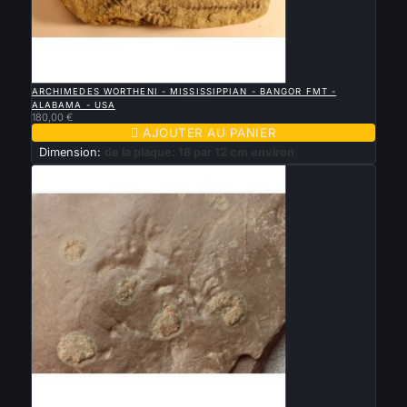

APERÇU RAPIDE
ARCHIMEDES WORTHENI - MISSISSIPPIAN - BANGOR FMT -
ALABAMA - USA
180,00 €

AJOUTER AU PANIER
Dimension:
de la plaque: 18 par 12 cm environ