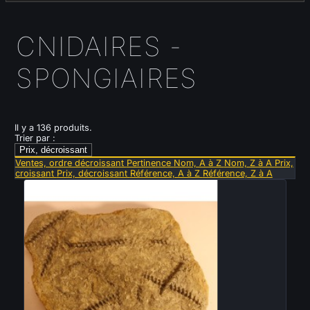
CNIDAIRES -
SPONGIAIRES
Il y a 136 produits.
Trier par :
Prix, décroissant
Ventes, ordre décroissant
Pertinence
Nom, A à Z
Nom, Z à A
Prix,
croissant
Prix, décroissant
Référence, A à Z
Référence, Z à A