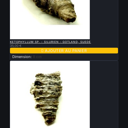

APERÇU RAPIDE
KETOPHYLLUM SP. - SILURIEN - GOTLAND, SUEDE
35,00 €

AJOUTER AU PANIER
Dimension:
8 cm