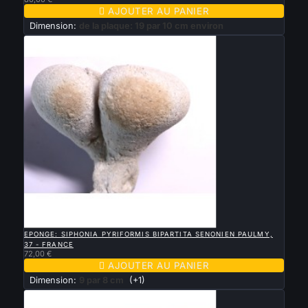

AJOUTER AU PANIER
Dimension:
de la plaque: 19 par 10 cm environ

APERÇU RAPIDE
EPONGE: SIPHONIA PYRIFORMIS BIPARTITA SENONIEN PAULMY,
37 - FRANCE
72,00 €

AJOUTER AU PANIER
Dimension:
9 par 8 cm
(+1)