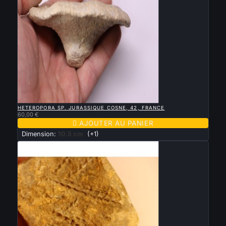

APERÇU RAPIDE
HETEROPORA SP. JURASSIQUE COSNE, 42, FRANCE
60,00 €

AJOUTER AU PANIER
Dimension:
10.5 cm
(+1)