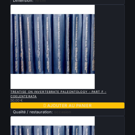
Dimension:
16 cm

APERÇU RAPIDE
TREATISE ON INVERTEBRATE PALEONTOLOGY - PART F -
COELENTERATA
50,00 €

AJOUTER AU PANIER
Qualité / restauration:
occasion