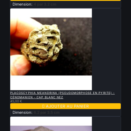
Dimension:
4 par 3.2 cm

APERÇU RAPIDE
PLACOSCYPHIA MEANDRINA (PSEUDOMORPHOSE EN PYRITE) -
CÉNOMANIEN - CAP BLANC NEZ
45,00 €

AJOUTER AU PANIER
Dimension:
6.2 par 3.5 cm