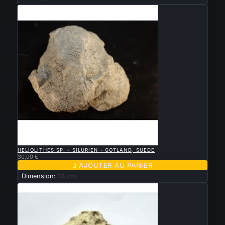

APERÇU RAPIDE
HELIOLITHES SP. - SILURIEN - GOTLAND, SUEDE
30,00 €

AJOUTER AU PANIER
Dimension:
13 cm