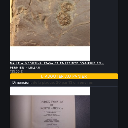

APERÇU RAPIDE
DALLE À MEDUSINA ATAVA ET EMPREINTE D'AMPHIBIEN -
PERMIEN - MILLAU
135,00 €

AJOUTER AU PANIER
Dimension:
de la plaque: 20 par 13 cm environ