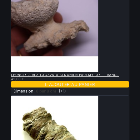

APERÇU RAPIDE
EPONGE: JEREA EXCAVATA SENONIEN PAULMY, 37 - FRANCE
42,00 €

AJOUTER AU PANIER
Dimension:
8 par 8 cm
(+1)