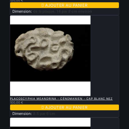
120,00 €

AJOUTER AU PANIER
Dimension:
de la plaque: 14 par 8 cm environ

APERÇU RAPIDE
PLACOSCYPHIA MEANDRINA - CÉNOMANIEN - CAP BLANC NEZ
100,00 €

AJOUTER AU PANIER
Dimension:
8.5 par 6 cm