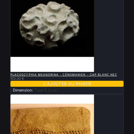

APERÇU RAPIDE
PLACOSCYPHIA MEANDRINA - CÉNOMANIEN - CAP BLANC NEZ
100,00 €

AJOUTER AU PANIER
Dimension:
7 par 5.5 cm