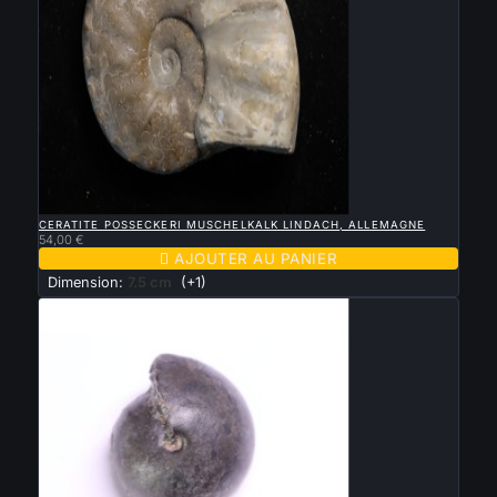

APERÇU RAPIDE
CERATITE POSSECKERI MUSCHELKALK LINDACH, ALLEMAGNE
54,00 €

AJOUTER AU PANIER
Dimension:
7.5 cm
(+1)