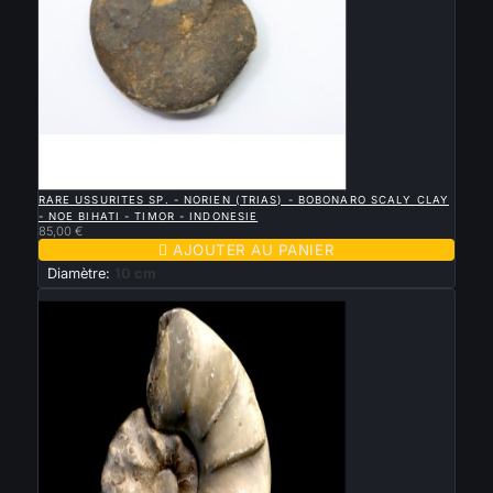

APERÇU RAPIDE
RARE USSURITES SP. - NORIEN (TRIAS) - BOBONARO SCALY CLAY
- NOE BIHATI - TIMOR - INDONESIE
85,00 €

AJOUTER AU PANIER
Diamètre:
10 cm
Nouveau