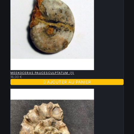

APERÇU RAPIDE
MEEKOCERAS PAUCESCULPTATUM (1)
16,00 €

AJOUTER AU PANIER
Vendu