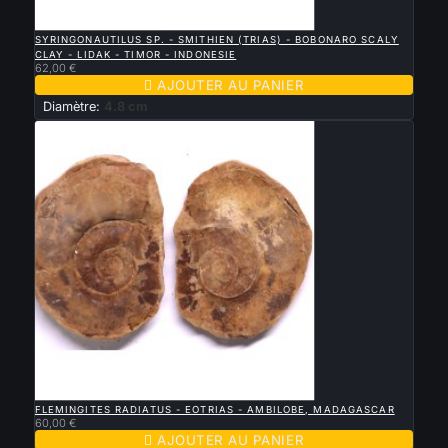

APERÇU RAPIDE
SYRINGONAUTILUS SP. - SMITHIEN (TRIAS) - BOBONARO SCALY
CLAY - LIDAK - TIMOR - INDONESIE
62,00 €

AJOUTER AU PANIER
Diamètre:
4.8 cm

APERÇU RAPIDE
FLEMINGITES RADIATUS - EOTRIAS - AMBILOBE, MADAGASCAR
60,00 €

AJOUTER AU PANIER