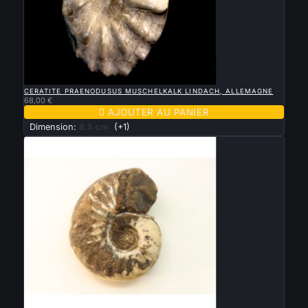

APERÇU RAPIDE
CERATITE PRAENODUSUS MUSCHELKALK LINDACH, ALLEMAGNE
68,00 €

AJOUTER AU PANIER
Dimension:
8.5 cm
(+1)