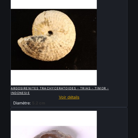

APERÇU RAPIDE
ARGOSIRENITES TRACHYCERATOIDES - TRIAS - TIMOR -
INDONESIE
Voir détails
Diamètre:
5.2 cm
Vendu