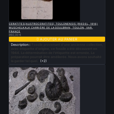

APERÇU RAPIDE
CERATITES(AUSTROCERATITES) TOULONENSIS (RIEDEL, 1916)
MUSCHELKALK CARRIÈRE DE LAGOULBRAN, TOULON, VAR,
FRANCE
960,00 €

AJOUTER AU PANIER
Description::
Fossile provenant d'une ancienne collection,
avec étiquette d'origine, ce fossile a été découvert en
1944. La détermination de l'étiquette est erronée. La
préparation pourrait être améliorée. Nous avons souhaité
la garder tel quel.
(+2)
Nouveau