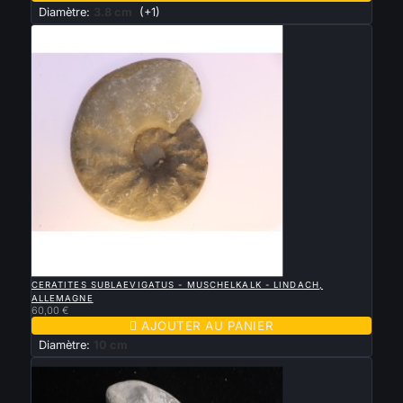
Diamètre:
3.8 cm
(+1)

APERÇU RAPIDE
CERATITES SUBLAEVIGATUS - MUSCHELKALK - LINDACH,
ALLEMAGNE
60,00 €

AJOUTER AU PANIER
Diamètre:
10 cm
Nouveau