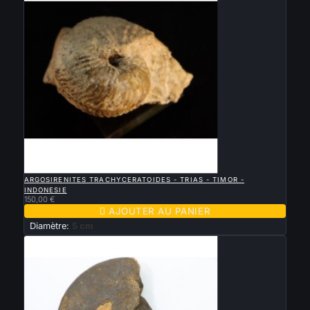

APERÇU RAPIDE
ARGOSIRENITES TRACHYCERATOIDES - TRIAS - TIMOR -
INDONESIE
150,00 €

AJOUTER AU PANIER
Diamètre:
5 cm