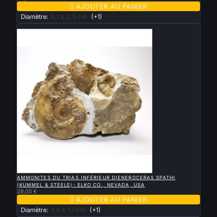

AJOUTER AU PANIER
Diamètre:
4,1 & 2,5 cm
(+1)
Nouveau

APERÇU RAPIDE
AMMONITES DU TRIAS INFÉRIEUR DIENEROCERAS SPATHI
(KUMMEL & STEELE)- ELKO CO., NEVADA, USA
28,00 €

AJOUTER AU PANIER
Diamètre:
3,2 & 1,1 cm
(+1)