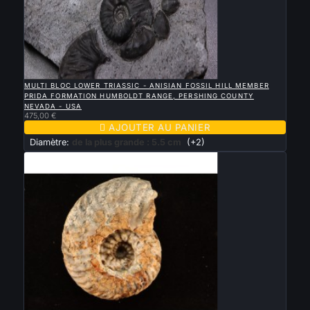

APERÇU RAPIDE
MULTI BLOC LOWER TRIASSIC - ANISIAN FOSSIL HILL MEMBER
PRIDA FORMATION HUMBOLDT RANGE, PERSHING COUNTY
NEVADA - USA
475,00 €

AJOUTER AU PANIER
Diamètre:
de la plus grande : 5.5 cm
(+2)