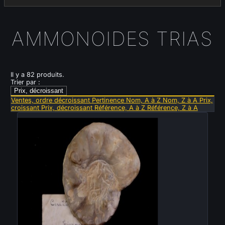
AMMONOIDES TRIAS
Il y a 82 produits.
Trier par :
Prix, décroissant
Ventes, ordre décroissant
Pertinence
Nom, A à Z
Nom, Z à A
Prix,
croissant
Prix, décroissant
Référence, A à Z
Référence, Z à A
Nouveau