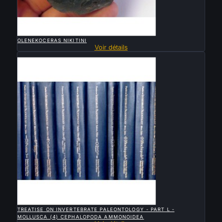

APERÇU RAPIDE
OLENEKOCERAS NIKITINI
Voir détails
Vendu

APERÇU RAPIDE
TREATISE ON INVERTEBRATE PALEONTOLOGY - PART L -
MOLLUSCA (4) CEPHALOPODA AMMONOIDEA