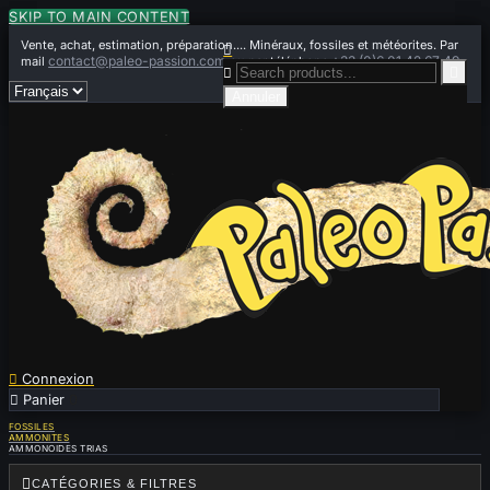
SKIP TO MAIN CONTENT
Vente, achat, estimation, préparation.... Minéraux, fossiles et météorites. Par

contact@paleo-passion.com
+33 (0)6 01 42 67 49
mail
ou par téléphone


Annuler

Connexion

Panier
0
FOSSILES
AMMONITES
AMMONOIDES TRIAS

CATÉGORIES & FILTRES