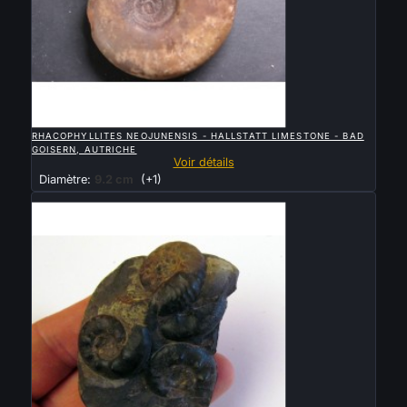

APERÇU RAPIDE
RHACOPHYLLITES NEOJUNENSIS - HALLSTATT LIMESTONE - BAD
GOISERN, AUTRICHE
Voir détails
Diamètre:
9.2 cm
(+1)
Vendu