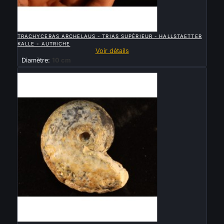

APERÇU RAPIDE
TRACHYCERAS ARCHELAUS - TRIAS SUPÉRIEUR - HALLSTAETTER
KALLE - AUTRICHE
Voir détails
Diamètre:
10 cm
Vendu

APERÇU RAPIDE