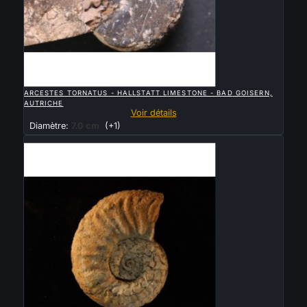

APERÇU RAPIDE
ARCESTES TORNATUS - HALLSTATT LIMESTONE - BAD GOISERN,
AUTRICHE
Voir détails
Diamètre:
7.0 cm
(+1)
Vendu