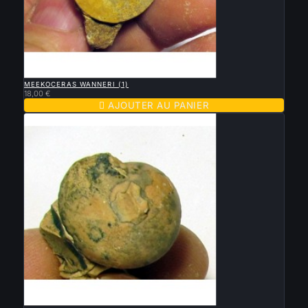

APERÇU RAPIDE
MEEKOCERAS WANNERI (1)
18,00 €

AJOUTER AU PANIER

APERÇU RAPIDE