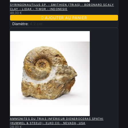

APERÇU RAPIDE
SYRINGONAUTILUS SP. - SMITHIEN (TRIAS) - BOBONARO SCALY
CLAY - LIDAK - TIMOR - INDONESIE
48,00 €

AJOUTER AU PANIER
Diamètre:
4.2 cm
Nouveau

APERÇU RAPIDE
AMMONITES DU TRIAS INFÉRIEUR DIENEROCERAS SPATHI
(KUMMEL & STEELE)- ELKO CO., NEVADA, USA
28,00 €