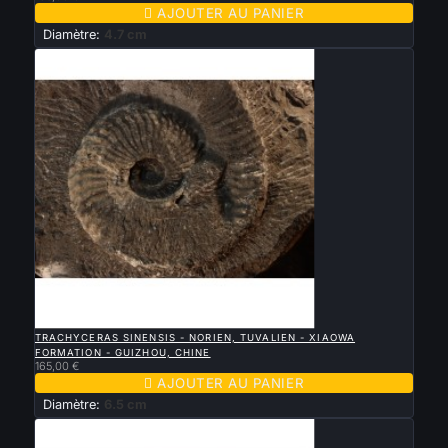

AJOUTER AU PANIER
Diamètre:
4.7 cm

APERÇU RAPIDE
TRACHYCERAS SINENSIS - NORIEN, TUVALIEN - XIAOWA
FORMATION - GUIZHOU, CHINE
165,00 €

AJOUTER AU PANIER
Diamètre:
6.5 cm