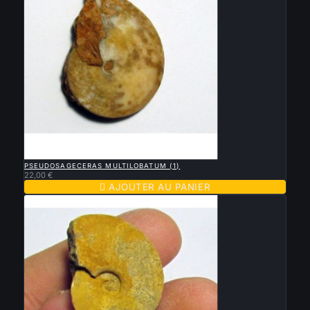

APERÇU RAPIDE
PSEUDOSAGECERAS MULTILOBATUM (1)
22,00 €

AJOUTER AU PANIER