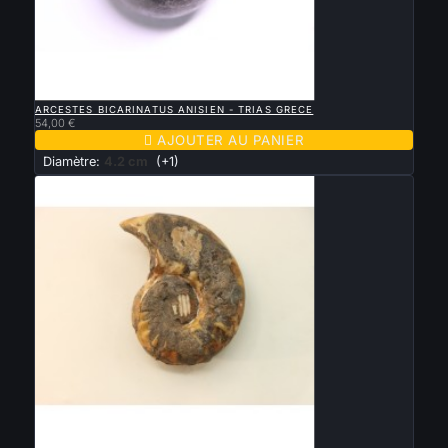

APERÇU RAPIDE
ARCESTES BICARINATUS ANISIEN - TRIAS GRECE
54,00 €

AJOUTER AU PANIER
Diamètre:
4.2 cm
(+1)