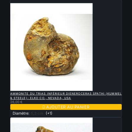
Nouveau

APERÇU RAPIDE
AMMONITE DU TRIAS INFÉRIEUR DIENEROCERAS SPATHI (KUMMEL
& STEELE)- ELKO CO., NEVADA, USA
26,00 €

AJOUTER AU PANIER
Diamètre:
6,3 cm
(+1)