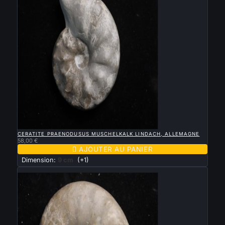

APERÇU RAPIDE
CERATITE PRAENODUSUS MUSCHELKALK LINDACH, ALLEMAGNE
58,00 €

AJOUTER AU PANIER
Dimension:
9 cm
(+1)
Nouveau