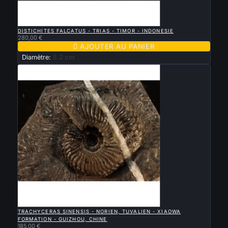

APERÇU RAPIDE
DISTICHITES FALCATUS - TRIAS - TIMOR - INDONESIE
280,00 €

AJOUTER AU PANIER
Diamètre:
5.2 cm

APERÇU RAPIDE
TRACHYCERAS SINENSIS - NORIEN, TUVALIEN - XIAOWA
FORMATION - GUIZHOU, CHINE
185,00 €