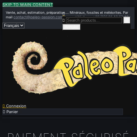
SKIP TO MAIN CONTENT
Vente, achat, estimation, préparation.... Minéraux, fossiles et météorites. Par

contact@paleo-passion.com
+33 (0)6 01 42 67 49
mail
ou par téléphone


Annuler

Connexion

Panier
0