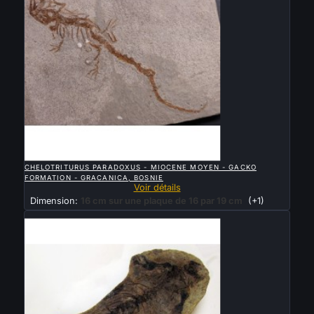

APERÇU RAPIDE
CHELOTRITURUS PARADOXUS - MIOCENE MOYEN - GACKO
FORMATION - GRACANICA, BOSNIE
Voir détails
Dimension:
16 cm sur une plaque de 16 par 19 cm
(+1)
Vendu