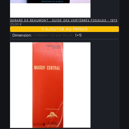

APERÇU RAPIDE
GERARD DE BEAUMONT : GUIDE DES VERTÉBRÉS FOSSILES - 1973
25,00 €

AJOUTER AU PANIER
Dimension:
FORMAT 22 par 16 cm
(+1)
Nouveau

APERÇU RAPIDE