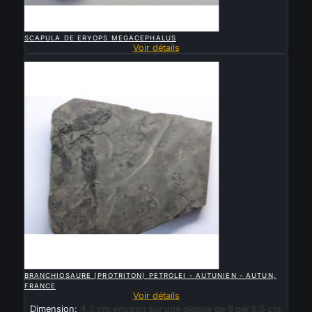

APERÇU RAPIDE
SCAPULA DE ERYOPS MEGACEPHALUS
Voir détails
Vendu

APERÇU RAPIDE
BRANCHIOSAURE (PROTRITON) PETROLEI - AUTUNIEN - AUTUN,
FRANCE
Voir détails
Dimension:
4.5 cm environ sur une plaque de 9 par 5.5 cm