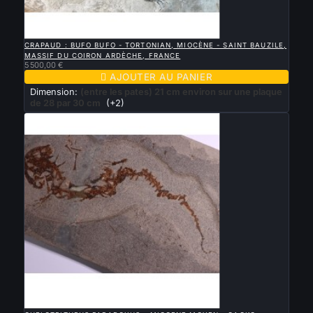

APERÇU RAPIDE
CRAPAUD : BUFO BUFO - TORTONIAN, MIOCÈNE - SAINT BAUZILE,
MASSIF DU COIRON ARDÈCHE, FRANCE
5 500,00 €

AJOUTER AU PANIER
Dimension:
(entre les pates) 21 cm environ sur une plaque
de 28 par 30 cm
(+2)

APERÇU RAPIDE