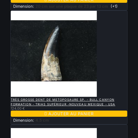
Dimension:
20 cm sur une plaque de 23 par 13 cm
(+1)

APERÇU RAPIDE
TRÈS GROSSE DENT DE METOPOSAURE SP. - BULL CANYON
FORMATION - TRIAS SUPÉRIEUR -NOUVEAU MEXIQUE - USA
124,00 €

AJOUTER AU PANIER
Dimension:
4.5 cm
Nouveau