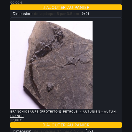
60,00 €

AJOUTER AU PANIER
Dimension:
de la plaque 8 par 3.5 cm
(+2)
Nouveau

APERÇU RAPIDE
BRANCHIOSAURE (PROTRITON) PETROLEI - AUTUNIEN - AUTUN,
FRANCE
52,00 €

AJOUTER AU PANIER
Dimension:
de la plaque 6.5 par 4.5 cm
(+2)