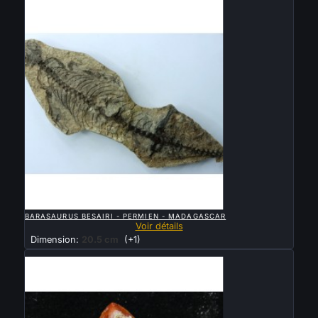
Vendu

APERÇU RAPIDE
BARASAURUS BESAIRI - PERMIEN - MADAGASCAR
Voir détails
Dimension:
20.5 cm
(+1)
Vendu