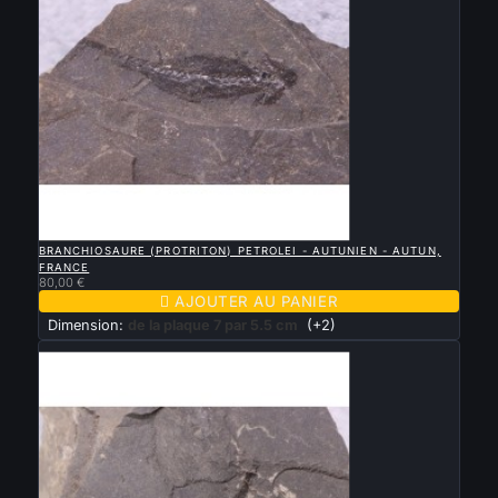

APERÇU RAPIDE
BRANCHIOSAURE (PROTRITON) PETROLEI - AUTUNIEN - AUTUN,
FRANCE
80,00 €

AJOUTER AU PANIER
Dimension:
de la plaque 7 par 5.5 cm
(+2)
Nouveau