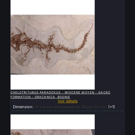
Vendu

APERÇU RAPIDE
CHELOTRITURUS PARADOXUS - MIOCENE MOYEN - GACKO
FORMATION - GRACANICA, BOSNIE
Voir détails
Dimension:
21 cm sur une plaque de 28 par 24 cm
(+1)
Vendu