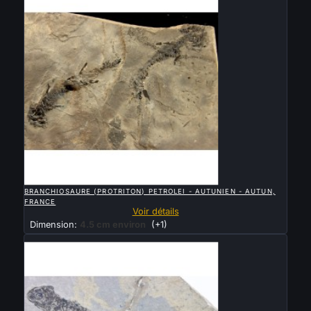

APERÇU RAPIDE
BRANCHIOSAURE (PROTRITON) PETROLEI - AUTUNIEN - AUTUN,
FRANCE
Voir détails
Dimension:
4.5 cm environ
(+1)
Vendu