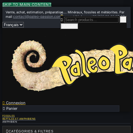
SKIP TO MAIN CONTENT
Vente, achat, estimation, préparation.... Minéraux, fossiles et météorites. Par

contact@paleo-passion.com
+33 (0)6 01 42 67 49
mail
ou par téléphone


Annuler

Connexion

Panier
0
FOSSILES
REPTILES ET AMPHIBIENS
AMPHIBIEN

CATÉGORIES & FILTRES