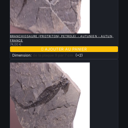

APERÇU RAPIDE
BRANCHIOSAURE (PROTRITON) PETROLEI - AUTUNIEN - AUTUN,
FRANCE
74,00 €

AJOUTER AU PANIER
Dimension:
de la plaque 9 par 7 cm
(+2)
Nouveau