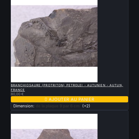

APERÇU RAPIDE
BRANCHIOSAURE (PROTRITON) PETROLEI - AUTUNIEN - AUTUN,
FRANCE
80,00 €

AJOUTER AU PANIER
Dimension:
de la plaque 9 par 6 cm
(+2)
Nouveau