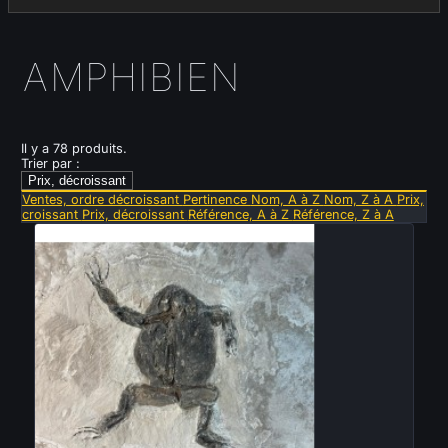
AMPHIBIEN
Il y a 78 produits.
Trier par :
Prix, décroissant
Ventes, ordre décroissant
Pertinence
Nom, A à Z
Nom, Z à A
Prix,
croissant
Prix, décroissant
Référence, A à Z
Référence, Z à A