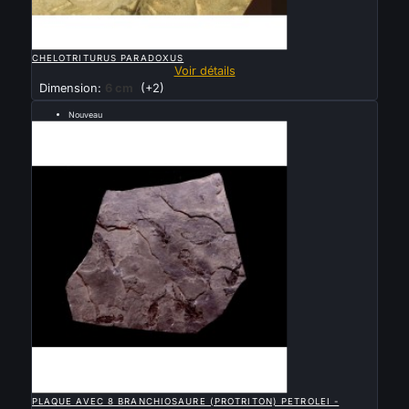

APERÇU RAPIDE
CHELOTRITURUS PARADOXUS
Voir détails
Dimension:
6 cm
(+2)
Nouveau
Vendu

APERÇU RAPIDE
PLAQUE AVEC 8 BRANCHIOSAURE (PROTRITON) PETROLEI -