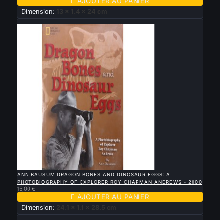

AJOUTER AU PANIER
Dimension:
13 x 1.4 x 24 cm
Nouveau

APERÇU RAPIDE
ANN BAUSUM DRAGON BONES AND DINOSAUR EGGS: A
PHOTOBIOGRAPHY OF EXPLORER ROY CHAPMAN ANDREWS - 2000
15,00 €

AJOUTER AU PANIER
Dimension:
24.1 x 1.1 x 28.5 cm