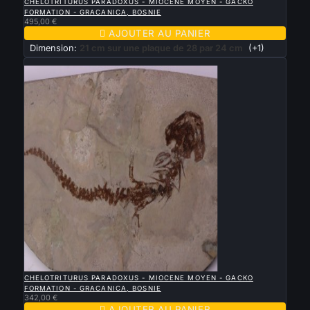
CHELOTRITURUS PARADOXUS - MIOCENE MOYEN - GACKO
FORMATION - GRACANICA, BOSNIE
495,00 €

AJOUTER AU PANIER
Dimension:
21 cm sur une plaque de 28 par 24 cm
(+1)
Nouveau

APERÇU RAPIDE
CHELOTRITURUS PARADOXUS - MIOCENE MOYEN - GACKO
FORMATION - GRACANICA, BOSNIE
342,00 €

AJOUTER AU PANIER