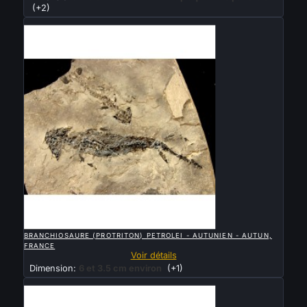
(+2)
Vendu

APERÇU RAPIDE
BRANCHIOSAURE (PROTRITON) PETROLEI - AUTUNIEN - AUTUN,
FRANCE
Voir détails
Dimension:
6 et 3.5 cm environ
(+1)
Vendu