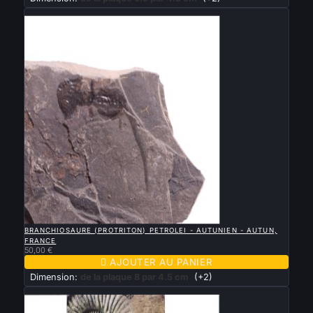
Nouveau

APERÇU RAPIDE
BRANCHIOSAURE (PROTRITON) PETROLEI - AUTUNIEN - AUTUN,
FRANCE
50,00 €

AJOUTER AU PANIER
Dimension:
de la plaque 8 par 4.5 cm
(+2)
Nouveau