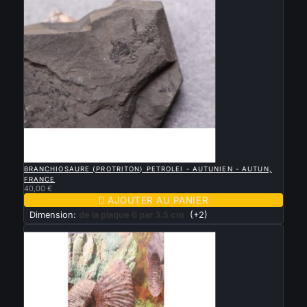

APERÇU RAPIDE
BRANCHIOSAURE (PROTRITON) PETROLEI - AUTUNIEN - AUTUN,
FRANCE
40,00 €

AJOUTER AU PANIER
Dimension:
de la plaque 6 par 3.5 cm
(+2)
Nouveau