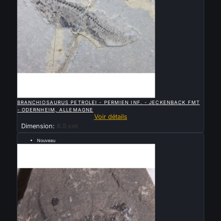

APERÇU RAPIDE
BRANCHIOSAURUS PETROLEI - PERMIEN INF. - JECKENBACK FMT
- ODERNHEIM, ALLEMAGNE
Voir détails
Dimension:
6.5 cm
Nouveau
Vendu