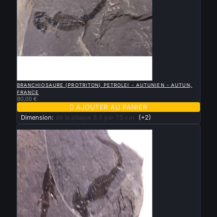

APERÇU RAPIDE
BRANCHIOSAURE (PROTRITON) PETROLEI - AUTUNIEN - AUTUN,
FRANCE
80,00 €

AJOUTER AU PANIER
Dimension:
de la plaque 8.5 par 7.5 cm
(+2)
Nouveau