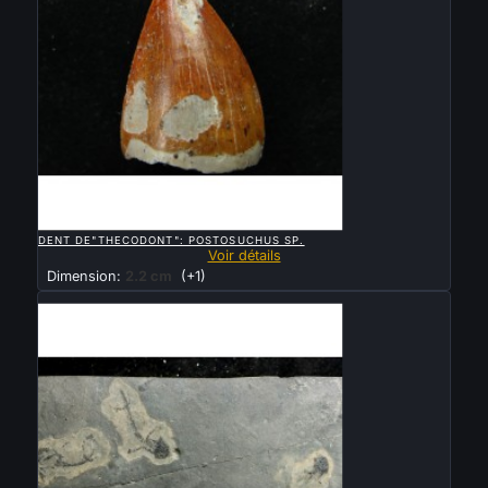

APERÇU RAPIDE
DENT DE"THECODONT": POSTOSUCHUS SP.
Voir détails
Dimension:
2.2 cm
(+1)
Vendu