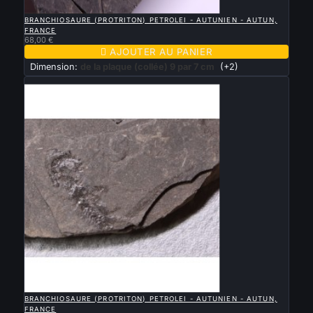

APERÇU RAPIDE
BRANCHIOSAURE (PROTRITON) PETROLEI - AUTUNIEN - AUTUN,
FRANCE
68,00 €

AJOUTER AU PANIER
Dimension:
de la plaque (collée) 9 par 7 cm
(+2)
Nouveau

APERÇU RAPIDE
BRANCHIOSAURE (PROTRITON) PETROLEI - AUTUNIEN - AUTUN,
FRANCE