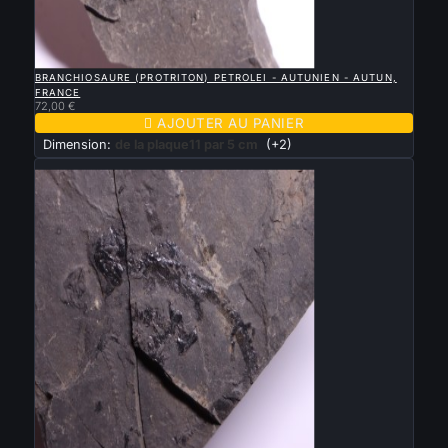

APERÇU RAPIDE
BRANCHIOSAURE (PROTRITON) PETROLEI - AUTUNIEN - AUTUN,
FRANCE
72,00 €

AJOUTER AU PANIER
Dimension:
de la plaque11 par 5 cm
(+2)
Nouveau