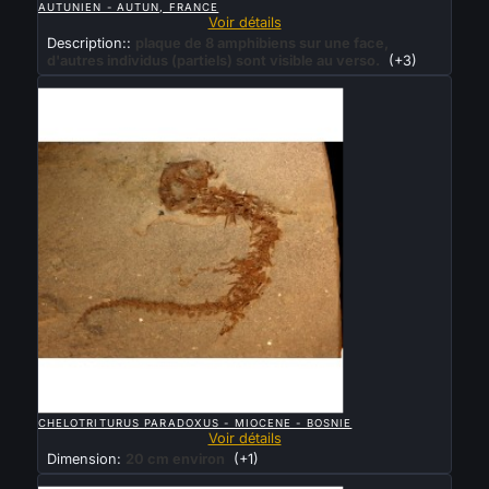
AUTUNIEN - AUTUN, FRANCE
Voir détails
Description::
plaque de 8 amphibiens sur une face,
d'autres individus (partiels) sont visible au verso.
(+3)
Vendu

APERÇU RAPIDE
CHELOTRITURUS PARADOXUS - MIOCENE - BOSNIE
Voir détails
Dimension:
20 cm environ
(+1)