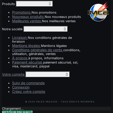
Produits
Toggle produits links

Promotions
Nos promotions
Nouveaux produits
Nos nouveaux produits
Meilleures ventes
Nos meilleures ventes
Notre société
Toggle notre société links

Livraison
Nos conditions générales de
livraison
Mentions légales
Mentions légales
Conditions générales de vente
conditions,
utilisation, générales, ventes
À propos
à propos, informations
Paiement sécurisé
paiement sécurisé, ssl,
visa, mastercard, paypal
Votre compte
Toggle your account links

Suivi de commande
Connexion
Créez votre compte
Chargement...
RETOUR EN HAUT