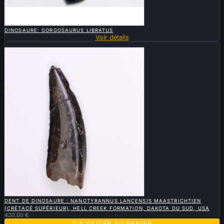

APERÇU RAPIDE
DINOSAURE: GORGOSAURUS LIBRATUS
Voir détails
Nouveau

APERÇU RAPIDE
DENT DE DINOSAURE : NANOTYRANNUS LANCENSIS MAASTRICHTIEN
(CRÉTACÉ SUPÉRIEUR), HELL CREEK FORMATION, DAKOTA DU SUD, USA
420,00 €

AJOUTER AU PANIER