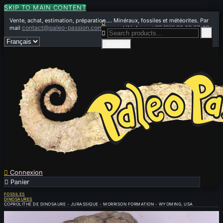
SKIP TO MAIN CONTENT
Vente, achat, estimation, préparation.... Minéraux, fossiles et météorites. Par

contact@paleo-passion.com
+33 (0)6 01 42 67 49
mail
ou par téléphone


Annuler

Connexion

Panier
0
FOSSILES
DINOSAURES
COPROLITHE DE DINOSAURE - JURASSIQUE - MORRISON FORMATION - WYOMING, USA