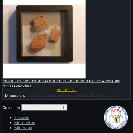

APERÇU RAPIDE
COQUILLES D'ŒUFS MEGALOOLITHUS - DU DINOSAURE TITANOSAURE
HYPSELOSAURUS
Voir détails
Dimension:
présenté dans une boite à membrane de 7 par 7 cm
Collection
Toggle collection links

Fossiles
Météorites
Minéraux