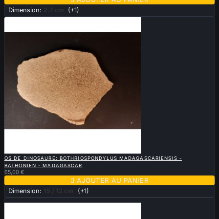
Dimension:
2.7 cm
(+1)

APERÇU RAPIDE
OS DE DINOSAURE: BOTHRIOSPONDYLUS MADAGASCARIENSIS -
BATHONIEN - MADAGASCAR
65,00 €

AJOUTER AU PANIER
Dimension:
15 / 12 cm
(+1)
Vendu