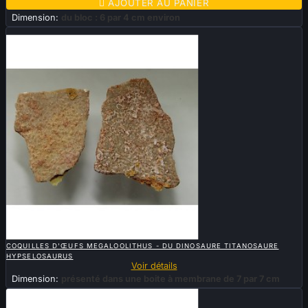

AJOUTER AU PANIER
Dimension:
du bloc : 6 par 4 cm environ
Vendu

APERÇU RAPIDE
COQUILLES D'ŒUFS MEGALOOLITHUS - DU DINOSAURE TITANOSAURE
HYPSELOSAURUS
Voir détails
Dimension:
présenté dans une boite à membrane de 7 par 7 cm