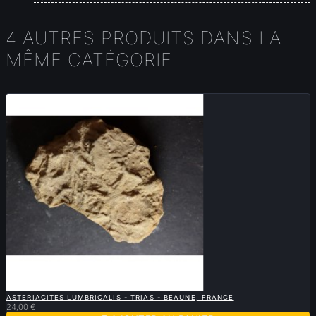
4 AUTRES PRODUITS DANS LA
MÊME CATÉGORIE

APERÇU RAPIDE
ASTERIACITES LUMBRICALIS - TRIAS - BEAUNE, FRANCE
24,00 €