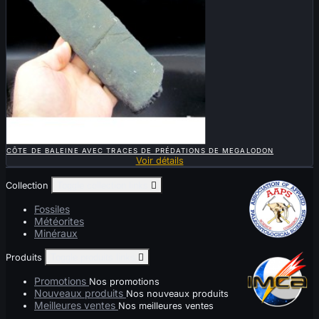

APERÇU RAPIDE
CÔTE DE BALEINE AVEC TRACES DE PRÉDATIONS DE MEGALODON
Voir détails
Collection
Toggle collection links

Fossiles
Météorites
Minéraux
Produits
Toggle produits links

Promotions
Nos promotions
Nouveaux produits
Nos nouveaux produits
Meilleures ventes
Nos meilleures ventes