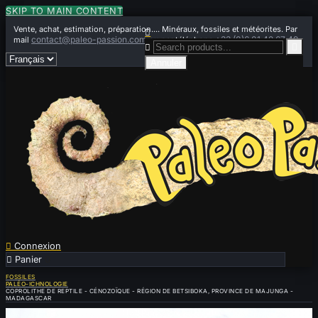
SKIP TO MAIN CONTENT
Vente, achat, estimation, préparation.... Minéraux, fossiles et météorites. Par

contact@paleo-passion.com
+33 (0)6 01 42 67 49
mail
ou par téléphone


Annuler

Connexion

Panier
0
FOSSILES
PALÉO-ICHNOLOGIE
COPROLITHE DE REPTILE - CÉNOZOÏQUE - RÉGION DE BETSIBOKA, PROVINCE DE MAJUNGA -
MADAGASCAR