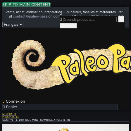
SKIP TO MAIN CONTENT
Vente, achat, estimation, préparation.... Minéraux, fossiles et météorites. Par

contact@paleo-passion.com
+33 (0)6 01 42 67 49
mail
ou par téléphone


Annuler

Connexion

Panier
0
MINÉRAUX
PHOSPHATES
CAMPYLITE, DRY GILL MINE, CUMBRIA, ANGLETERRE