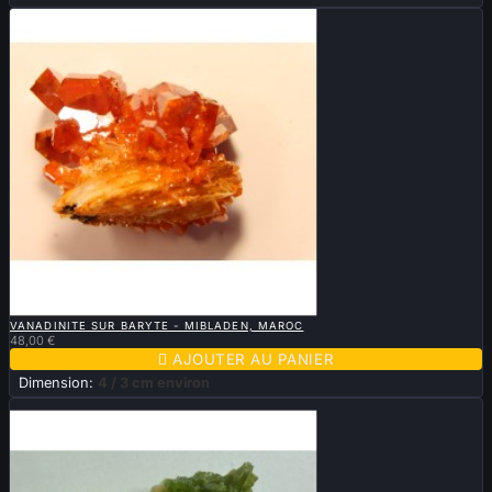

APERÇU RAPIDE
VANADINITE SUR BARYTE - MIBLADEN, MAROC
48,00 €

AJOUTER AU PANIER
Dimension:
4 / 3 cm environ
Vendu