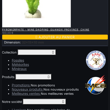

APERÇU RAPIDE
PYROMORPHITE - MINE DAOPING, GUANGXI PROVINCE, CHINE
100,00 €

AJOUTER AU PANIER
Dimension:
32x15x10 mm
Collection
Toggle collection links

Fossiles
Météorites
Minéraux
Produits
Toggle produits links

Promotions
Nos promotions
Nouveaux produits
Nos nouveaux produits
Meilleures ventes
Nos meilleures ventes
Notre société
Toggle notre société links

Livraison