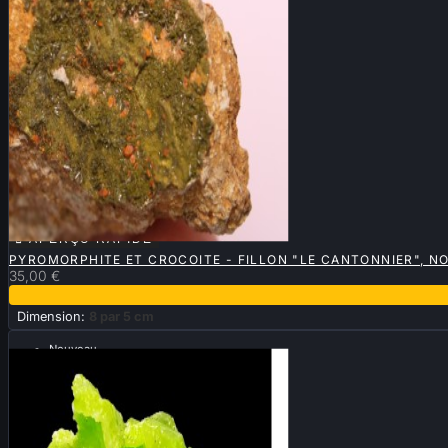

APERÇU RAPIDE
PYROMORPHITE ET CROCOITE - FILLON "LE CANTONNIER", N
35,00 €
Dimension:
8 par 5 cm
Nouveau