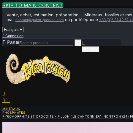
SKIP TO MAIN CONTENT
Vente, achat, estimation, préparation.... Minéraux, fossiles et mét
mail
ou par téléphone
contact@paleo-passion.com
+33 (0)6 01 42 67 4

Connexion

Panier
0



Annuler


0
MINÉRAUX
PHOSPHATES
PYROMORPHITE ET CROCOITE - FILLON "LE CANTONNIER", NONTRON (24) 