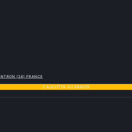
ONTRON (24) FRANCE

AJOUTER AU PANIER