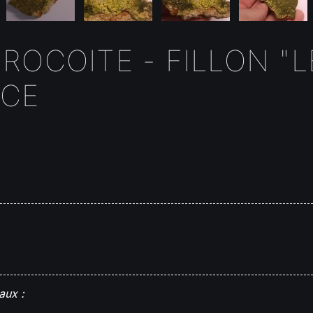
ROCOITE - FILLON "L
NCE
aux :