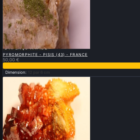

APERÇU RAPIDE
PYROMORPHITE - PISIS (43) - FRANCE
50,00 €
Dimension:
12 par 6 cm