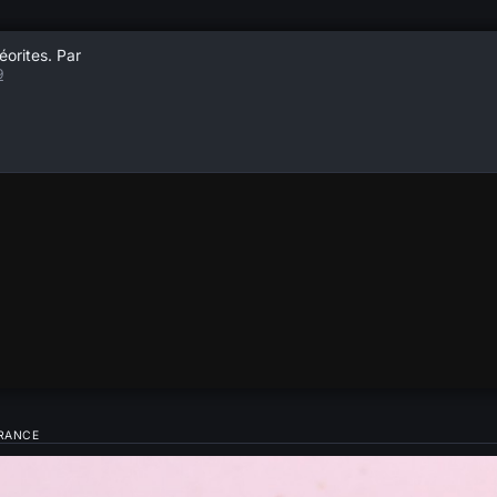
éorites. Par
9
FRANCE