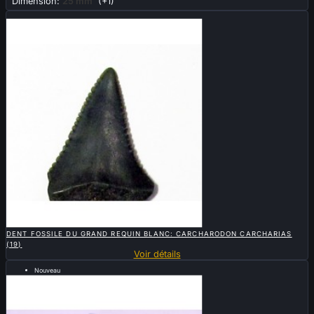
Dimension:
25 mm
(+1)
Vendu

APERÇU RAPIDE
DENT FOSSILE DU GRAND REQUIN BLANC: CARCHARODON CARCHARIAS
(19)
Voir détails
Nouveau
...5,8cm.....