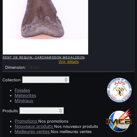

APERÇU RAPIDE
DENT DE REQUIN: CARCHARODON MEGALODON
Voir détails
Dimension:
7.6 cm
Collection
Toggle collection links

Fossiles
Météorites
Minéraux
Produits
Toggle produits links

Promotions
Nos promotions
Nouveaux produits
Nos nouveaux produits
Meilleures ventes
Nos meilleures ventes