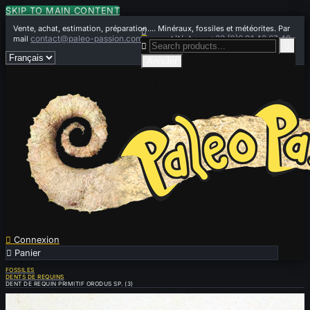
SKIP TO MAIN CONTENT
Vente, achat, estimation, préparation.... Minéraux, fossiles et météorites. Par

contact@paleo-passion.com
+33 (0)6 01 42 67 49
mail
ou par téléphone


Annuler

Connexion

Panier
0
FOSSILES
DENTS DE REQUINS
DENT DE REQUIN PRIMITIF ORODUS SP. (3)