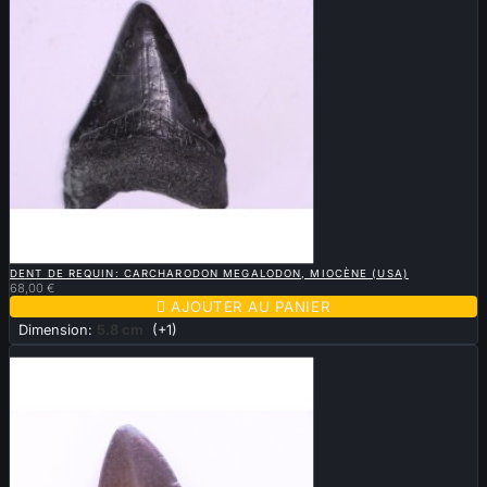

APERÇU RAPIDE
DENT DE REQUIN: CARCHARODON MEGALODON, MIOCÈNE (USA)
68,00 €

AJOUTER AU PANIER
Dimension:
5.8 cm
(+1)
Vendu