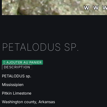
PETALODUS SP.

AJOUTER AU PANIER
DESCRIPTION
PETALODUS sp.
Mississipien
Pitkin Limestone
Washington county, Arkansas