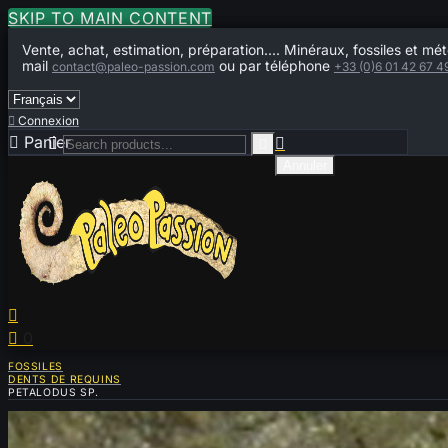
SKIP TO MAIN CONTENT
Vente, achat, estimation, préparation.... Minéraux, fossiles et mét
mail
ou par téléphone
contact@paleo-passion.com
+33 (0)6 01 42 67 4

Connexion

Panier
0



Annuler


0
FOSSILES
DENTS DE REQUINS
PETALODUS SP.