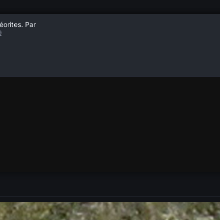
éorites. Par
9