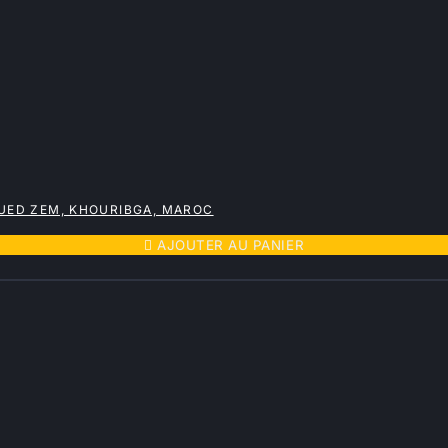
OUED ZEM, KHOURIBGA, MAROC

AJOUTER AU PANIER