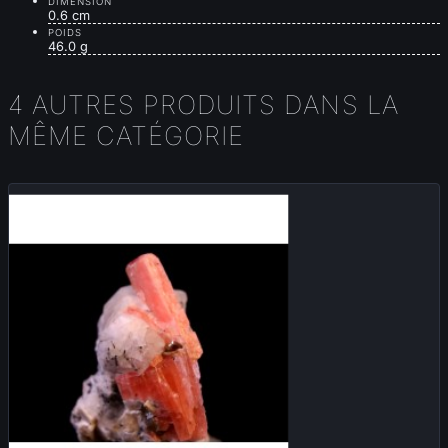
DIMENSION
0.6 cm
POIDS
46.0 g
4 AUTRES PRODUITS DANS LA
MÊME CATÉGORIE
Vendu