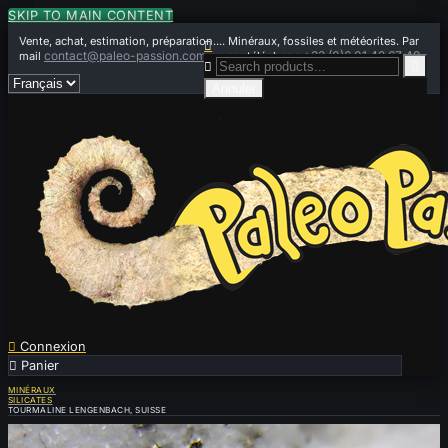
SKIP TO MAIN CONTENT
Vente, achat, estimation, préparation.... Minéraux, fossiles et météorites. Par

contact@paleo-passion.com
+33 (0)6 01 42 67 49
mail
ou par téléphone


Annuler

Connexion

Panier
0
MINÉRAUX
SILICATES
TOURMALINE LENGENBACH, SUISSE