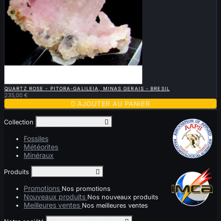

APERÇU RAPIDE
QUARTZ ROSE - PITORA-GALILEIA, MINAS GERAIS - BRESIL
235,00 €

AJOUTER AU PANIER
Collection
Toggle collection links

Fossiles
Météorites
Minéraux
Produits
Toggle produits links

Promotions
Nos promotions
Nouveaux produits
Nos nouveaux produits
Meilleures ventes
Nos meilleures ventes