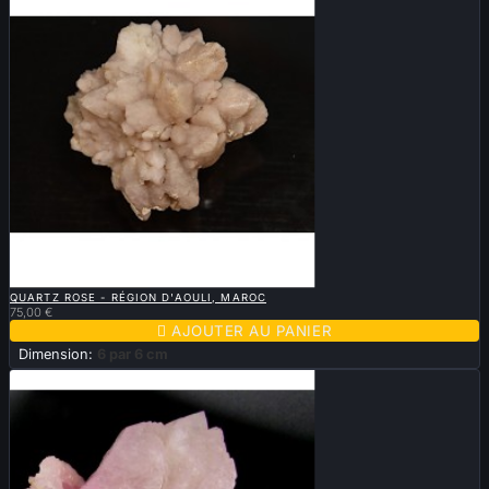

APERÇU RAPIDE
QUARTZ ROSE - RÉGION D'AOULI, MAROC
75,00 €

AJOUTER AU PANIER
Dimension:
6 par 6 cm