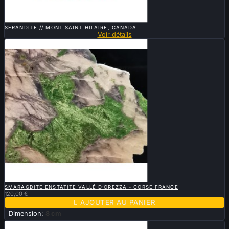

APERÇU RAPIDE
SERANDITE // MONT SAINT HILAIRE, CANADA
Voir détails

APERÇU RAPIDE
SMARAGDITE ENSTATITE VALLÉ D’OREZZA - CORSE FRANCE
120,00 €

AJOUTER AU PANIER
Dimension:
8 cm