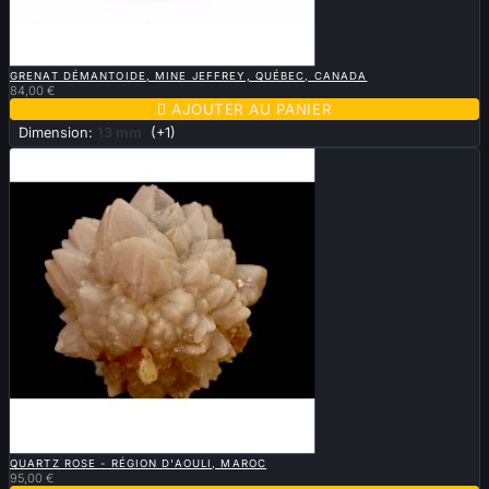

APERÇU RAPIDE
GRENAT DÉMANTOIDE, MINE JEFFREY, QUÉBEC, CANADA
84,00 €

AJOUTER AU PANIER
Dimension:
13 mm
(+1)

APERÇU RAPIDE
QUARTZ ROSE - RÉGION D'AOULI, MAROC
95,00 €