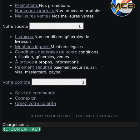
Promotions
Nos promotions
Nouveaux produits
Nos nouveaux produits
Meilleures ventes
Nos meilleures ventes
Notre société
Toggle notre société links

Livraison
Nos conditions générales de
livraison
Mentions légales
Mentions légales
Conditions générales de vente
conditions,
utilisation, générales, ventes
À propos
à propos, informations
Paiement sécurisé
paiement sécurisé, ssl,
visa, mastercard, paypal
Votre compte
Toggle your account links

Suivi de commande
Connexion
Créez votre compte
Chargement...
RETOUR EN HAUT