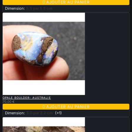

AJOUTER AU PANIER
Dimension:
5.5 par 5.5 cm

APERÇU RAPIDE
OPALE BOULDER- AUSTRALIE
70,00 €

AJOUTER AU PANIER
Dimension:
3.0 par 2.2 cm
(+1)