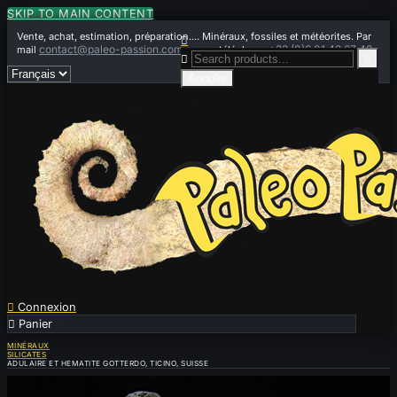
SKIP TO MAIN CONTENT
Vente, achat, estimation, préparation.... Minéraux, fossiles et météorites. Par

contact@paleo-passion.com
+33 (0)6 01 42 67 49
mail
ou par téléphone


Annuler

Connexion

Panier
0
MINÉRAUX
SILICATES
ADULAIRE ET HEMATITE GOTTERDO, TICINO, SUISSE