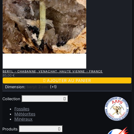

APERÇU RAPIDE
BERYL - CHABANNE, VENACHAT, HAUTE VIENNE - FRANCE
85,00 €

AJOUTER AU PANIER
Dimension:
beryl: 2 cm
(+1)
Collection
Toggle collection links

Fossiles
Météorites
Minéraux
Produits
Toggle produits links
