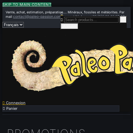
SKIP TO MAIN CONTENT
Vente, achat, estimation, préparation.... Minéraux, fossiles et météorites. Par

contact@paleo-passion.com
+33 (0)6 01 42 67 49
mail
ou par téléphone


Annuler

Connexion

Panier
0