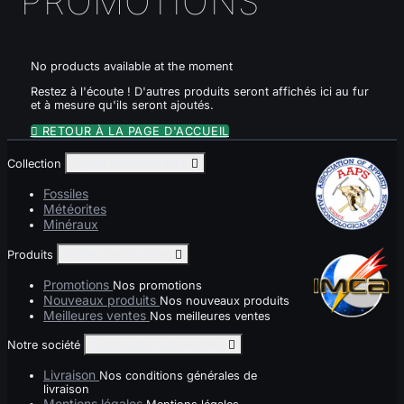
PROMOTIONS
No products available at the moment
Restez à l'écoute ! D'autres produits seront affichés ici au fur
et à mesure qu'ils seront ajoutés.

RETOUR À LA PAGE D'ACCUEIL
Collection
Toggle collection links

Fossiles
Météorites
Minéraux
Produits
Toggle produits links

Promotions
Nos promotions
Nouveaux produits
Nos nouveaux produits
Meilleures ventes
Nos meilleures ventes
Notre société
Toggle notre société links

Livraison
Nos conditions générales de
livraison
Mentions légales