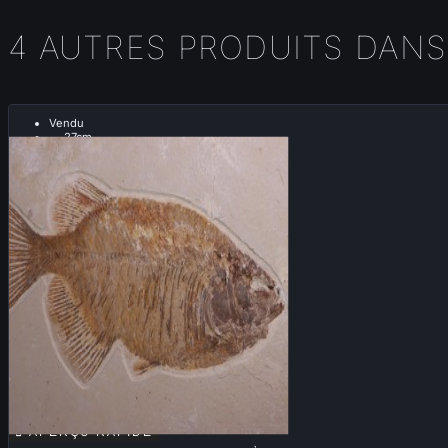
4 AUTRES PRODUITS DANS
Vendu
.....27cm.....

APERÇU RAPIDE