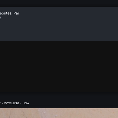
éorites. Par
9
T - WYOMING - USA