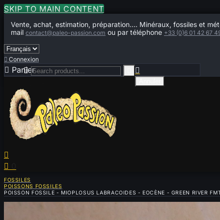
SKIP TO MAIN CONTENT
Vente, achat, estimation, préparation.... Minéraux, fossiles et mét
mail
ou par téléphone
contact@paleo-passion.com
+33 (0)6 01 42 67 4

Connexion

Panier
0



Annuler


0
FOSSILES
POISSONS FOSSILES
POISSON FOSSILE - MIOPLOSUS LABRACOIDES - EOCÈNE - GREEN RIVER FM