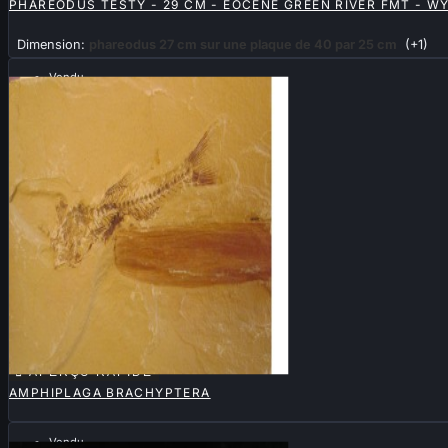
PHAREODUS TESTY - 29 CM - EOCÈNE GREEN RIVER FMT - W
Dimension:
phareodus 27 cm sur une plaque de 40 par 25 cm
(+1)
Vendu

APERÇU RAPIDE
AMPHIPLAGA BRACHYPTERA
Vendu