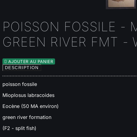
POISSON FOSSILE - 
GREEN RIVER FMT -

AJOUTER AU PANIER
DESCRIPTION
poisson fossile
Mioplosus labracoides
Eocène (50 MA environ)
green river formation
(F2 - split fish)