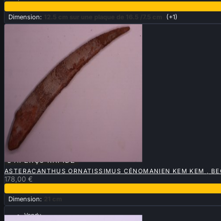
Dimension:
12.5 cm sur une plaque de 16.5 /7.5 cm
(+1)

APERÇU RAPIDE
ASTERACANTHUS ORNATISSIMUS CÉNOMANIEN KEM KEM , BE
178,00 €
Dimension:
21 cm
Vendu