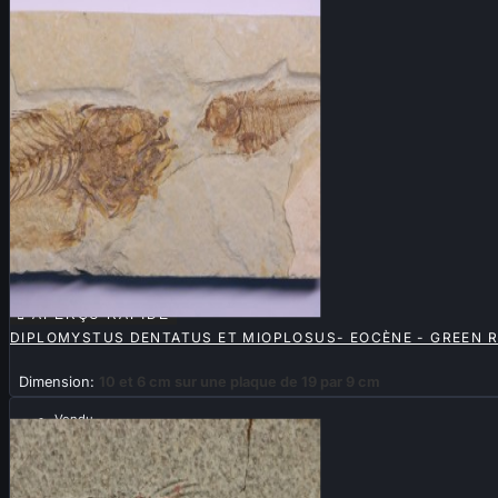

APERÇU RAPIDE
DIPLOMYSTUS DENTATUS ET MIOPLOSUS- EOCÈNE - GREEN R
Dimension:
10 et 6 cm sur une plaque de 19 par 9 cm
Vendu