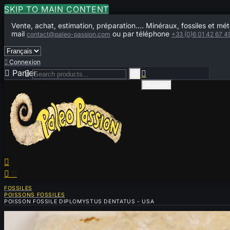
SKIP TO MAIN CONTENT
Vente, achat, estimation, préparation.... Minéraux, fossiles et mét
mail
ou par téléphone
contact@paleo-passion.com
+33 (0)6 01 42 67 4

Connexion

Panier
0



Annuler


0
FOSSILES
POISSONS FOSSILES
POISSON FOSSILE DIPLOMYSTUS DENTATUS - USA