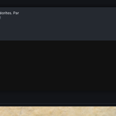
éorites. Par
9