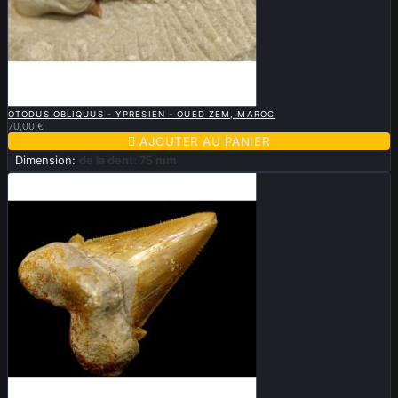

APERÇU RAPIDE
OTODUS OBLIQUUS - YPRESIEN - OUED ZEM, MAROC
70,00 €

AJOUTER AU PANIER
Dimension:
de la dent: 75 mm