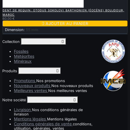

APERÇU RAPIDE
DENT DE REQUIN: OTODUS SOKOLOVI BARTHONIEN (ÉOCÈNE) BOUJDOUR,
MAROC
60,00 €

AJOUTER AU PANIER
Dimension:
55 mm
Collection
Toggle collection links

Fossiles
Météorites
Minéraux
Produits
Toggle produits links

Promotions
Nos promotions
Nouveaux produits
Nos nouveaux produits
Meilleures ventes
Nos meilleures ventes
Notre société
Toggle notre société links

Livraison
Nos conditions générales de
livraison
Mentions légales
Mentions légales
Conditions générales de vente
conditions,
utilisation, générales, ventes