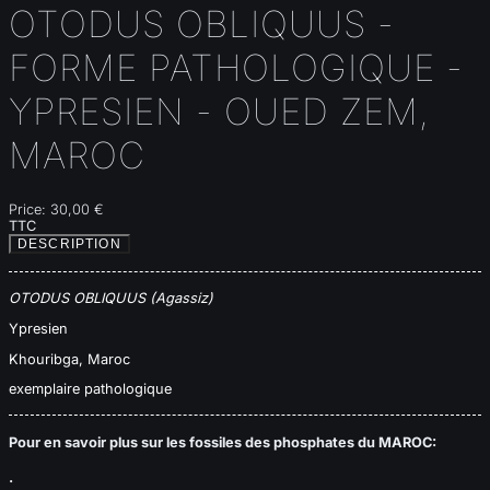
OTODUS OBLIQUUS -
FORME PATHOLOGIQUE -
YPRESIEN - OUED ZEM,
MAROC
Price:
30,00 €
TTC
DESCRIPTION
OTODUS OBLIQUUS (Agassiz)
Ypresien
Khouribga, Maroc
exemplaire pathologique
Pour en savoir plus sur les fossiles des phosphates du MAROC:
.