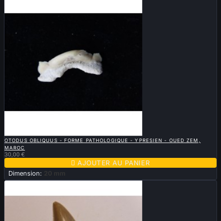

APERÇU RAPIDE
OTODUS OBLIQUUS - FORME PATHOLOGIQUE - YPRESIEN - OUED ZEM,
MAROC
30,00 €

AJOUTER AU PANIER
Dimension:
20 mm