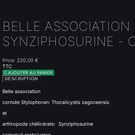
BELLE ASSOCIATION
SYNZIPHOSURINE - 
Price:
220,00 €
TTC

AJOUTER AU PANIER
DESCRIPTION
Belle association
cornute Stylophoran: Thoralicystis zagoraensis
et
arthropode chélicérate: Synziphosurine
conservé recto/verso