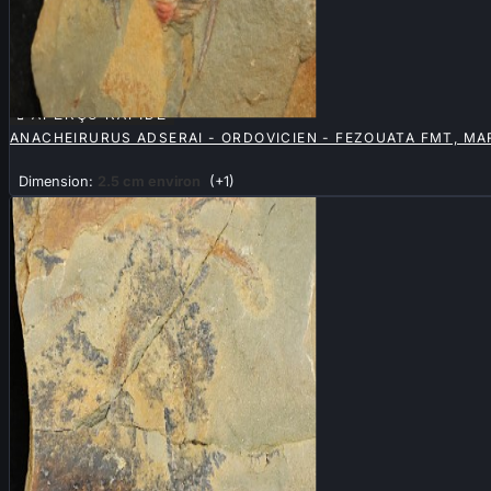

APERÇU RAPIDE
ANACHEIRURUS ADSERAI - ORDOVICIEN - FEZOUATA FMT, M
Dimension:
2.5 cm environ
(+1)