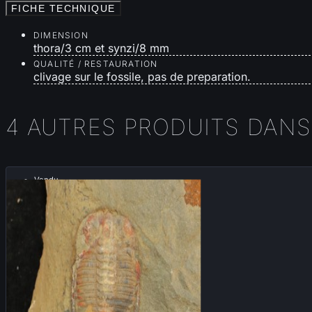
FICHE TECHNIQUE
DIMENSION
thora/3 cm et synzi/8 mm
QUALITÉ / RESTAURATION
clivage sur le fossile, pas de preparation.
4 AUTRES PRODUITS DANS
Vendu