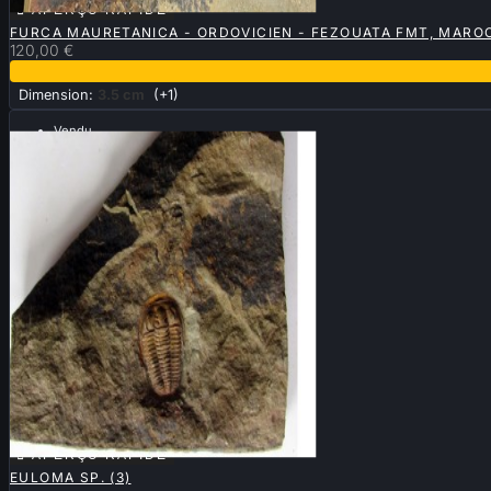

APERÇU RAPIDE
FURCA MAURETANICA - ORDOVICIEN - FEZOUATA FMT, MARO
120,00 €
Dimension:
3.5 cm
(+1)
Vendu

APERÇU RAPIDE
EULOMA SP. (3)