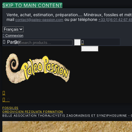
SKIP TO MAIN CONTENT
Vente, achat, estimation, préparation.... Minéraux, fossiles et mét
mail
ou par téléphone
contact@paleo-passion.com
+33 (0)6 01 42 67 4

Connexion

Panier
0



Annuler


0
FOSSILES
ORDOVICIEN FEZOUATA FORMATION
BELLE ASSOCIATION THORALICYSTIS ZAGORAENSIS ET SYNZIPHOSURINE - 