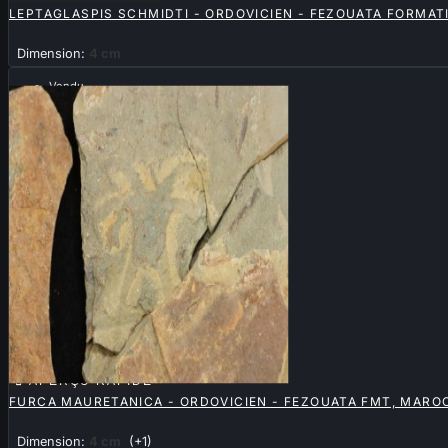
LEPTAGLASPIS SCHMIDTI - ORDOVICIEN - FEZOUATA FORMAT
Dimension:
4 cm
Vendu

APERÇU RAPIDE
FURCA MAURETANICA - ORDOVICIEN - FEZOUATA FMT, MARO
Dimension:
4 cm
(+1)