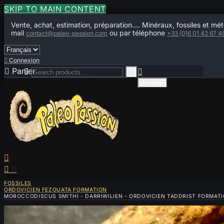
SKIP TO MAIN CONTENT
Vente, achat, estimation, préparation.... Minéraux, fossiles et mét
mail
ou par téléphone
contact@paleo-passion.com
+33 (0)6 01 42 67 4

Connexion

Panier
0



Annuler


0
FOSSILES
ORDOVICIEN FEZOUATA FORMATION
MOROCCODISCUS SMITHI - DARRIWILIEN - ORDOVICIEN TADDRIST FORMAT