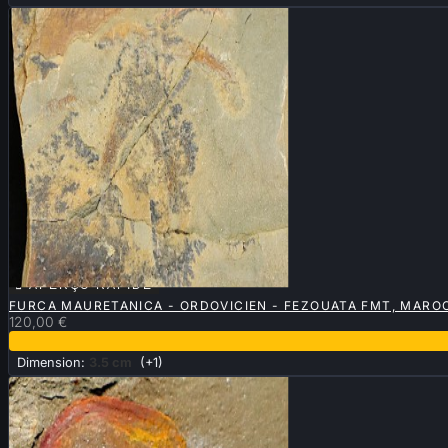

APERÇU RAPIDE
FURCA MAURETANICA - ORDOVICIEN - FEZOUATA FMT, MARO
120,00 €
Dimension:
3.5 cm
(+1)