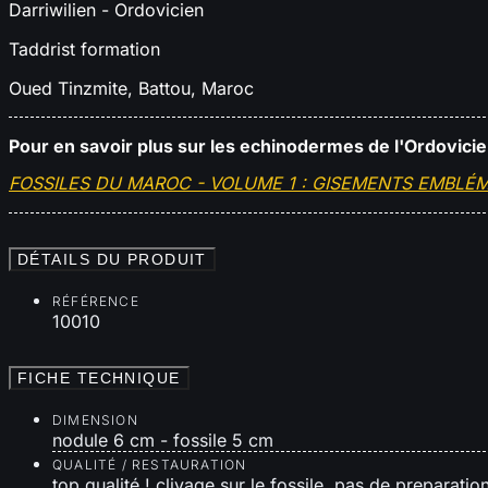
Darriwilien -
Ordovicien
Taddrist formation
Oued Tinzmite, Battou, Maroc
Pour en savoir plus sur les echinodermes de l'Ordovici
FOSSILES DU MAROC - VOLUME 1 : GISEMENTS EMBLÉM
DÉTAILS DU PRODUIT
RÉFÉRENCE
10010
FICHE TECHNIQUE
DIMENSION
nodule 6 cm - fossile 5 cm
QUALITÉ / RESTAURATION
top qualité ! clivage sur le fossile, pas de preparation