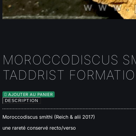
MOROCCODISCUS SMI
TADDRIST FORMATIO

AJOUTER AU PANIER
DESCRIPTION
Moroccodiscus smithi (Reich & alii 2017)
une rareté conservé recto/verso