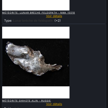

APERÇU RAPIDE
MÉTÉORITE: LUNAR BRÉCHE FELDSPATH - NWA 15018
Voir détails
Type:
Lunar bréche de feldspath
(+2)
Vendu

APERÇU RAPIDE
MÉTÉORITE SIKHOTE ALIN - RUSSIE
Voir détails