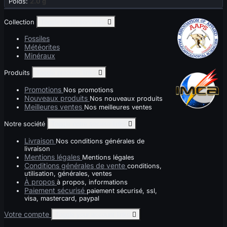
Poids:
2.0 g
Collection
Toggle collection links

Fossiles
Météorites
Minéraux
Produits
Toggle produits links

Promotions
Nos promotions
Nouveaux produits
Nos nouveaux produits
Meilleures ventes
Nos meilleures ventes
Notre société
Toggle notre société links

Livraison
Nos conditions générales de
livraison
Mentions légales
Mentions légales
Conditions générales de vente
conditions,
utilisation, générales, ventes
À propos
à propos, informations
Paiement sécurisé
paiement sécurisé, ssl,
visa, mastercard, paypal
Votre compte
Toggle your account links
