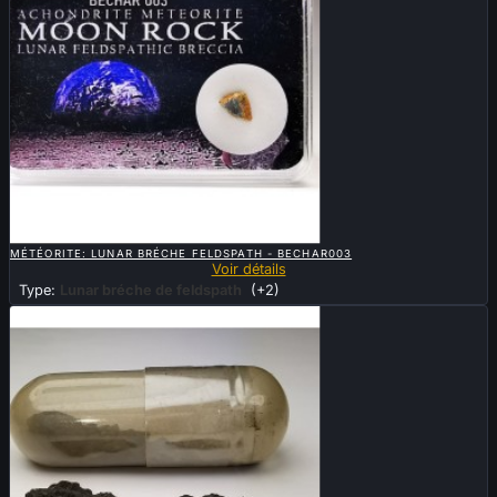

APERÇU RAPIDE
MÉTÉORITE: LUNAR BRÉCHE FELDSPATH - BECHAR003
Voir détails
Type:
Lunar bréche de feldspath
(+2)