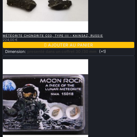

APERÇU RAPIDE
MÉTÉORITE CHONDRITE C03, TYPE III - KAINSAZ, RUSSIE
224,00 €

AJOUTER AU PANIER
Dimension:
presenté dans un coffret 30 /30 mm
(+1)
Vendu