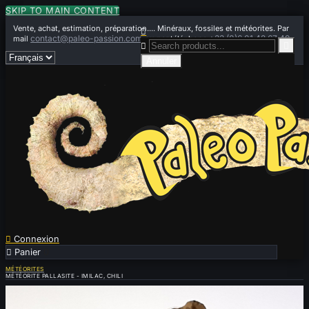
SKIP TO MAIN CONTENT
Vente, achat, estimation, préparation.... Minéraux, fossiles et météorites. Par

contact@paleo-passion.com
+33 (0)6 01 42 67 49
mail
ou par téléphone


Annuler

Connexion

Panier
0
MÉTÉORITES
MÉTÉORITE PALLASITE - IMILAC, CHILI