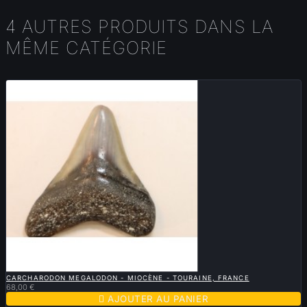
4 AUTRES PRODUITS DANS LA
MÊME CATÉGORIE

APERÇU RAPIDE
CARCHARODON MEGALODON - MIOCÈNE - TOURAINE, FRANCE
68,00 €

AJOUTER AU PANIER