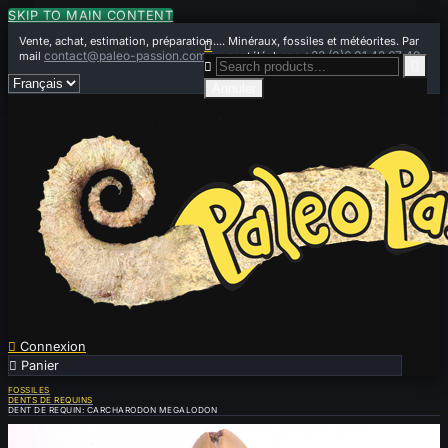
SKIP TO MAIN CONTENT
Vente, achat, estimation, préparation.... Minéraux, fossiles et météorites. Par

contact@paleo-passion.com
+33 (0)6 01 42 67 49
mail
ou par téléphone


Annuler

Connexion

Panier
0
FOSSILES
DENTS DE REQUINS
DENT DE REQUIN: CARCHARODON MEGALODON