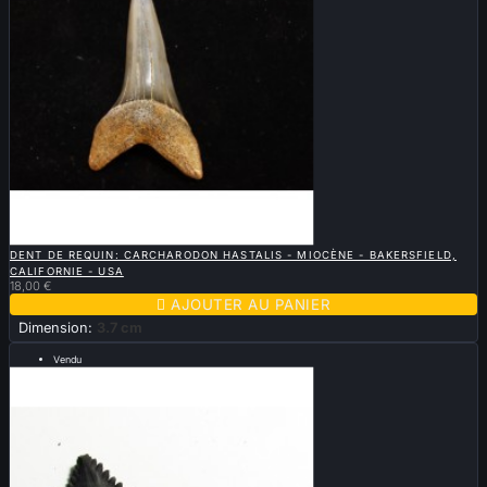

APERÇU RAPIDE
DENT DE REQUIN: CARCHARODON HASTALIS - MIOCÈNE - BAKERSFIELD,
CALIFORNIE - USA
18,00 €

AJOUTER AU PANIER
Dimension:
3.7 cm
Vendu
.....13cm.....