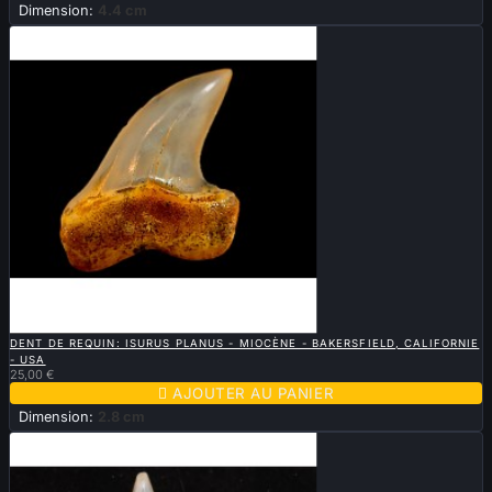
Dimension:
4.4 cm

APERÇU RAPIDE
DENT DE REQUIN: ISURUS PLANUS - MIOCÈNE - BAKERSFIELD, CALIFORNIE
- USA
25,00 €

AJOUTER AU PANIER
Dimension:
2.8 cm