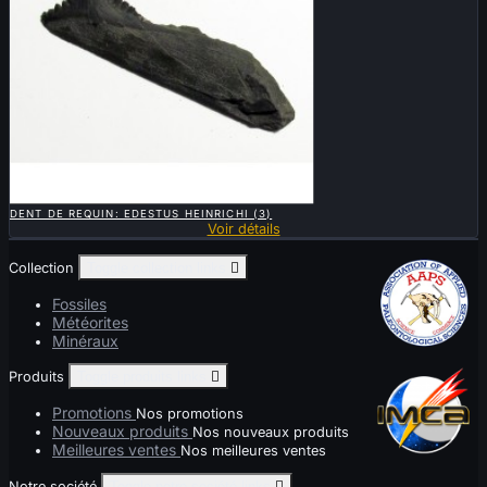

APERÇU RAPIDE
DENT DE REQUIN: EDESTUS HEINRICHI (3)
Voir détails
Collection
Toggle collection links

Fossiles
Météorites
Minéraux
Produits
Toggle produits links

Promotions
Nos promotions
Nouveaux produits
Nos nouveaux produits
Meilleures ventes
Nos meilleures ventes
Notre société
Toggle notre société links
