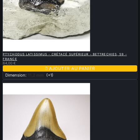

APERÇU RAPIDE
PTYCHODUS LATISSIMUS - CRÉTACÉ SUPÉRIEUR - BETTRECHIES, 59 -
FRANCE
64,00 €

AJOUTER AU PANIER
Dimension:
11,2 mm
(+1)
Nouveau