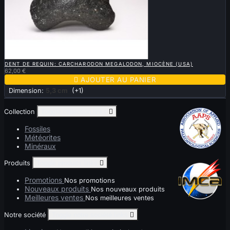

APERÇU RAPIDE
DENT DE REQUIN: CARCHARODON MEGALODON, MIOCÈNE (USA)
62,00 €

AJOUTER AU PANIER
Dimension:
5,3 cm
(+1)
Collection
Toggle collection links

Fossiles
Météorites
Minéraux
Produits
Toggle produits links

Promotions
Nos promotions
Nouveaux produits
Nos nouveaux produits
Meilleures ventes
Nos meilleures ventes
Notre société
Toggle notre société links
